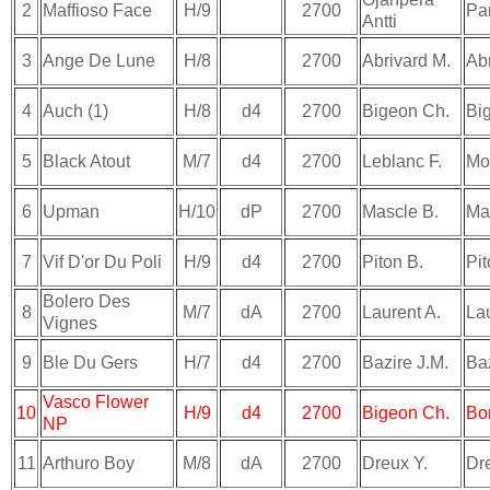
2
Maffioso Face
H/9
2700
Par
Antti
3
Ange De Lune
H/8
2700
Abrivard M.
Ab
4
Auch (1)
H/8
d4
2700
Bigeon Ch.
Bi
5
Black Atout
M/7
d4
2700
Leblanc F.
Mot
6
Upman
H/10
dP
2700
Mascle B.
Ma
7
Vif D'or Du Poli
H/9
d4
2700
Piton B.
Pit
Bolero Des
8
M/7
dA
2700
Laurent A.
Lau
Vignes
9
Ble Du Gers
H/7
d4
2700
Bazire J.M.
Baz
Vasco Flower
10
H/9
d4
2700
Bigeon Ch.
Bo
NP
11
Arthuro Boy
M/8
dA
2700
Dreux Y.
Dr