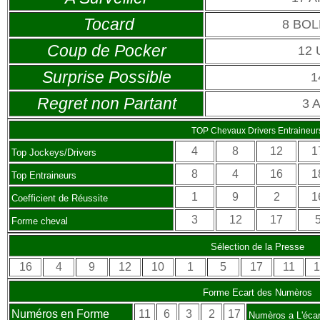
Tocard
8 BO
Coup de Pocker
12
Surprise Possible
1
Regret non Partant
3 
TOP Chevaux Drivers Entraineur
4
8
12
1
Top Jockeys/Drivers
8
4
16
1
Top Entraineurs
1
9
2
1
Coefficient de Réussite
3
12
17
Forme cheval
Sélection de la Presse
16
4
9
12
10
1
5
17
11
1
Forme Ecart des Numèros
Numéros en Forme
11
6
3
2
17
Numèros a L'écar