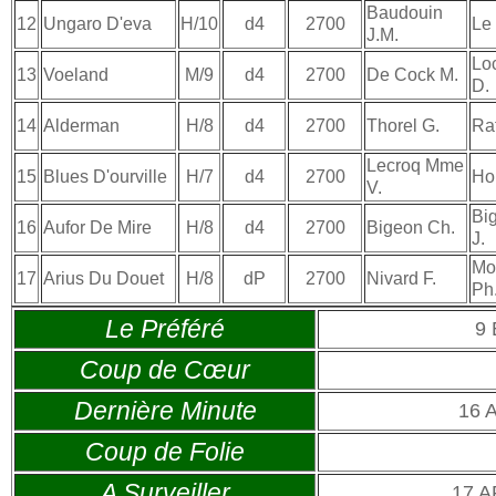
Baudouin
12
Ungaro D'eva
H/10
d4
2700
Le 
J.M.
Lo
13
Voeland
M/9
d4
2700
De Cock M.
D.
14
Alderman
H/8
d4
2700
Thorel G.
Raf
Lecroq Mme
15
Blues D'ourville
H/7
d4
2700
Ho
V.
Bi
16
Aufor De Mire
H/8
d4
2700
Bigeon Ch.
J.
Mon
17
Arius Du Douet
H/8
dP
2700
Nivard F.
Ph
Le Préféré
9
Coup de Cœur
Dernière Minute
16 
Coup de Folie
A Surveiller
17 