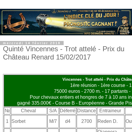
mercredi 14 février 2018
Quinté Vincennes - Trot attelé - Prix du
Château Renard 15/02/2017
Vincennes - Trot attelé - Prix du Chât
1ère réunion - 1ère course - 
75000 euros - 2700 m. - 17 partants -
Pour chevaux entiers et hongres de 7 à 10 ans in
gagné 335.000€ - Course B - Européenne - Grande Pist
№
Cheval
S/A
Déferré
Distance
Entraineur
1
Sorbet
M/7
d4
2700
Reden D.
Ouv
Ojanpera