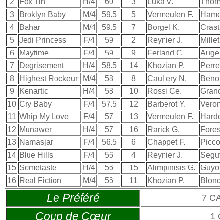
2
Fox Tin
H/4
60
3
Luka V.
Thom
3
Broklyn Baby
M/4
59.5
5
Vermeulen F.
Hamel
4
Bahar
M/4
59.5
7
Borgel K.
Crast
5
Jedi Princess
F/4
59
2
Reynier J.
Millet
6
Maytime
F/4
59
9
Ferland C.
Auge 
7
Degrisement
H/4
58.5
14
Khozian P.
Perre
8
Highest Rockeur
M/4
58
8
Caullery N.
Benoi
9
Kenartic
H/4
58
10
Rossi Ce.
Grand
10
Cry Baby
F/4
57.5
12
Barberot Y.
Veron
11
Whip My Love
F/4
57
13
Vermeulen F.
Hardo
12
Munawer
H/4
57
16
Rarick G.
Fores
13
Namasjar
F/4
56.5
6
Chappet F.
Picco
14
Blue Hills
F/4
56
4
Reynier J.
Seguy
15
Sometaste
H/4
56
15
Alimpinisis G.
Guyo
16
Real Fiction
M/4
56
11
Khozian P.
Blond
Le Préféré
7 C
Coup de Cœur
1