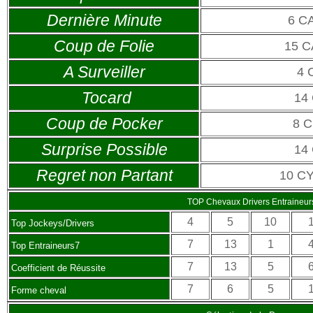
Dernière Minute
6 C
Coup de Folie
15 
A Surveiller
4 
Tocard
14
Coup de Pocker
8 
Surprise Possible
14
Regret non Partant
10 C
TOP Chevaux Drivers Entraineur
4
5
10
Top Jockeys/Drivers
7
13
1
Top Entraineurs7
7
13
5
Coefficient de Réussite
7
6
5
Forme cheval