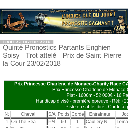
jeudi 22 février 2018
Quinté Pronostics Partants Enghien
Soisy - Trot attelé - Prix de Saint-Pierre-
la-Cour 23/02/2018
Prix Princesse Charlene de Monaco-Charity Race 
Prix Princesse Charlene de Monaco-
Plat - 1600m - 52 000€ - 16 Pa
Handicap divisé - première épreuve - Réf: +21
Piste en sable fibré - Corde à
№
Cheval
S/A
Poids
Corde
Entraineur
Jo
1
On The Sea
H/4
60
1
Caullery N.
Lemai