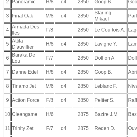
2
Panoramic
H/8
d4
2850
Goop B.
Goo
Starling
3
Final Oak
M/8
d4
2850
Parl
Mikael
Armada Des
4
F/8
2850
Le Courtois A.
Lag
Iles
Attila
5
H/8
d4
2850
Lavigne Y.
Lam
D'auvillier
Baraka De
6
F/7
2850
Dollion A.
Doll
Lou
7
Danne Edel
H/8
d4
2850
Goop B.
Abr
8
Tinamo Jet
M/6
d4
2850
Leblanc F.
Niva
9
Action Force
F/8
d4
2850
Peltier S.
Raff
10
Cleangame
H/6
2875
Bazire J.M.
Bazi
11
Trinity Zet
F/7
d4
2875
Reden D.
Ouvr