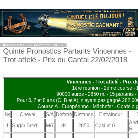
mercredi 21 février 2018
Quinté Pronostics Partants Vincennes -
Trot attelé - Prix du Cantal 22/02/2018
Vincennes - Trot attelé - Prix d
1ère réunion - 2ème course -
90000 euros - 2850 m. - 15 partants -
Pour 6, 7 et 8 ans (C, B et A), n'ayant pas gagné 282.0
Course A - Européenne - Mâchefer - Corde à 
№
Cheval
S/A
Déferré
Distance
Entraineur
And
1
Sugar Bred
M/7
d4
2850
Casillo G.
R.