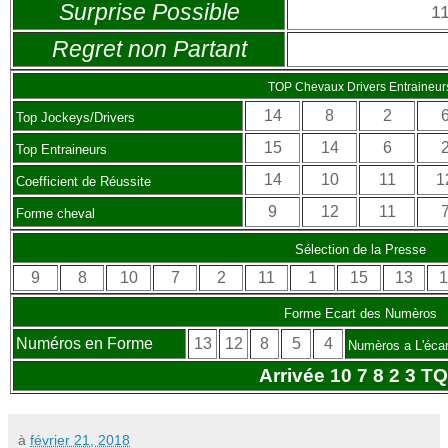
Surprise Possible
1
Regret non Partant
TOP Chevaux Drivers Entraineur
14
8
2
Top Jockeys/Drivers
15
14
6
Top Entraineurs
14
10
11
1
Coefficient de Réussite
9
12
11
Forme cheval
Sélection de la Presse
9
8
10
7
2
11
1
15
13
1
Forme Ecart des Numèros
Numéros en Forme
13
12
8
5
4
Numèros a L'écar
Arrivée 10 7 8 2 3 T
à
février 21, 2018