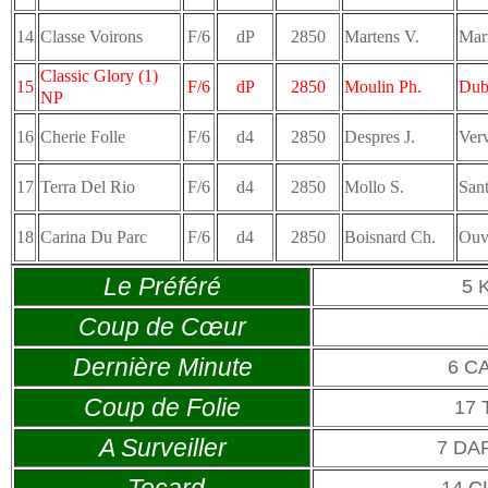
14
Classe Voirons
F/6
dP
2850
Martens V.
Mar
Classic Glory (1)
15
F/6
dP
2850
Moulin Ph.
Dubo
NP
16
Cherie Folle
F/6
d4
2850
Despres J.
Verv
17
Terra Del Rio
F/6
d4
2850
Mollo S.
San
18
Carina Du Parc
F/6
d4
2850
Boisnard Ch.
Ouvr
Le Préféré
5 
Coup de Cœur
Dernière Minute
6 C
Coup de Folie
17 
A Surveiller
7 DA