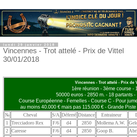
lundi 29 janvier 2018
Vincennes - Trot attelé - Prix de Vittel
30/01/2018
Vincennes - Trot attelé - Prix de V
1ère réunion - 3ème course -
50000 euros - 2850 m. - 18 partants -
Course Européenne - Femelles - Course C - Pour jume
au moins 40.000 € mais pas 115.000 € - Grande Piste
№
Cheval
S/A
Déferré
Distance
Entraineur
1
Trecciadoro Rex
F/6
d4
2850
Mollema A.W.
Gel
2
Caresse
F/6
d4
2850
Goop B.
Abr