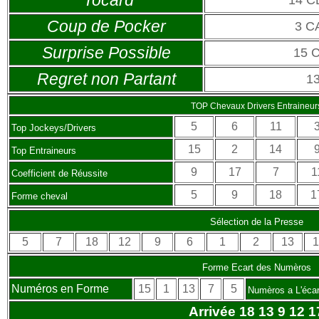
Tocard
14 
Coup de Pocker
3 C
Surprise Possible
15 
Regret non Partant
1
TOP Chevaux Drivers Entraineur
5
6
11
Top Jockeys/Drivers
15
2
14
Top Entraineurs
9
17
7
1
Coefficient de Réussite
5
9
18
1
Forme cheval
Sélection de la Presse
5
7
18
12
9
6
1
2
13
1
Forme Ecart des Numèros
Numéros en Forme
15
1
13
7
5
Numèros a L'écar
Arrivée 18 13 9 12 1