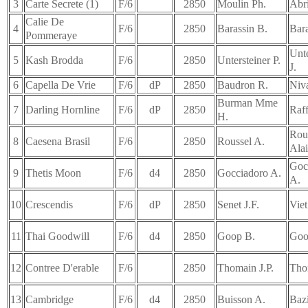
3
Carte Secrete (1)
F/6
2850
Moulin Ph.
Abr
Calie De
4
F/6
2850
Barassin B.
Bara
Pommeraye
Unte
5
Kash Brodda
F/6
2850
Untersteiner P.
J.
6
Capella De Vrie
F/6
dP
2850
Baudron R.
Niva
Burman Mme
7
Darling Hornline
F/6
dP
2850
Raff
H.
Rou
8
Caesena Brasil
F/6
2850
Roussel A.
Alai
Goc
9
Thetis Moon
F/6
d4
2850
Gocciadoro A.
A.
10
Crescendis
F/6
dP
2850
Senet J.F.
Viet
11
Thai Goodwill
F/6
d4
2850
Goop B.
Goo
12
Contree D'erable
F/6
2850
Thomain J.P.
Tho
13
Cambridge
F/6
d4
2850
Buisson A.
Bazi