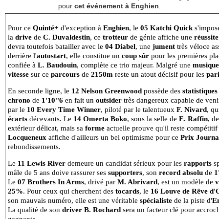
pour
cet événement à Enghien
.
Pour ce
Quinté+
d'exception à
Enghien
, le
05 Katchi Quick
s'impos
la
drive
de
C. Duvaldestin
, ce
trotteur
de génie affiche une
réussite
devra toutefois batailler avec le
04 Diabel
, une
jument
très véloce a
derrière l'
autostart
, elle constitue un
coup sûr
pour les premières pl
confiée à
L. Baudouin
, complète ce trio majeur. Malgré une
musique
vitesse
sur ce
parcours
de
2150m
reste un atout décisif pour les
par
En seconde ligne, le
12 Nelson Greenwood
possède des
statistiques
chrono
de
1'10''6
en fait un
outsider
très dangereux capable de venir b
par le
10 Every Time Winner
, piloté par le talentueux
F. Nivard
, qu
écarts
décevants. Le
14 Omerta Boko
, sous la selle de
E. Raffin
, d
extérieur délicat, mais sa
forme
actuelle prouve qu'il reste compétiti
Locqueneux
affiche d'ailleurs un bel optimisme pour ce
Prix Journ
rebondissements.
Le
11 Lewis River
demeure un candidat sérieux pour les
rapports
sp
mâle de 5 ans doive rassurer ses
supporters
, son
record absolu
de
1
Le
07 Brothers In Arms
, drivé par
M. Abrivard
, est un modèle de
v
25%
. Pour ceux qui cherchent des
tocards
, le
16 Louve de Rêve d'
son mauvais numéro, elle est une véritable
spécialiste
de la piste d'
E
La qualité de son
driver
B. Rochard
sera un facteur clé pour accroc