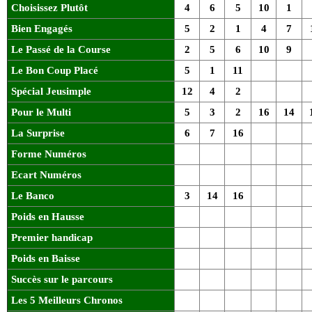
Choisissez Plutôt
4
6
5
10
1
Bien Engagés
5
2
1
4
7
Le Passé de la Course
2
5
6
10
9
Le Bon Coup Placé
5
1
11
Spécial Jeusimple
12
4
2
Pour le Multi
5
3
2
16
14
La Surprise
6
7
16
Forme Numéros
Ecart Numéros
Le Banco
3
14
16
Poids en Hausse
Premier handicap
Poids en Baisse
Succès sur le parcours
Les 5 Meilleurs Chronos