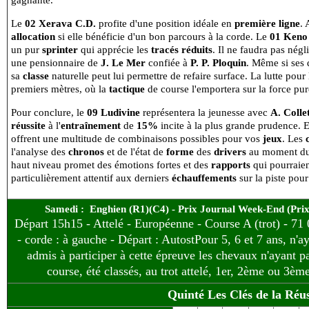
gagnante.
Le
02 Xerava C.D.
profite d'une position idéale en
première ligne
.
allocation
si elle bénéficie d'un bon parcours à la corde. Le
01 Keno 
un pur
sprinter
qui apprécie les
tracés réduits
. Il ne faudra pas négl
une pensionnaire de
J. Le Mer
confiée à
P. P. Ploquin
. Même si ses 
sa
classe
naturelle peut lui permettre de refaire surface. La lutte pour
premiers mètres, où la
tactique
de course l'emportera sur la force pur
Pour conclure, le
09 Ludivine
représentera la jeunesse avec
A. Colle
réussite
à l'
entraînement
de
15%
incite à la plus grande prudence. 
offrent une multitude de combinaisons possibles pour vos
jeux
. Les
l'analyse des
chronos
et de l'état de
forme
des
drivers
au moment du 
haut niveau promet des émotions fortes et des
rapports
qui pourraien
particulièrement attentif aux derniers
échauffements
sur la piste pour
Samedi : Enghien (R1)(C4) - Prix Journal Week-End (Prix 
Départ 15h15 - Attelé - Européenne - Course A (trot) - 71
- corde : à gauche - Départ : Autost
Pour 5, 6 et 7 ans, n'
admis à participer à cette épreuve les chevaux n'ayant p
course, été classés, au trot attelé, 1er, 2ème ou 3è
Quinté Les Clés de la Réus