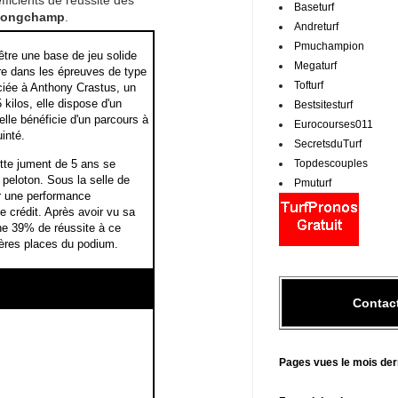
fficients de réussite des
Baseturf
sLongchamp
.
Andreturf
Pmuchampion
être une base de jeu solide
Megaturf
ire dans les épreuves de type
Tofturf
ociée à Anthony Crastus, un
kilos, elle dispose d'un
Bestsitesturf
lle bénéficie d'un parcours à
Eurocourses011
inté.
SecretsduTurf
ette jument de 5 ans se
Topdescouples
 peloton. Sous la selle de
Pmuturf
ur une performance
ge crédit. Après avoir vu sa
che 39% de réussite à ce
ières places du podium.
Contac
Pages vues le mois der