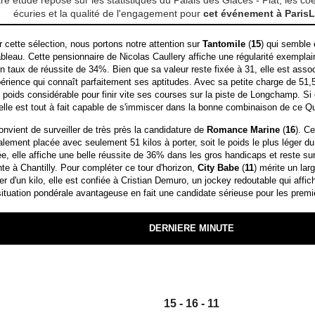
tre étude repose sur les statistiques du Palais des Glaces - Plat, les coe
écuries et la qualité de l'engagement pour
cet événement à Pari
 cette sélection, nous portons notre attention sur
Tantomile
(
15
) qui semble 
bleau. Cette pensionnaire de Nicolas Caullery affiche une régularité exempla
n taux de réussite de 34%. Bien que sa valeur reste fixée à 31, elle est ass
érience qui connaît parfaitement ses aptitudes. Avec sa petite charge de 51,5 
poids considérable pour finir vite ses courses sur la piste de Longchamp. Si e
elle est tout à fait capable de s'immiscer dans la bonne combinaison de ce Qu
convient de surveiller de très près la candidature de
Romance Marine
(
16
). C
alement placée avec seulement 51 kilos à porter, soit le poids le plus léger du
, elle affiche une belle réussite de 36% dans les gros handicaps et reste s
e à Chantilly. Pour compléter ce tour d'horizon,
City Babe
(
11
) mérite un lar
er d'un kilo, elle est confiée à Cristian Demuro, un jockey redoutable qui affi
situation pondérale avantageuse en fait une candidate sérieuse pour les prem
DERNIERE MINUTE
15 - 16 - 11