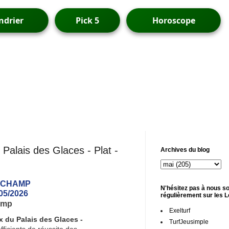
ndrier
Pick 5
Horoscope
Palais des Glaces - Plat -
Archives du blog
NGCHAMP
N'hésitez pas à nous so
05/2026
régulièrement sur les 
amp
Exelturf
x du Palais des Glaces -
TurfJeusimple