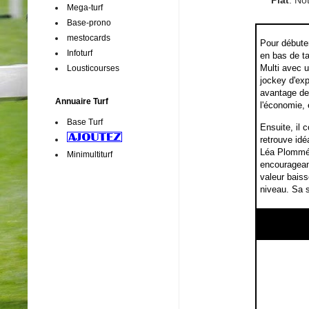
Plat
. No
Mega-turf
Base-prono
mestocards
Pour débuter
Infoturf
en bas de ta
Multi avec u
Lousticourses
jockey d'exp
avantage de 
Annuaire Turf
l'économie, 
Base Turf
Ensuite, il 
retrouve idé
Léa Plommée
Minimultiturf
encourageant
valeur baiss
niveau. Sa 