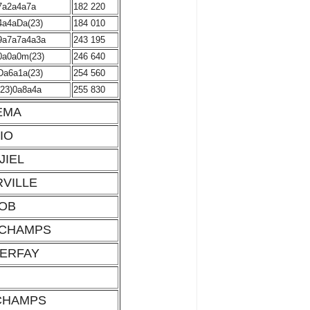
7a2a4a7a
182 220
4a4aDa(23)
184 010
9a7a7a4a3a
243 195
0a0a0m(23)
246 640
Da6a1a(23)
254 560
(23)0a8a4a
255 830
EMA
CIO
JIEL
RVILLE
JOB
 CHAMPS
FERFAY
S
 CHAMPS