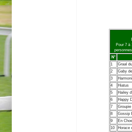
Pour 7 à 
personnes 
N°
1
Graal d
2
Gaby d
3
Harmoni
4
Hiatus
5
Hailey d
6
Happy D
7
Groupie
8
Gossip 
9
En Choe
10
Horace