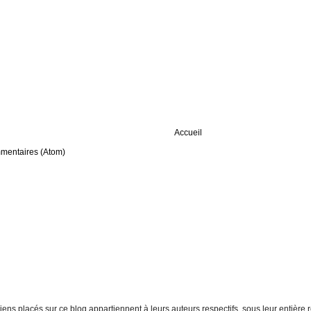
Accueil
mmentaires (Atom)
t liens placés sur ce blog appartiennent à leurs auteurs respectifs, sous leur entiè