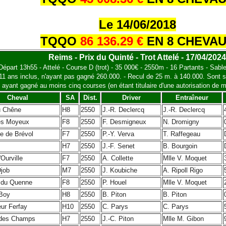
Le 14/06/2018
TQQO
86 136.29 €
EN 8 CHEVA
Reims - Prix du Quinté - Trot Attelé - 17/04/2024
Départ 13h55 - Attelé - Course D (trot) - 35 000€ - 2550m - 16 Partants - Sable 
11 ans inclus, n'ayant pas gagné 260.000. - Recul de 25 m. à 140.000. Sont s
ayant gagné au moins cinq courses (en étant titulaire d'une autorisation de mo
Cheval
SA
Dist.
Driver
Entraîneur
u Chêne
H8
2550
J.-R. Declercq
J.-R. Declercq
es Moyeux
F8
2550
F. Desmigneux
N. Dromigny
e de Brévol
F7
2550
P.-Y. Verva
T. Raffegeau
H7
2550
J.-F. Senet
B. Bourgoin
'Ourville
F7
2550
A. Collette
Mlle V. Moquet
job
M7
2550
J. Koubiche
A. Ripoll Rigo
 du Quenne
F8
2550
P. Houel
Mlle V. Moquet
Boy
H8
2550
B. Piton
B. Piton
ur Ferfay
H10
2550
C. Parys
C. Parys
 des Champs
H7
2550
J.-C. Piton
Mlle M. Gibon