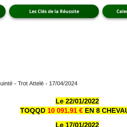
Les Clés de la Réussite
Cale
uinté - Trot Attelé - 17/04/2024
Le 22/01/202
2
TOQQD
10 091.91 €
EN 8 CHEVA
Le 17/01/202
2