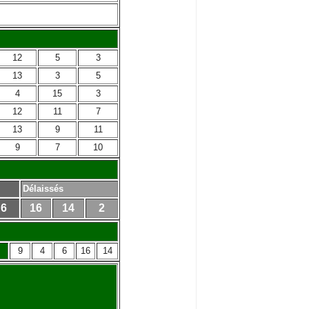
12
5
3
13
3
5
4
15
3
12
11
7
13
9
11
9
7
10
Délaissés
6
16
14
2
9
4
6
16
14