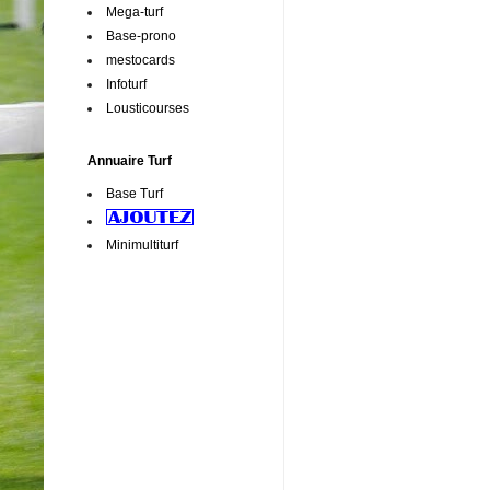
Mega-turf
Base-prono
mestocards
Infoturf
Lousticourses
Annuaire Turf
Base Turf
Minimultiturf