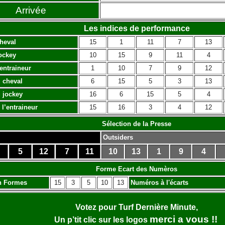
Arrivée
Les indices de performance
heval
15
1
11
7
13
ockey
10
15
9
11
4
’entraineur
1
10
7
9
12
 cheval
6
15
5
3
13
 jockey
16
6
15
5
4
 l’entraineur
15
16
3
4
12
Sélection de la Presse
Outsiders
5
12
7
11
10
13
1
9
4
Forme Ecart des Numèros
n Formes
15
3
5
10
13
Numéros à l'écarts
Votez pour Turf Dernière Minute,
merci a vous !!
Un p’tit clic sur les logos