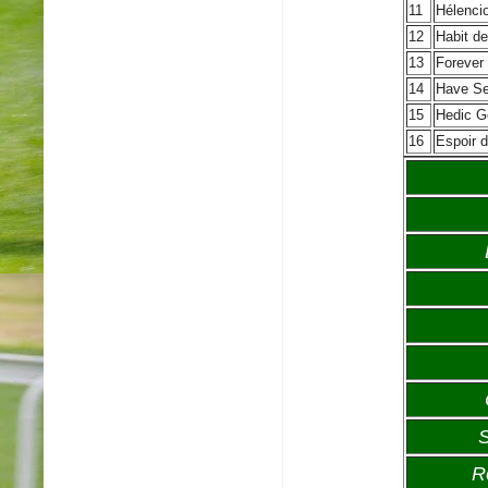
11
Hélenci
12
Habit de
13
Forever 
14
Have S
15
Hedic 
16
Espoir 
S
R