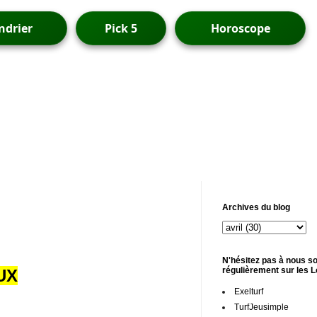
ndrier
Pick 5
Horoscope
Archives du blog
N'hésitez pas à nous so
régulièrement sur les 
UX
Exelturf
TurfJeusimple