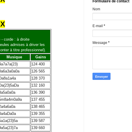
Formulaire de contact
Nom
UX
E-mail
*
- corde : à droite
Message
*
eules admises à driver les
nter à titre professionnel).
Musique
Gains
4a7a7a(23)
124 400
0a6a3a0a0a
126 565
Da8a1a4a
128 370
Da(23)5aDa
132 160
3a5a0a0a
136 390
5m8a4m0a9a
137 455
2a4a6a0a
138 465
0a4aDa0a
139 355
5a1a(23)5a
139 587
9a5a(23)7a
139 660