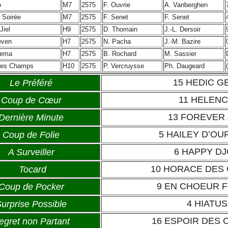
o
M7
2575
F. Ouvrie
A. Vanberghen
 Soirée
M7
2575
F. Senet
F. Senet
Jiel
H9
2575
D. Thomain
J.-L. Dersoir
even
H7
2575
N. Pacha
J.-M. Bazire
Gema
H7
2575
B. Rochard
M. Sassier
des Champs
H10
2575
P. Vercruysse
Ph. Daugeard
15 HEDIC G
Le Préféré
11 HELEN
Coup de Cœur
13 FOREVER 
Dernière Minute
5 HAILEY D’OU
Coup de Folie
6 HAPPY D
A Surveiller
10 HORACE DES
Tocard
9 EN CHOEUR 
Coup de Pocker
4 HIATU
urprise Possible
16 ESPOIR DES
egret non Partant