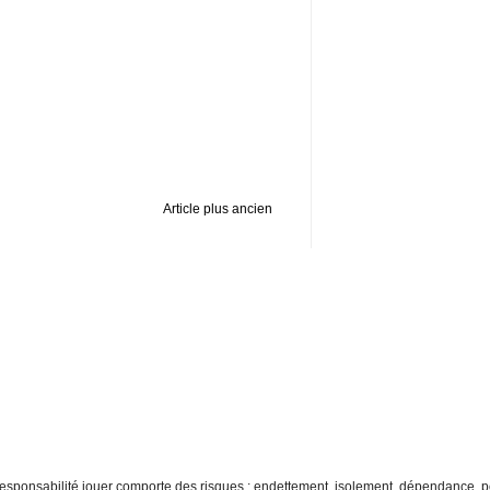
Article plus ancien
re responsabilité jouer comporte des risques : endettement, isolement, dépendance. p