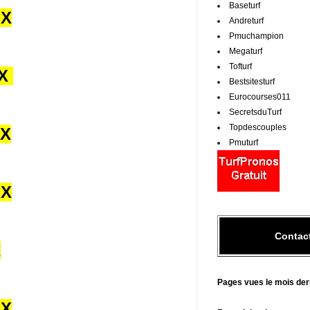
Baseturf
UX
Andreturf
Pmuchampion
Megaturf
Tofturf
UX
Bestsitesturf
Eurocourses011
SecretsduTurf
Topdescouples
UX
Pmuturf
UX
Contac
X
Pages vues le mois der
UX