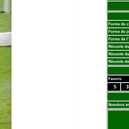
Forme du c
Forme du j
Forme de l
Réussite du
Réussite du
Réussite de
Favoris
5
3
1
Numéros e