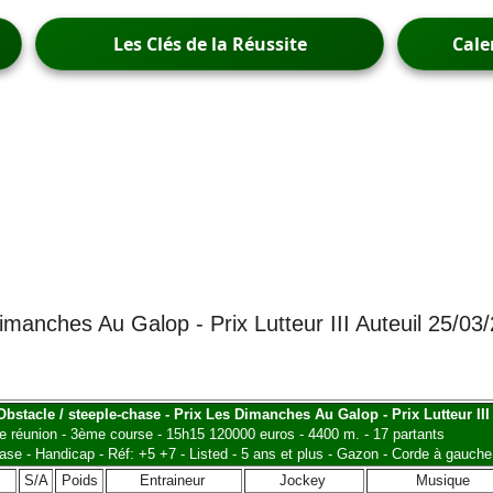
Les Clés de la Réussite
Cale
imanches Au Galop - Prix Lutteur III Auteuil 25/03
 Obstacle / steeple-chase - Prix Les Dimanches Au Galop - Prix Lutteur III
e réunion - 3ème course - 15h15 120000 euros - 4400 m. - 17 partants
ase - Handicap - Réf: +5 +7 - Listed - 5 ans et plus - Gazon - Corde à gauche
S/A
Poids
Entraineur
Jockey
Musique