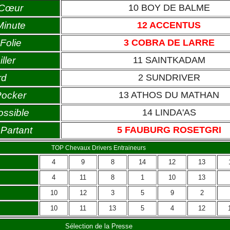
 Cœur
10 BOY DE BALME
Minute
12 ACCENTUS
Folie
3 COBRA DE LARRE
ller
11 SAINTKADAM
rd
2 SUNDRIVER
Pocker
13 ATHOS DU MATHAN
ossible
14 LINDA'AS
Partant
5 FAUBURG ROSETGRI
TOP Chevaux Drivers Entraineurs
4
9
8
14
12
13
4
11
8
1
10
13
10
12
3
5
9
2
10
11
13
5
4
12
Sélection de la Presse