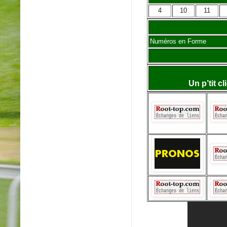
4
10
11
Numéros en Forme
Un p’tit c