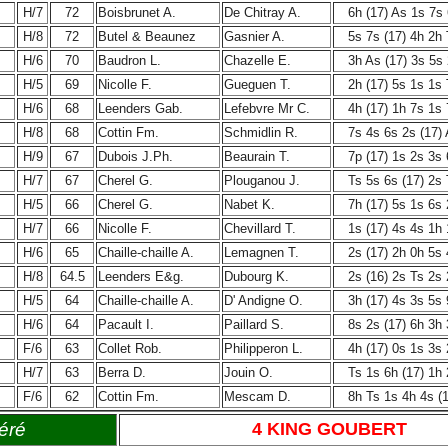
H/7
72
Boisbrunet A.
De Chitray A.
6h (17) As 1s 7s
H/8
72
Butel & Beaunez
Gasnier A.
5s 7s (17) 4h 2h
H/6
70
Baudron L.
Chazelle E.
3h As (17) 3s 5s
H/5
69
Nicolle F.
Gueguen T.
2h (17) 5s 1s 1s
H/6
68
Leenders Gab.
Lefebvre Mr C.
4h (17) 1h 7s 1s
H/8
68
Cottin Fm.
Schmidlin R.
7s 4s 6s 2s (17)
H/9
67
Dubois J.Ph.
Beaurain T.
7p (17) 1s 2s 3s
H/7
67
Cherel G.
Plouganou J.
Ts 5s 6s (17) 2s
H/5
66
Cherel G.
Nabet K.
7h (17) 5s 1s 6s
H/7
66
Nicolle F.
Chevillard T.
1s (17) 4s 4s 1h
H/6
65
Chaille-chaille A.
Lemagnen T.
2s (17) 2h 0h 5s
H/8
64.5
Leenders E&g.
Dubourg K.
2s (16) 2s Ts 2s
H/5
64
Chaille-chaille A.
D' Andigne O.
3h (17) 4s 3s 5s
H/6
64
Pacault I.
Paillard S.
8s 2s (17) 6h 3h
F/6
63
Collet Rob.
Philipperon L.
4h (17) 0s 1s 3s
H/7
63
Berra D.
Jouin O.
Ts 1s 6h (17) 1h
F/6
62
Cottin Fm.
Mescam D.
8h Ts 1s 4h 4s (
éré
4 KING GOUBERT