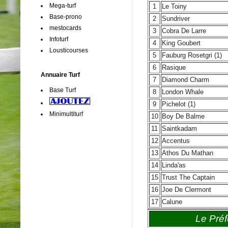
Mega-turf
1
Le Toiny
Base-prono
2
Sundriver
mestocards
3
Cobra De Larre
Infoturf
4
King Goubert
Lousticourses
5
Fauburg Rosetgri (1)
6
Rasique
Annuaire Turf
7
Diamond Charm
Base Turf
8
London Whale
9
Pichelot (1)
Minimultiturf
10
Boy De Balme
11
Saintkadam
12
Accentus
13
Athos Du Mathan
14
Linda'as
15
Trust The Captain
16
Joe De Clermont
17
Calune
Le Préf