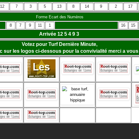
12
7
3
5
13
8
14
9
2
17
Forme Ecart des Numèros
8
7
9
11
1
16
15
Arrivée 12 5 4 9 3
Votez pour Turf Dernière Minute,
lic sur les logos ci-dessous pour la convivialité merci a vous 