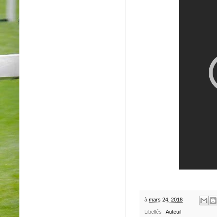
à
mars 24, 2018
Libellés :
Auteuil