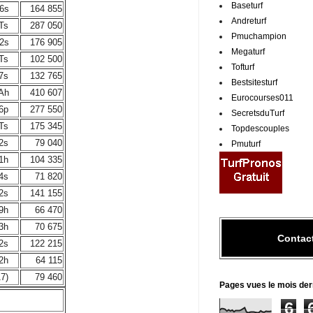
Baseturf
 6s
164 855
Andreturf
 Ts
287 050
Pmuchampion
 2s
176 905
Megaturf
 Ts
102 500
Tofturf
 7s
132 765
Bestsitesturf
 Ah
410 607
Eurocourses011
 6p
277 550
SecretsduTurf
 Ts
175 345
Topdescouples
 2s
79 040
Pmuturf
 1h
104 335
 4s
71 820
 2s
141 155
 9h
66 470
 3h
70 675
Contac
 2s
122 215
 2h
64 115
17)
79 460
Pages vues le mois der
6