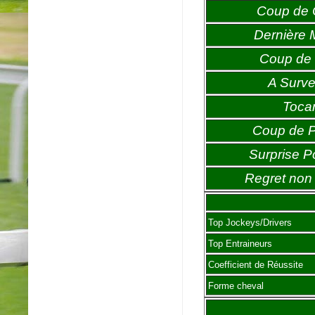
Coup de
Dernière 
Coup de 
A Survei
Toca
Coup de 
Surprise P
Regret non 
Top Jockeys/Drivers
Top Entraineurs
Coefficient de Réussite
Forme cheval