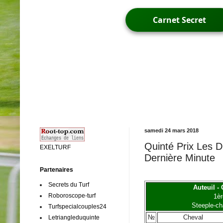
Carnet Secret
samedi 24 mars 2018
Quinté Prix Les D
EXELTURF
Dernière Minute
Partenaires
Secrets du Turf
Auteuil -
Roboroscope-turf
1èr
Steeple-ch
Turfspecialcouples24
№
Cheval
Letriangleduquinte