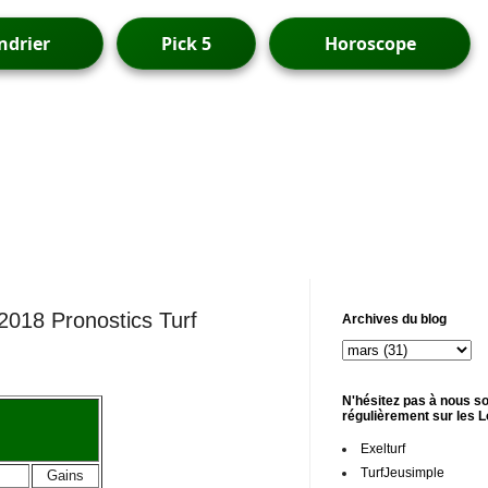
ndrier
Pick 5
Horoscope
/2018 Pronostics Turf
Archives du blog
N'hésitez pas à nous so
régulièrement sur les 
Exelturf
TurfJeusimple
Gains