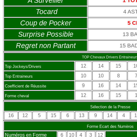
A Surveiller
1 TO
Tocard
4 AS
Coup de Pocker
5 
Surprise Possible
13 B
Regret non Partant
15 BA
TOP Chevaux Drivers Entraineur
12
14
15
1
Top Jockeys/Drivers
10
10
8
Top Entraineurs
9
16
14
1
Coefficient de Réussite
12
16
15
Forme cheval
Sélection de la Presse
16
12
5
15
6
13
9
14
4
1
Forme Ecart des Numèros
Numéros en Forme
6
10
4
3
12