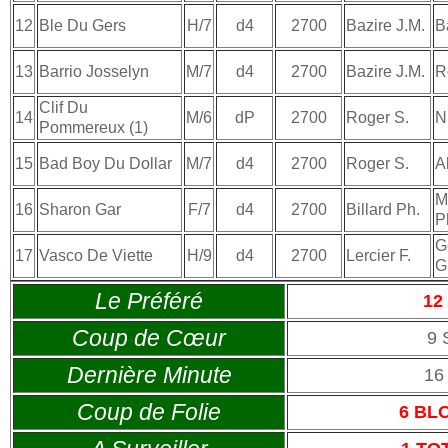
12
Ble Du Gers
H/7
d4
2700
Bazire J.M.
B
13
Barrio Josselyn
M/7
d4
2700
Bazire J.M.
R
Clif Du
14
M/6
dP
2700
Roger S.
N
Pommereux (1)
15
Bad Boy Du Dollar
M/7
d4
2700
Roger S.
A
M
16
Sharon Gar
F/7
d4
2700
Billard Ph.
P
G
17
Vasco De Viette
H/9
d4
2700
Lercier F.
G
Le Préféré
12
Coup de Cœur
9
Dernière Minute
16
Coup de Folie
6 BL