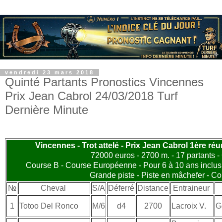
vendredi 23 mars 2018
Quinté Partants Pronostics Vincennes
Prix Jean Cabrol 24/03/2018 Turf
Dernière Minute
Vincennes - Trot attelé - Prix Jean Cabrol 1ère ré
72000 euros - 2700 m. - 17 partants -
Course B - Course Européenne - Pour 6 à 10 ans inclus
Grande piste - Piste en mâchefer - C
№
Cheval
S/A
Déferré
Distance
Entraineur
1
Totoo Del Ronco
M/6
d4
2700
Lacroix V.
G