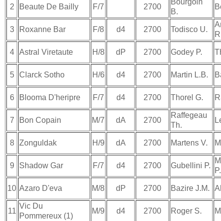
Bourgoin
2
Beaute De Bailly
F/7
2700
B
B.
A
3
Roxanne Bar
F/8
d4
2700
Todisco U.
R
4
Astral Viretaute
H/8
dP
2700
Godey P.
T
5
Clarck Sotho
H/6
d4
2700
Martin L.B.
B
6
Blooma D'heripre
F/7
d4
2700
Thorel G.
R
Raffegeau
7
Bon Copain
M/7
dA
2700
L
Th.
8
Zonguldak
H/9
dA
2700
Martens V.
M
M
9
Shadow Gar
F/7
d4
2700
Gubellini P.
P.
10
Azaro D'eva
M/8
dP
2700
Bazire J.M.
A
Vic Du
11
M/9
d4
2700
Roger S.
M
Pommereux (1)