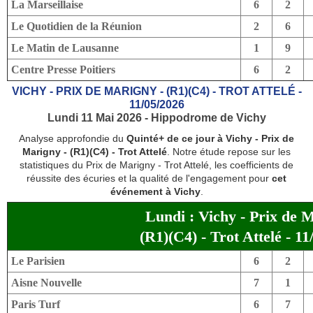
La Marseillaise
6
2
Le Quotidien de la Réunion
2
6
Le Matin de Lausanne
1
9
Centre Presse Poitiers
6
2
VICHY - PRIX DE MARIGNY - (R1)(C4) - TROT ATTELÉ -
11/05/2026
Lundi 11 Mai 2026 - Hippodrome de Vichy
Analyse approfondie du
Quinté+ de ce jour à Vichy - Prix de
Marigny - (R1)(C4) - Trot Attelé
. Notre étude repose sur les
statistiques du Prix de Marigny - Trot Attelé, les coefficients de
réussite des écuries et la qualité de l'engagement pour
cet
événement à Vichy
.
Lundi : Vichy - Prix de 
(R1)(C4) - Trot Attelé - 11
Le Parisien
6
2
Aisne Nouvelle
7
1
Paris Turf
6
7