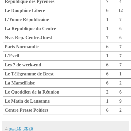
République des Pyrénées
7
4
Le Dauphiné Libéré
6
12
L'Yonne Républicaine
1
7
La République du Centre
1
6
Nve. Rep. Centre-Ouest
7
6
Paris Normandie
6
7
L'Eveil
1
7
Les 7 de week-end
6
7
Le Télégramme de Brest
6
1
La Marseillaise
6
2
Le Quotidien de la Réunion
2
6
Le Matin de Lausanne
1
9
Centre Presse Poitiers
6
2
à
mai 10, 2026