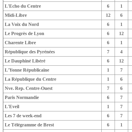
L'Echo du Centre
6
1
Midi-Libre
12
6
La Voix du Nord
6
1
Le Progrès de Lyon
6
12
Charente Libre
6
1
République des Pyrénées
7
4
Le Dauphiné Libéré
6
12
L'Yonne Républicaine
1
7
La République du Centre
1
6
Nve. Rep. Centre-Ouest
7
6
Paris Normandie
6
7
L'Eveil
1
7
Les 7 de week-end
6
7
Le Télégramme de Brest
6
1