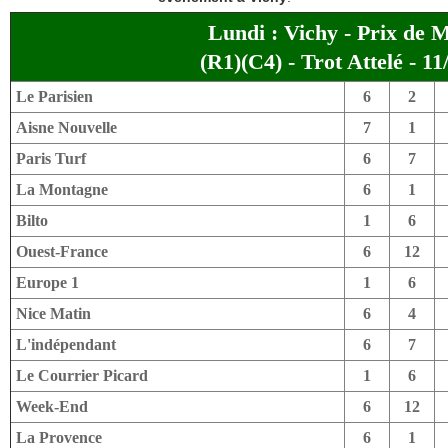
Lundi : Vichy - Prix de 
(R1)(C4) - Trot Attelé - 11
Le Parisien
6
2
Aisne Nouvelle
7
1
Paris Turf
6
7
La Montagne
6
1
Bilto
1
6
Ouest-France
6
12
Europe 1
1
6
Nice Matin
6
4
L'indépendant
6
7
Le Courrier Picard
1
6
Week-End
6
12
La Provence
6
1