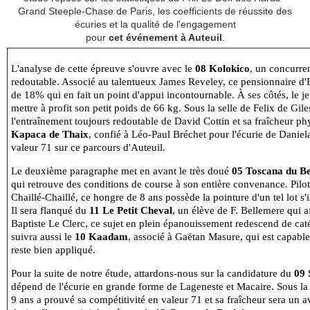
Grand Steeple-Chase de Paris, les coefficients de réussite des
écuries et la qualité de l'engagement
pour
cet événement à Auteuil
.
L'analyse de cette épreuve s'ouvre avec le
08 Kolokico
, un concurre
redoutable. Associé au talentueux James Reveley, ce pensionnaire d
de 18% qui en fait un point d'appui incontournable. À ses côtés, le 
mettre à profit son petit poids de 66 kg. Sous la selle de Felix de Gi
l'entraînement toujours redoutable de David Cottin et sa fraîcheur ph
Kapaca de Thaix
, confié à Léo-Paul Bréchet pour l'écurie de Daniel
valeur 71 sur ce parcours d'Auteuil.
Le deuxième paragraphe met en avant le très doué
05 Toscana du Be
qui retrouve des conditions de course à son entière convenance. Pilot
Chaillé-Chaillé, ce hongre de 8 ans possède la pointure d'un tel lot s'i
Il sera flanqué du
11 Le Petit Cheval
, un élève de F. Bellemere qui a
Baptiste Le Clerc, ce sujet en plein épanouissement redescend de cat
suivra aussi le
10 Kaadam
, associé à Gaëtan Masure, qui est capable 
reste bien appliqué.
Pour la suite de notre étude, attardons-nous sur la candidature du
09 
dépend de l'écurie en grande forme de Lageneste et Macaire. Sous l
9 ans a prouvé sa compétitivité en valeur 71 et sa fraîcheur sera un 