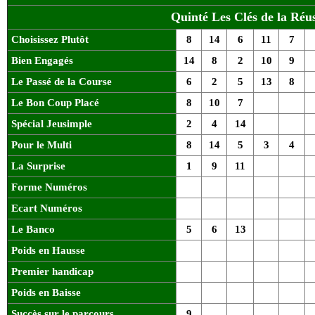
Quinté Les Clés de la Réus
Choisissez Plutôt
8
14
6
11
7
Bien Engagés
14
8
2
10
9
Le Passé de la Course
6
2
5
13
8
Le Bon Coup Placé
8
10
7
Spécial Jeusimple
2
4
14
Pour le Multi
8
14
5
3
4
La Surprise
1
9
11
Forme Numéros
Ecart Numéros
Le Banco
5
6
13
Poids en Hausse
Premier handicap
Poids en Baisse
Succès sur le parcours
9