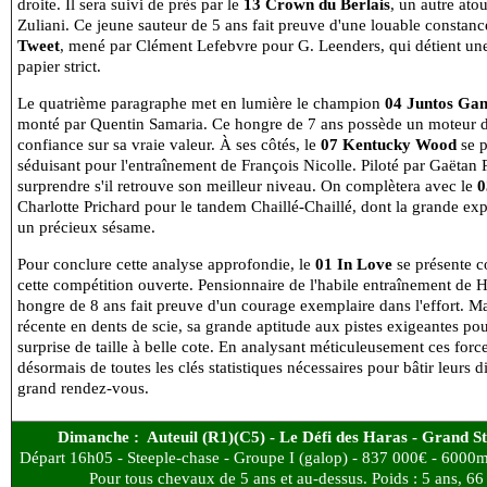
droite. Il sera suivi de près par le
13 Crown du Berlais
, un autre at
Zuliani. Ce jeune sauteur de 5 ans fait preuve d'une louable constanc
Tweet
, mené par Clément Lefebvre pour G. Leenders, qui détient un
papier strict.
Le quatrième paragraphe met en lumière le champion
04 Juntos Ga
monté par Quentin Samaria. Ce hongre de 7 ans possède un moteur de 
confiance sur sa vraie valeur. À ses côtés, le
07 Kentucky Wood
se p
séduisant pour l'entraînement de François Nicolle. Piloté par Gaëtan 
surprendre s'il retrouve son meilleur niveau. On complètera avec le
0
Charlotte Prichard pour le tandem Chaillé-Chaillé, dont la grande exp
un précieux sésame.
Pour conclure cette analyse approfondie, le
01 In Love
se présente c
cette compétition ouverte. Pensionnaire de l'habile entraînement de 
hongre de 8 ans fait preuve d'un courage exemplaire dans l'effort. M
récente en dents de scie, sa grande aptitude aux pistes exigeantes pou
surprise de taille à belle cote. En analysant méticuleusement ces forc
désormais de toutes les clés statistiques nécessaires pour bâtir leurs
grand rendez-vous.
Dimanche : Auteuil (R1)(C5) - Le Défi des Haras - Grand St
Départ 16h05 - Steeple-chase - Groupe I (galop) - 837 000€ - 6000m 
Pour tous chevaux de 5 ans et au-dessus. Poids : 5 ans, 66 