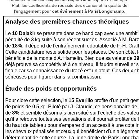
Plat, les coefficients de réussite des écuries et la qualité de
l'engagement pour
cet événement à ParisLongchamp
.
Analyse des premières chances théoriques
Le
10 Dalakir
se présente dans ce handicap avec une ambiti
pénalité de
3
kg suite à son récent succès. Associé à M. Barza
de
18%
, il dépend de l'entraînement redoutable de F.-H. Graf
Cette candidature reste solide pour les places. De son côté, 
bénéficie de la monte d'A. Hamelin. Bien que sa valeur de
3
déjà prouvé sa compétitivité à ce niveau. Il faudra surveille
finale car sa connaissance du tracé est un atout. Ces deux c
sérieuses pour figurer dans la combinaison.
Étude des poids et opportunités
Pour clore cette sélection, le
15 Everillo
profite d'un petit g
de poids de
0,5
kg. Piloté par J. Claudic, ce pensionnaire de 
de
8%
et semble désormais bien situé sur l'échelle des vale
qu'il a retrouvé toutes ses sensations et il pourrait profiter d
du haut de tableau pour s'emparer d'un accessit à une cote in
les chevaux pénalisés et ceux qui bénéficient d'un allègemen
déterminant de cette course. La ligne droite de ParisLongcham