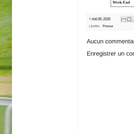
Week-End
à
mai 08, 2026
Libellés :
Presse
Aucun commentai
Enregistrer un c