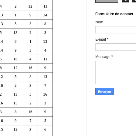
4
2
12
11
Formulaire de contact
13
1
9
14
Nom
13
5
3
8
5
13
2
3
E-mail
*
14
9
1
13
14
9
3
4
Message
*
5
16
4
11
8
12
16
9
12
5
8
13
16
2
3
7
2
13
5
16
16
15
2
3
3
8
16
9
16
9
7
5
15
12
3
6