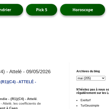
ndrier
Pick 5
Horoscope
 - Attelé - 09/05/2026
Archives du blog
1)(C4) - ATTELÉ -
N'hésitez pas à nous so
régulièrement sur les 
die - (R1)(C4) - Attelé
.
Exelturf
Attelé, les coefficients de
TurfJeusimple
ent à Caen
.