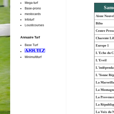
Mega-turf
Same
Base-prono
mestocards
Aisne Nouvel
Infoturf
Bilto
Lousticourses
Centre Press
Annuaire Turf
Charente Li
Base Turf
Europe 1
L'Echo du C
Minimultiturf
L'Eveil
L'indépenda
L'Yonne Rép
La Marseilla
La Montagn
La Provence
La Républiq
La Voix du 