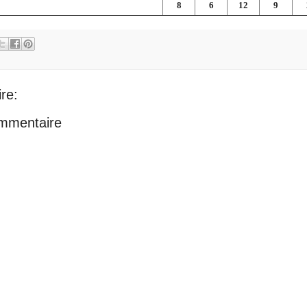
8
6
12
9
re:
ommentaire