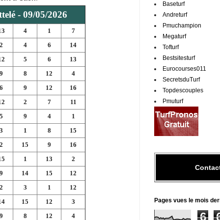
Baseturf
telé - 09/05/2026
Andreturf
Pmuchampion
13
4
1
7
Megaturf
2
4
6
14
Tofturf
Bestsitesturf
12
5
6
13
Eurocourses011
9
8
12
4
SecretsduTurf
6
9
12
16
Topdescouples
Pmuturf
12
2
7
11
5
9
4
1
3
1
8
15
2
15
9
16
15
1
13
2
Contac
9
14
15
12
2
3
1
12
Pages vues le mois der
14
15
12
3
6
9
8
12
4