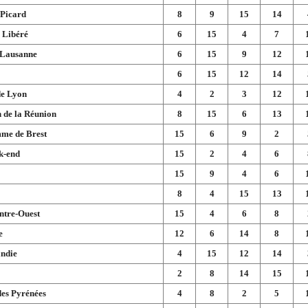
 Picard
8
9
15
14
 Libéré
6
15
4
7
 Lausanne
6
15
9
12
6
15
12
14
de Lyon
4
2
3
12
 de la Réunion
8
15
6
13
me de Brest
15
6
9
2
k-end
15
2
4
6
15
9
4
6
8
4
15
13
ntre-Ouest
15
4
6
8
e
12
6
14
8
ndie
4
15
12
14
2
8
14
15
des Pyrénées
4
8
2
5