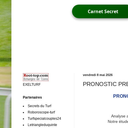
Carnet Secret
vendredi 8 mai 2026
PRONOSTIC PRESSE
EXELTURF
PRONO
Partenaires
Secrets du Turf
Roboroscope-turf
Analyse 
Turfspecialcouples24
Notre étude
Letriangleduquinte