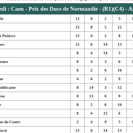
di : Caen - Prix des Ducs de Normandie - (R1)(C4) - At
le
12
8
2
5
15
8
5
12
e Poitiers
15
4
2
8
bre
15
6
14
13
8
4
14
5
entre
8
4
3
6
8
2
6
16
nt
4
6
2
9
ublicaine
8
14
3
12
ise
8
12
6
9
e
8
2
6
16
8
4
15
6
ue du Centre
2
4
9
5
Nord
15
6
14
13