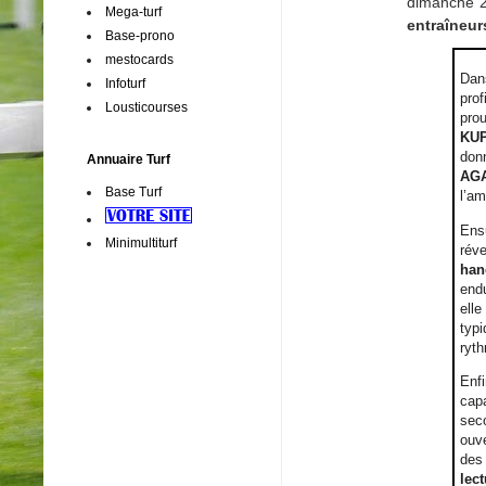
dimanche 2
Mega-turf
entraîneur
Base-prono
mestocards
Dan
Infoturf
prof
Lousticourses
prou
KU
don
Annuaire Turf
AG
Base Turf
l’am
Ens
Minimultiturf
réve
han
end
elle
typi
ryth
Enf
capa
sec
ouve
des 
lec