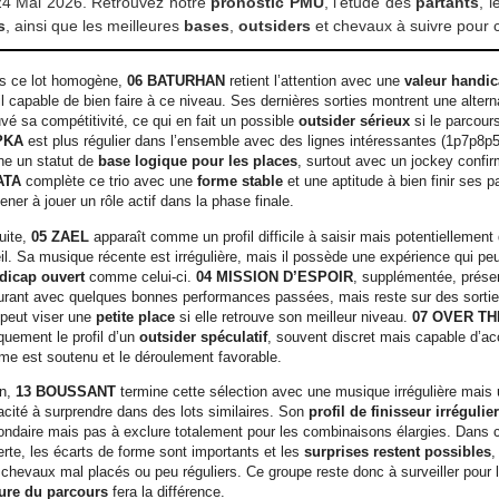
4 Mai 2026. Retrouvez notre
pronostic PMU
, l’étude des
partants
, 
s
, ainsi que les meilleures
bases
,
outsiders
et chevaux à suivre pour c
s ce lot homogène,
06 BATURHAN
retient l’attention avec une
valeur handic
il capable de bien faire à ce niveau. Ses dernières sorties montrent une altern
vé sa compétitivité, ce qui en fait un possible
outsider sérieux
si le parcours
PKA
est plus régulier dans l’ensemble avec des lignes intéressantes (1p7p8p5p
ne un statut de
base logique pour les places
, surtout avec un jockey confi
ATA
complète ce trio avec une
forme stable
et une aptitude à bien finir ses p
ener à jouer un rôle actif dans la phase finale.
uite,
05 ZAEL
apparaît comme un profil difficile à saisir mais potentiellemen
il. Sa musique récente est irrégulière, mais il possède une expérience qui peu
dicap ouvert
comme celui-ci.
04 MISSION D’ESPOIR
, supplémentée, présen
urant avec quelques bonnes performances passées, mais reste sur des sorties
 peut viser une
petite place
si elle retrouve son meilleur niveau.
07 OVER T
quement le profil d’un
outsider spéculatif
, souvent discret mais capable d’acc
me est soutenu et le déroulement favorable.
in,
13 BOUSSANT
termine cette sélection avec une musique irrégulière mais 
cité à surprendre dans des lots similaires. Son
profil de finisseur irrégulier
ondaire mais pas à exclure totalement pour les combinaisons élargies. Dans 
rte, les écarts de forme sont importants et les
surprises restent possibles
,
chevaux mal placés ou peu réguliers. Ce groupe reste donc à surveiller pour le
ture du parcours
fera la différence.