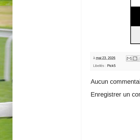
à
mai 23, 2026
Libellés :
Pick5
Aucun commentai
Enregistrer un c