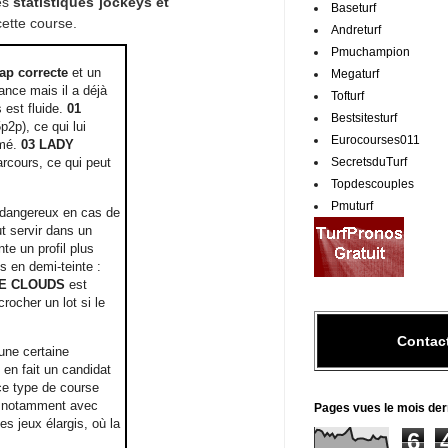
les
statistiques jockeys et
Baseturf
ette course.
Andreturf
Pmuchampion
ap correcte
et un
Megaturf
ance mais il a déjà
Tofturf
 est fluide.
01
Bestsitesturf
2p), ce qui lui
Eurocourses011
rmé.
03 LADY
SecretsduTurf
arcours, ce qui peut
Topdescouples
Pmuturf
t dangereux en cas de
t servir dans un
te un profil plus
 en demi-teinte :
HE CLOUDS
est
rocher un lot si le
Contac
une certaine
en fait un candidat
ce type de course
 notamment avec
Pages vues le mois der
s jeux élargis, où la
6