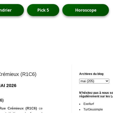
ndrier
Pick 5
Horoscope
 Crémieux (R1C6)
Archives du blog
AI 2026
N'hésitez pas à nous so
régulièrement sur les 
6)
Exelturf
 Rue Crémieux (R1C6)
ce
TurfJeusimple