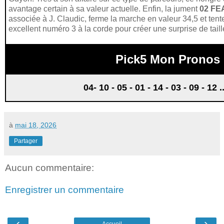
avantage certain à sa valeur actuelle. Enfin, la jument
02 F
associée à J. Claudic, ferme la marche en valeur 34,5 et tente
excellent numéro 3 à la corde pour créer une surprise de taille
Pick5 Mon Pronos
04- 10 - 05 - 01 - 14 - 03 - 09 - 12 
à
mai 18, 2026
Partager
Aucun commentaire:
Enregistrer un commentaire
‹
›