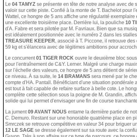
Le
04 TAMYZ
se présente en tête de notre analyse avec de s
valoir sur cette piste. Confié à la monte de T. Bachelot pour 
Wattel, ce hongre de 5 ans affiche une régularité exemplaire e
une excellente troisième place. Derrière lui, la pouliche
10 T
d'A. Fabre et sera pilotée par M. Favriaux. Bien que sa musiqu
est idéalement positionnée avec le numéro 2 dans les stalle
TREASURE KEEPER
, associé à T. Piccone, il retrouve des
59 kg et s'élancera avec de légitimes ambitions pour accroch
Le concurrent
01 TIGER ROCK
ouvre le deuxième bloc sous 
pour l'entraînement de C&Y. Lerner. Malgré une charge maxi
sur l'échelle des valeurs, ce hongre de 5 ans détient de sér
ce niveau. À sa suite, le
14 BRAMANS
sera mené par le che
compte d'HA. Pantall. Bénéficiant d'une situation pondérale 
est tout à fait capable de refaire surface à belle cote. Le hon
complète cette sélection sous la poigne de M. Grandin, affic
solide qui lui permet d'envisager une fin de course tranchant
La jument
09 AVANT NOUS
entame la dernière partie de no
C. Demuro. Restant sur une honorable quatrième place en pis
Smrczek se retrouve compétitive en valeur 34 pour briguer u
12 LE SAGE
se dresse également sur sa route avec la confi
Guyon. Très à son affaire sur ce type de parcours, ce hongre