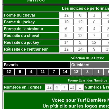
Les indices de performa
Forme du cheval
12
6
1
Forme du jockey
10
12
8
Forme de l’entraineur
6
10
4
Réussite du cheval
5
12
7
Réussite du jockey
14
5
12
Réussite de l’entraineur
12
14
9
1
Sélection de la Presse
Favoris
Outsiders
12
9
4
11
7
14
13
8
1
Forme Ecart des Numèros
Numéros en Formes
12
4
7
13
1
Numéros à l'
Votez pour Turf Dernière 
Un p’tit clic sur les logos
merc