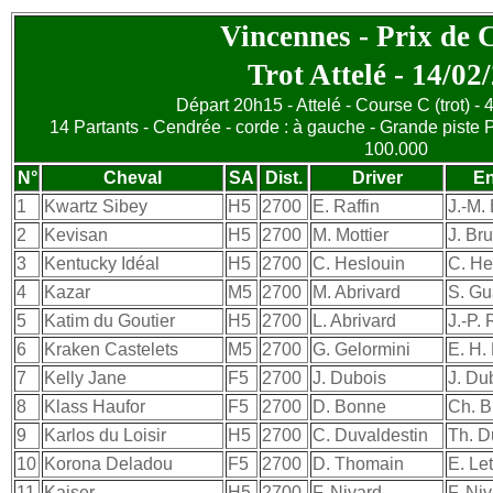
Vincennes - Prix de 
Trot Attelé - 14/02
Départ 20h15 - Attelé - Course C (trot) -
14 Partants - Cendrée - corde : à gauche - Grande piste 
100.000
N°
Cheval
SA
Dist.
Driver
En
1
Kwartz Sibey
H5
2700
E. Raffin
J.-M.
2
Kevisan
H5
2700
M. Mottier
J. Br
3
Kentucky Idéal
H5
2700
C. Heslouin
C. He
4
Kazar
M5
2700
M. Abrivard
S. Gu
5
Katim du Goutier
H5
2700
L. Abrivard
J.-P.
6
Kraken Castelets
M5
2700
G. Gelormini
E. H.
7
Kelly Jane
F5
2700
J. Dubois
J. Du
8
Klass Haufor
F5
2700
D. Bonne
Ch. B
9
Karlos du Loisir
H5
2700
C. Duvaldestin
Th. D
10
Korona Deladou
F5
2700
D. Thomain
E. Le
11
Kaiser
H5
2700
F. Nivard
F. Ni