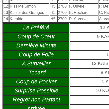
12
Kiss Me Simon
H5
2700
F. Ouvrie
P. De
13
Kaiser des Granges
H5
2700
B. Rochard
C. Ni
14
Keraldo
H5
2700
P.-Y. Verva
A. Va
Le Préféré
12 
Coup de Cœur
9 KA
Dernière Minute
Coup de Folie
A Surveiller
13 KAI
Tocard
8 
Coup de Pocker
1 
Surprise Possible
10 K
Regret non Partant
Arrivée