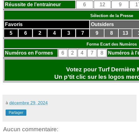
Réussite de l’entraineur
6
12
9
1
Sélection de la Presse
Favoris
Outsiders
5
6
2
4
3
7
9
8
13
Forme Ecart des Numèros
Numéros en Formes
6
2
4
7
8
Numéros à l'
Votez pour Turf Dernière 
Un p’tit clic sur les logos
merc
à
décembre 29, 2024
Partager
Aucun commentaire: