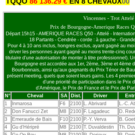
TQQO
86 136.29 €
EN 8 CHEVAUX
00
Vincennes - Trot Attelé
Prix de Bourgogne-Amerique Races Q
Départ 15h15 - AMERIQUE RACES Q50 - Attelé - Internationa
18 Partants - Cendrée - corde : à gauche - Grande 
Pour 4 à 10 ans inclus, hongres exclus, ayant gagné au mo
driver les personnes ayant gagné au moins trente-cinq course
titulaire d'une autorisation de monter à titre professionnel). U
Bourgogne est accordée aux 1er, 2ème, 3ème et 4ème du
Bourbonnais, ainsi qu'aux gagnants du Prix Ténor de Baun
présent meeting, quels que soient leurs gains. Les 4 premie
d'une priorité de participation dans le Prix 
d'Amérique, le Prix de France et le Prix de Par
N°
Cheval
SA
Dist.
Driver
Entr
1
Inmarosa
F6
2100
L. Abrivard
L.-C. A
2
Don Fanucci Zet
M8
2100
F. Lagadeuc
D. Red
3
Emeraude de Bais
F10
2100
P.-Y. Verva
B. Goe
4
Gu d'Héripré
M8
2100
T. Duvaldestin
Th. Duv
5
Go On Boy
M8
2100
R. Derieux
R. Der