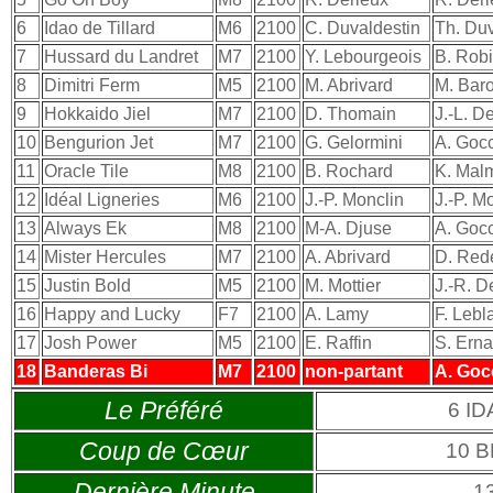
6
Idao de Tillard
M6
2100
C. Duvaldestin
Th. Duv
7
Hussard du Landret
M7
2100
Y. Lebourgeois
B. Rob
8
Dimitri Ferm
M5
2100
M. Abrivard
M. Baro
9
Hokkaido Jiel
M7
2100
D. Thomain
J.-L. De
10
Bengurion Jet
M7
2100
G. Gelormini
A. Goc
11
Oracle Tile
M8
2100
B. Rochard
K. Mal
12
Idéal Ligneries
M6
2100
J.-P. Monclin
J.-P. M
13
Always Ek
M8
2100
M-A. Djuse
A. Goc
14
Mister Hercules
M7
2100
A. Abrivard
D. Red
15
Justin Bold
M5
2100
M. Mottier
J.-R. D
16
Happy and Lucky
F7
2100
A. Lamy
F. Lebl
17
Josh Power
M5
2100
E. Raffin
S. Erna
18
Banderas Bi
M7
2100
non-partant
A. Goc
Le Préféré
6 I
Coup de Cœur
10 
Dernière Minute
1