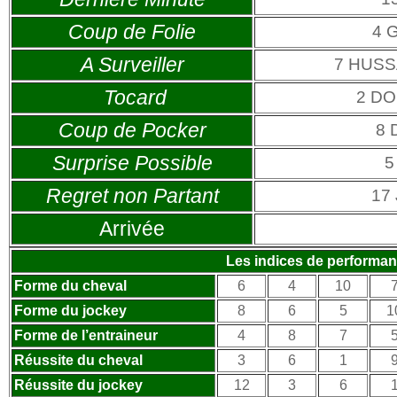
Coup de Folie
4 
A Surveiller
7 HUS
Tocard
2 DO
Coup de Pocker
8 
Surprise Possible
5
Regret non Partant
17
Arrivée
Les indices de performa
Forme du cheval
6
4
10
Forme du jockey
8
6
5
1
Forme de l’entraineur
4
8
7
Réussite du cheval
3
6
1
Réussite du jockey
12
3
6