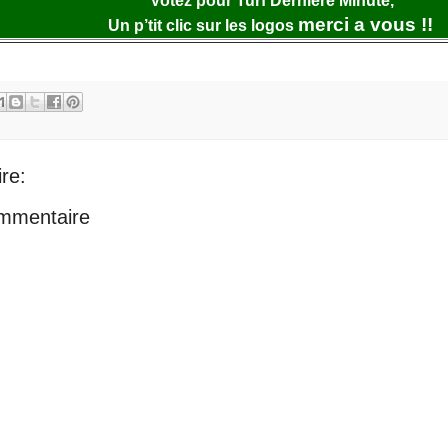
Votez pour Turf Dernière Minute,
merci a vous !!
Un p’tit clic sur les logos
re:
ommentaire