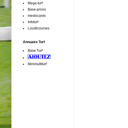
Mega-turf
Base-prono
mestocards
Infoturf
Lousticourses
Annuaire Turf
Base Turf
Minimultiturf