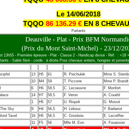
Le 14/06/2018
TQQO
86 136.29 €
EN 8 CHEVA
Partants
Deauville - Plat - Prix BFM Normandi
(Prix du Mont Saint-Michel) - 23/12/2
rt 13h55 - Première épreuve - Plat - Classe 2 - Handicap divisé - Réf. : +18
tants - Sable fibré - corde : à droite Pour chevaux entiers, hongres et jumen
Cheval
C
SA
Poids
Jockey
Entraîn
zipfel
13
H5
61
R. Piechulek
Mme S. Steinb
10
M4
59
T. Piccone
Mme P. Brandt
l
6
H6
58,5
C. Lecoeuvre
F. Monfort
alace
14
H7
58,5
F. Veron
A. Couétil
1
H5
57
U. Rispoli
G. Mossé
n The Sky
9
H4
56,5
H. Lebouc
Y. Barberot
lord Tavel
16
H5
56,5
C. Grosbois
E. Lecoiffier
11
F5
56
Mlle M. Eon
A. Fouassier