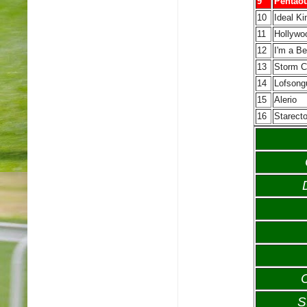
9
Pentao
10
Ideal Ki
11
Hollywo
12
I'm a Be
13
Storm C
14
Lofsong
15
Alerio
16
Starect
S