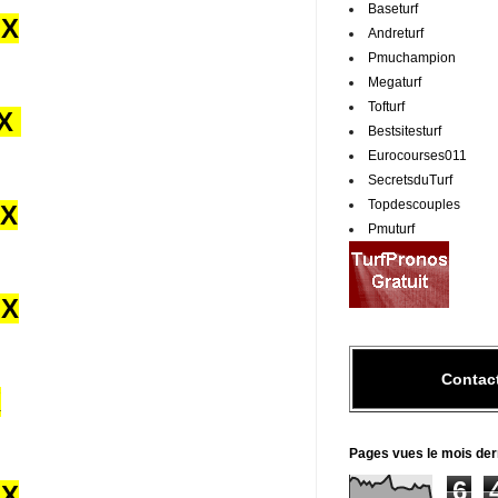
Baseturf
UX
Andreturf
Pmuchampion
Megaturf
Tofturf
UX
Bestsitesturf
Eurocourses011
SecretsduTurf
Topdescouples
UX
Pmuturf
UX
Contac
X
Pages vues le mois der
6
UX