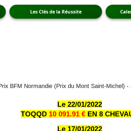
Les Clés de la Réussite
Cale
- Prix BFM Normandie (Prix du Mont Saint-Michel) -
Le 22/01/202
2
TOQQD
10 091.91 €
EN 8 CHEVA
Le 17/01/202
2