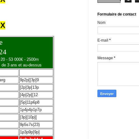
Formulaire de contact
Nom
UX
E-mail
*
e
024
Message
*
 +20 - 53 000€ - 2500m
ts de 3 ans et au-dessus
eur
Musique
erg
9p2p[[3p]9
[2p]3p[13p
[4p]2p[[12
[5p]11p6p8
1p4p4p1p7p
[3p][10p][
9p5s7s(23)
1p3p9p[9p]