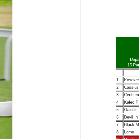
Dépa
15 Par
N°
1
Kosaken
2
Cassius
3
Centrica
4
Kaleo P
5
Gaidar
6
Devil I
7
Black Mi
8
Lorne