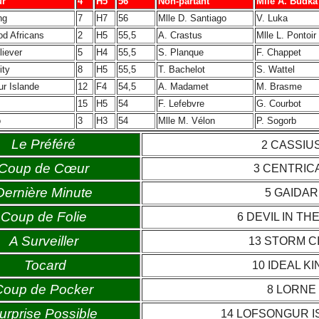
ur
4
H5
56
Non-partant
Mlle A. Budka
ng
7
H7
56
Mlle D. Santiago
V. Luka
od Africans
2
H5
55,5
A. Crastus
Mlle L. Pontoir
liever
5
H4
55,5
S. Planque
F. Chappet
ity
8
H5
55,5
T. Bachelot
S. Wattel
ur Islande
12
F4
54,5
A. Madamet
M. Brasme
15
H5
54
F. Lefebvre
G. Courbot
o
3
H3
54
Mlle M. Vélon
P. Sogorb
Le Préféré
2 CASSIU
Coup de Cœur
3 CENTRIC
Dernière Minute
5 GAIDAR
Coup de Folie
6 DEVIL IN TH
A Surveiller
13 STORM C
Tocard
10 IDEAL KI
Coup de Pocker
8 LORNE
urprise Possible
14 LOFSONGUR 