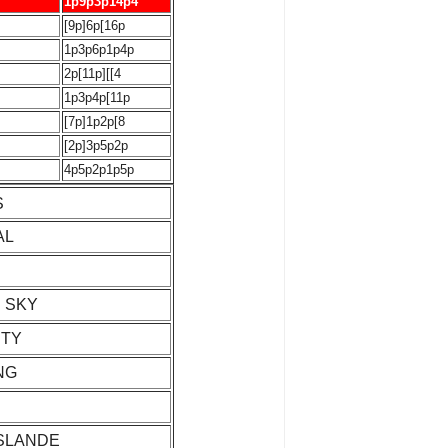
1p9p3p14p4
[9p]6p[16p
1p3p6p1p4p
2p[11p][[4
1p3p4p[11p
[7p]1p2p[8
[2p]3p5p2p
4p5p2p1p5p
S
AL
E SKY
ITY
NG
ISLANDE