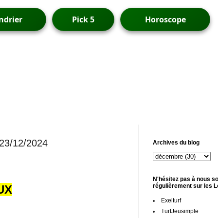
ndrier
Pick 5
Horoscope
 23/12/2024
Archives du blog
N'hésitez pas à nous so
régulièrement sur les 
UX
Exelturf
TurfJeusimple