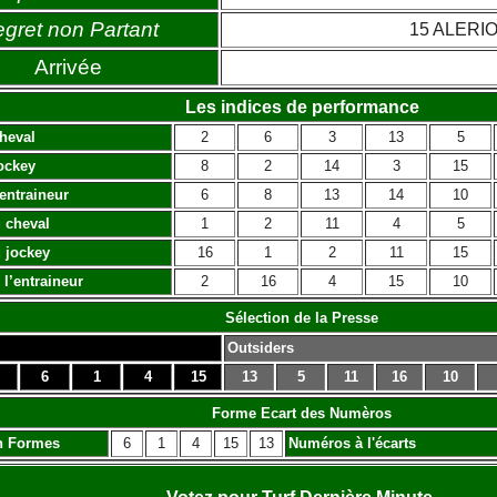
gret non Partant
15 ALERI
Arrivée
Les indices de performance
heval
2
6
3
13
5
ockey
8
2
14
3
15
’entraineur
6
8
13
14
10
 cheval
1
2
11
4
5
 jockey
16
1
2
11
15
 l’entraineur
2
16
4
15
10
Sélection de la Presse
Outsiders
6
1
4
15
13
5
11
16
10
Forme Ecart des Numèros
n Formes
6
1
4
15
13
Numéros à l'écarts