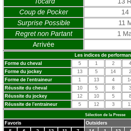
Tocard
13
R
Coup de Pocker
14
Surprise Possible
11
M
Regret non Partant
1
Ma
Arrivée
Les indices de performa
Forme du cheval
5
1
2
Forme du jockey
13
5
14
Forme de l’entraineur
1
13
4
1
Réussite du cheval
10
5
8
Réussite du jockey
12
10
5
Réussite de l’entraineur
5
12
3
1
Sélection de la Presse
Favoris
Outsiders