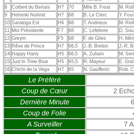
8
Colbert du Berlais
H7
70
Mlle B. Frost
M. Rol
9
Helsinki Nolimit
H7
68
B. Le Clerc
Y. Fou
10
Saratoga Est
H6
68
T. Andrieux
M. Rol
11
Moi Présidente
F7
68
C. Lefebvre
D. Sou
12
Greym
F5
68
F. de Giles
H. Mér
13
Rêve de Prince
H7
66,5
J.-B. Breton
J.-R. B
14
Happy Harry
H5
66,5
A. Zuliani
M. Ser
15
Just In Time Blue
H5
65,5
R. Mayeur
E. Gral
16
Chichi de la Vega
H7
65
N. Gauffenic
Rob. C
Le Préféré
Coup de Cœur
2
Echo
Dernière Minute
Coup de Folie
A Surveiller
7
A