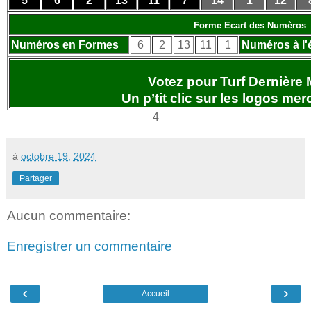
5
6
2
13
11
7
14
1
12
Forme Ecart des Numèros
Numéros en Formes
6
2
13
11
1
Numéros à l'
Votez pour Turf Dernière 
Un p’tit clic sur les logos
merc
4
à
octobre 19, 2024
Partager
Aucun commentaire:
Enregistrer un commentaire
‹
›
Accueil