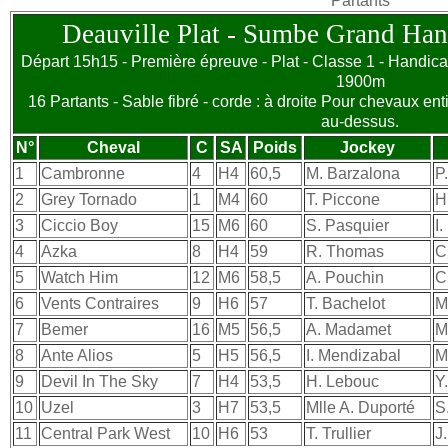
Partants
Deauville Plat - Sumbe Grand Han
Départ 15h15 - Première épreuve - Plat - Classe 1 - Handicap
1900m
16 Partants - Sable fibré - corde : à droite Pour chevaux ent
au-dessus.
N°
Cheval
C
SA
Poids
Jockey
1
Cambronne
4
H4
60,5
M. Barzalona
P.
2
Grey Tornado
1
M4
60
T. Piccone
H
3
Ciccio Boy
15
M6
60
S. Pasquier
I
4
Azka
8
H4
59
R. Thomas
C
5
Watch Him
12
M6
58,5
A. Pouchin
C
6
Vents Contraires
9
H6
57
T. Bachelot
M
7
Bemer
16
M5
56,5
A. Madamet
M
8
Ante Alios
5
H5
56,5
I. Mendizabal
M
9
Devil In The Sky
7
H4
53,5
H. Lebouc
Y
10
Uzel
3
H7
53,5
Mlle A. Duporté
S
11
Central Park West
10
H6
53
T. Trullier
J