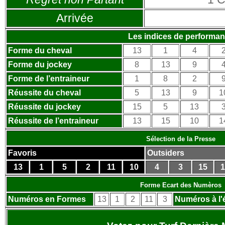
Arrivée
Les indices de performa
Forme du cheval
13
1
4
Forme du jockey
8
13
9
Forme de l’entraineur
1
8
2
Réussite du cheval
5
13
9
1
Réussite du jockey
15
5
13
Réussite de l’entraineur
13
15
10
1
Sélection de la Presse
Favoris
Outsiders
13
1
5
2
11
10
4
3
15
1
Forme Ecart des Numèros
Numéros en Formes
13
1
2
11
3
Numéros à l'