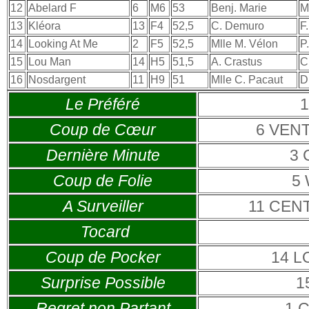
12
Abelard F
6
M6
53
Benj. Marie
M
13
Kléora
13
F4
52,5
C. Demuro
F
14
Looking At Me
2
F5
52,5
Mlle M. Vélon
P
15
Lou Man
14
H5
51,5
A. Crastus
C
16
Nosdargent
11
H9
51
Mlle C. Pacaut
D
Le Préféré
Coup de Cœur
6 VEN
Dernière Minute
3 
Coup de Folie
5
A Surveiller
11 CEN
Tocard
Coup de Pocker
14 L
Surprise Possible
1
Regret non Partant
1 