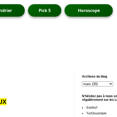
ndrier
Pick 5
Horoscope
Archives du blog
N'hésitez pas à nous so
régulièrement sur les 
UX
Exelturf
TurfJeusimple