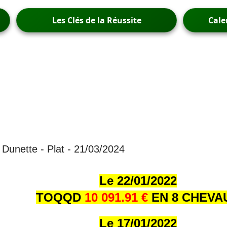
Les Clés de la Réussite
Cale
x Dunette - Plat - 21/03/2024
Le 22/01/202
2
TOQQD
10 091.91 €
EN 8 CHEVA
Le 17/01/202
2