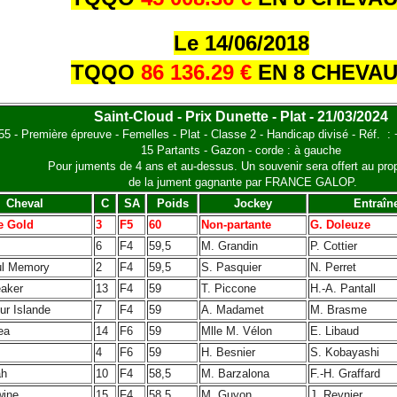
Le 14/06/2018
TQQO
86 136.29 €
EN 8 CHEVA
Saint-Cloud - Prix Dunette - Plat - 21/03/2024
5 - Première épreuve - Femelles - Plat - Classe 2 - Handicap divisé - Réf. :
15 Partants - Gazon - corde : à gauche
Pour juments de 4 ans et au-dessus. Un souvenir sera offert au prop
de la jument gagnante par FRANCE GALOP.
Cheval
C
SA
Poids
Jockey
Entraîn
e Gold
3
F5
60
Non-partante
G. Doleuze
6
F4
59,5
M. Grandin
P. Cottier
ul Memory
2
F4
59,5
S. Pasquier
N. Perret
aker
13
F4
59
T. Piccone
H.-A. Pantall
ur Islande
7
F4
59
A. Madamet
M. Brasme
ea
14
F6
59
Mlle M. Vélon
E. Libaud
4
F6
59
H. Besnier
S. Kobayashi
ah
10
F4
58,5
M. Barzalona
F.-H. Graffard
wine
15
F4
58,5
M. Guyon
J. Reynier