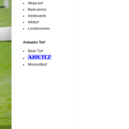
Mega-turf
Base-prono
mestocards
Infoturf
Lousticourses
Annuaire Turf
Base Turf
Minimultiturf