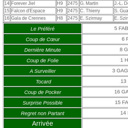
14
Forever Jiel
H9
2475
G. Martin
J.-L. D
15
Falcon d'Espace
H9
2475
C. Thierry
S. Gua
16
Gala de Crennes
H8
2475
E. Szirmay
E. Szi
5 FA
Le Préféré
6 
Coup de Cœur
8 
Dernière Minute
1 
Coup de Folie
3 GAG
A Surveiller
13
Tocard
16 G
Coup de Pocker
15 F
Surprise Possible
14
Regret non Partant
Arrivée