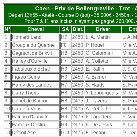
Caen - Prix de Bellengreville - Trot - 
Départ 13h55 - Attelé - Course D (trot) - 35 000€ - 2450m - 1
Pour 7 à 11 ans inclus, n'ayant pas gagné 260.000. 
N°
Cheval
SA
Dist.
Driver
Ent
1
Homard Land
H7
2450
L. A. Martin
L. A. M
2
Groupie du Quenne
F8
2450
P. Houel
Mlle V
3
Gagnant de Brikvil
H8
2450
G. Gelormini
Mlle A
4
Hailey d'Ourville
F7
2450
A. Collette
Mlle V
5
Fabuleux d'Echal
H9
2450
E. Raffin
J. S. 
6
Figaro Gema
H9
2450
A. Barrier
M. Var
7
Hardy des Landes
H7
2450
S. Hardy
S. Har
8
Garry Thoris
H8
2450
Y. Lebourgeois
M. Var
9
Genêt de Boitron
H8
2475
J. Travers
S. Pro
10
Garde à Vous
H8
2475
A. Rebèche
V. Leb
11
Falcon d'Ourville
H9
2475
F. Lagadeuc
E. Var
12
Fameux Destin
H9
2475
E. De Jesus
A. De 
13
Détroit Ace
H11
2475
F. Lecanu
D. Lec