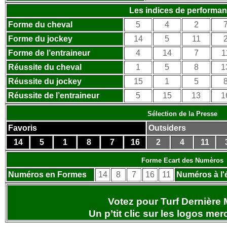
Les indices de performa
Forme du cheval
5
4
2
Forme du jockey
14
5
11
Forme de l’entraineur
4
14
7
1
Réussite du cheval
1
5
8
1
Réussite du jockey
15
1
5
Réussite de l’entraineur
5
15
13
1
Sélection de la Presse
Favoris
Outsiders
14
5
1
8
7
16
2
4
11
Forme Ecart des Numèros
Numéros en Formes
14
8
7
16
11
Numéros à l'
Votez pour Turf Dernière 
Un p’tit clic sur les logos
merc