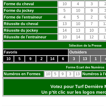
Forme du cheval
10
4
3
Forme du jockey
5
10
9
Forme de l’entraineur
4
5
2
Réussite du cheval
13
10
7
1
Réussite du jockey
14
13
10
Réussite de l’entraineur
10
14
12
1
Sélection de la Presse
Favoris
Outsiders
10
5
9
2
14
6
3
13
1
Forme Ecart des Numèros
Numéros en Formes
10
5
9
3
13
Numéros à l'
Votez pour Turf Dernière 
Un p’tit clic sur les logos
merc