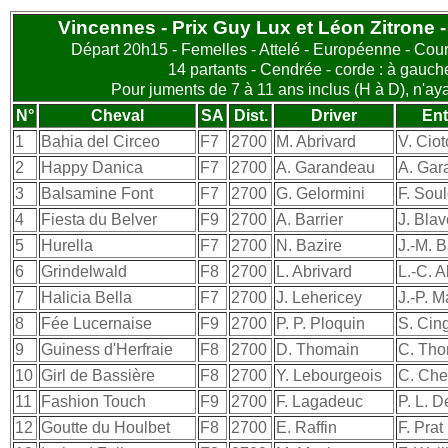
Vincennes - Prix Guy Lux et Léon Zitrone - 
Départ 20h15 - Femelles - Attelé - Européenne - Cour
14 partants - Cendrée - corde : à gauch
Pour juments de 7 à 11 ans inclus (H à D), n'a
N°
Cheval
SA
Dist.
Driver
Ent
1
Bahia del Circeo
F7
2700
M. Abrivard
V. Ciot
2
Happy Danica
F7
2700
A. Garandeau
A. Gar
3
Balsamine Font
F7
2700
G. Gelormini
F. Sou
4
Fiesta du Belver
F9
2700
A. Barrier
J. Blav
5
Hurella
F7
2700
N. Bazire
J.-M. B
6
Grindelwald
F8
2700
L. Abrivard
L.-C. A
7
Halicia Bella
F7
2700
J. Lehericey
J.-P. 
8
Fée Lucernaise
F9
2700
P. P. Ploquin
S. Cin
9
Guiness d'Herfraie
F8
2700
D. Thomain
C. Tho
10
Girl de Bassière
F8
2700
Y. Lebourgeois
C. Ch
11
Fashion Touch
F9
2700
F. Lagadeuc
P. L. 
12
Goutte du Houlbet
F8
2700
E. Raffin
F. Prat