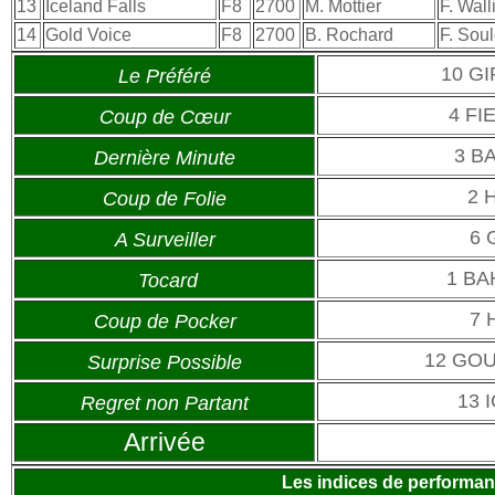
13
Iceland Falls
F8
2700
M. Mottier
F. Wall
14
Gold Voice
F8
2700
B. Rochard
F. Sou
10 G
Le Préféré
4 FI
Coup de Cœur
3 B
Dernière Minute
2 
Coup de Folie
6 
A Surveiller
1 BA
Tocard
7 
Coup de Pocker
12 GO
Surprise Possible
13 
Regret non Partant
Arrivée
Les indices de performa