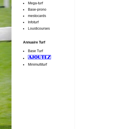
Mega-turf
Base-prono
mestocards
Infoturf
Lousticourses
Annuaire Turf
Base Turf
Minimultiturf