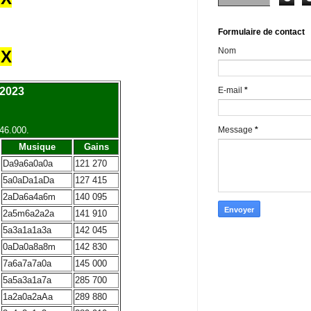
Formulaire de contact
Nom
UX
E-mail
*
/2023
Message
*
146.000.
Musique
Gains
Da9a6a0a0a
121 270
5a0aDa1aDa
127 415
2aDa6a4a6m
140 095
2a5m6a2a2a
141 910
5a3a1a1a3a
142 045
0aDa0a8a8m
142 830
7a6a7a7a0a
145 000
5a5a3a1a7a
285 700
1a2a0a2aAa
289 880