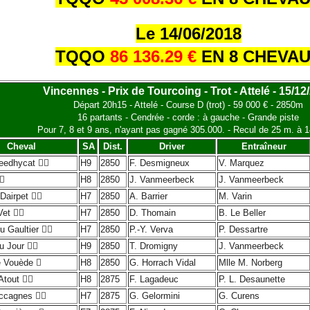
Le 14/06/2018
TQQO
86 136.29 €
EN 8 CHEVA
Vincennes - Prix de Tourcoing - Trot - Attelé - 15/12
Départ 20h15 - Attelé - Course D (trot) - 59 000 € - 2850m
16 partants - Cendrée - corde : à gauche - Grande piste
Pour 7, 8 et 9 ans, n'ayant pas gagné 305.000. - Recul de 25 m. à 
Cheval
SA
Dist.
Driver
Entraîneur
eedhycat

H9
2850
F. Desmigneux
V. Marquez

H8
2850
J. Vanmeerbeck
J. Vanmeerbeck
Dairpet

H7
2850
A. Barrier
M. Varin
Vet

H7
2850
D. Thomain
B. Le Beller
u Gaultier

H7
2850
P.-Y. Verva
P. Dessartre
u Jour

H9
2850
T. Dromigny
J. Vanmeerbeck
e Vouède

H8
2850
G. Horrach Vidal
Mlle M. Norberg
Atout

H8
2875
F. Lagadeuc
P. L. Desaunette
ccagnes

H7
2875
G. Gelormini
G. Curens