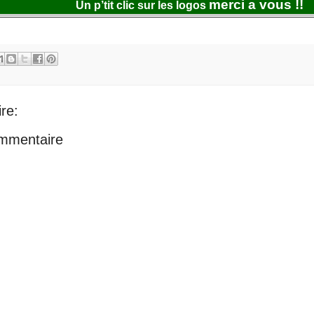
merci a vous !!
Un p’tit clic sur les logos
re:
ommentaire