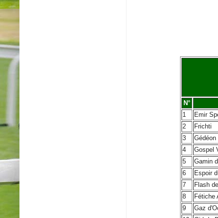
N°
1
Emir Sp
2
Frichti
3
Gédéon 
4
Gospel 
5
Gamin d
6
Espoir d
7
Flash d
8
Fétiche 
9
Gaz d'O