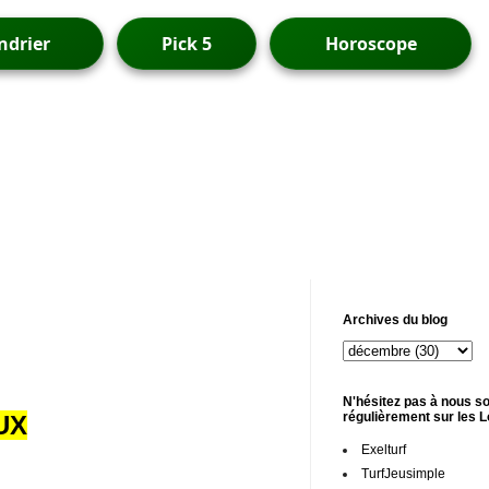
ndrier
Pick 5
Horoscope
Archives du blog
N'hésitez pas à nous so
régulièrement sur les 
UX
Exelturf
TurfJeusimple