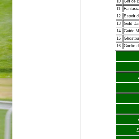
10
Girl de 
11
Fantasia
12
Espoir 
13
Gold Dai
14
Guide M
15
Ghostbu
16
Gaelic 
S