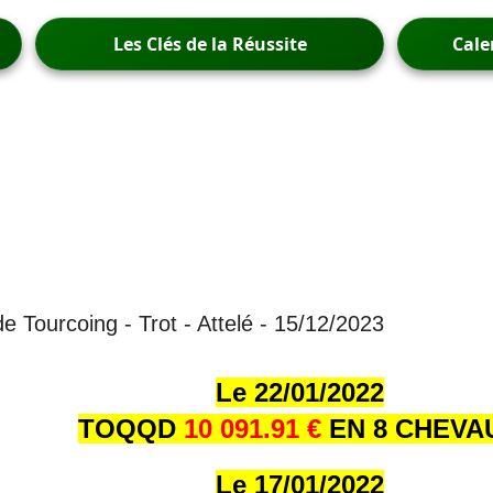
Les Clés de la Réussite
Cale
e Tourcoing - Trot - Attelé - 15/12/2023
Le 22/01/202
2
TOQQD
10 091.91 €
EN 8 CHEVA
Le 17/01/202
2