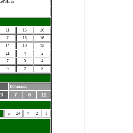
AGNES
11
16
10
7
13
16
14
10
13
11
4
2
7
9
4
9
2
8
Délaissés
3
7
6
12
5
14
4
2
3