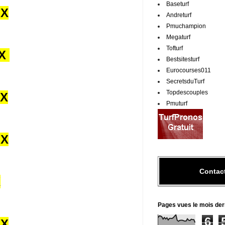
Baseturf
UX
Andreturf
Pmuchampion
Megaturf
Tofturf
UX
Bestsitesturf
Eurocourses011
SecretsduTurf
Topdescouples
UX
Pmuturf
UX
Contac
X
Pages vues le mois der
6
UX