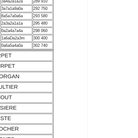
3a4a2a1a2a
289 910
3a7a1a9a0a
292 750
8a5a7a0a6a
293 580
2a3a2a1a1a
295 480
0a2a4a7a4a
298 060
1a6aDa2a3m
300 400
0a6a5a4a0a
302 740
RPET
IRPET
FORGAN
ULTIER
TOUT
SSIERE
USTE
ROCHER