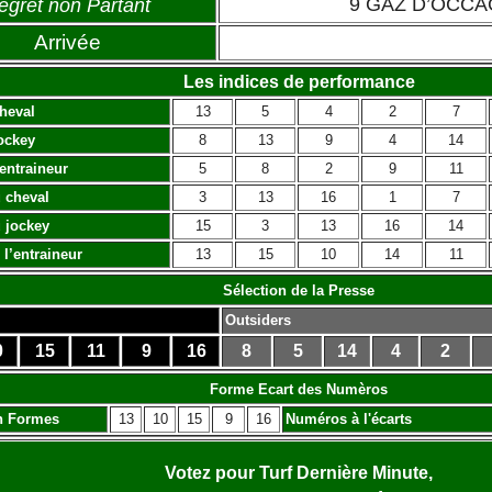
9 GAZ D’OCC
egret non Partant
Arrivée
Les indices de performance
heval
13
5
4
2
7
ockey
8
13
9
4
14
’entraineur
5
8
2
9
11
 cheval
3
13
16
1
7
 jockey
15
3
13
16
14
 l’entraineur
13
15
10
14
11
Sélection de la Presse
Outsiders
0
15
11
9
16
8
5
14
4
2
Forme Ecart des Numèros
n Formes
13
10
15
9
16
Numéros à l'écarts
Votez pour Turf Dernière Minute,