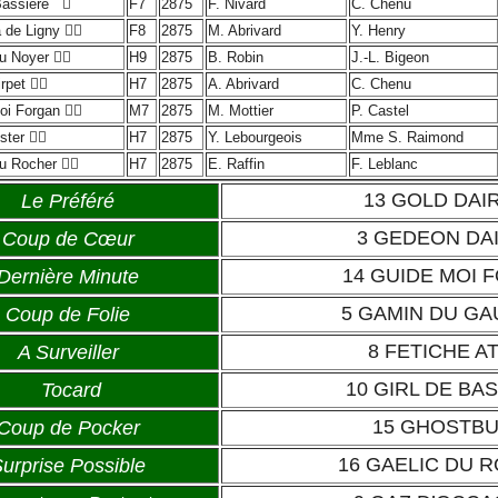
Bassière

F7
2875
F. Nivard
C. Chenu
 de Ligny

F8
2875
M. Abrivard
Y. Henry
du Noyer

H9
2875
B. Robin
J.-L. Bigeon
rpet

H7
2875
A. Abrivard
C. Chenu
oi Forgan

M7
2875
M. Mottier
P. Castel
ster

H7
2875
Y. Lebourgeois
Mme S. Raimond
du Rocher

H7
2875
E. Raffin
F. Leblanc
13 GOLD DAI
Le Préféré
3 GEDEON DA
Coup de Cœur
14 GUIDE MOI 
Dernière Minute
5 GAMIN DU GA
Coup de Folie
8 FETICHE A
A Surveiller
10 GIRL DE BA
Tocard
15 GHOSTB
Coup de Pocker
16 GAELIC DU 
urprise Possible