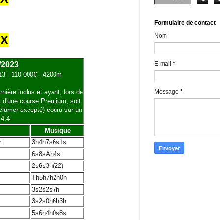
Formulaire de contact
Nom
UX
E-mail
*
/2023
+13 - 110 000€ - 4200m
Message
*
nière inclus et ayant, lors de
rs d'une course Premium, soit
réclamer excepté) couru sur un
 4,4
Musique
r
3h4h7s6s1s
6s8sAh4s
2s6s3h(22)
Th5h7h2h0h
3s2s2s7h
3s2s0h6h3h
5s6h4h0s8s