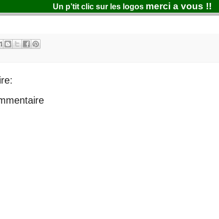
merci a vous !!
Un p’tit clic sur les logos
re:
ommentaire