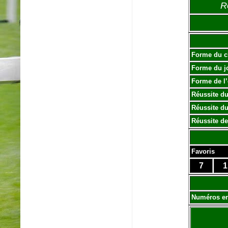
R
Forme du c
Forme du j
Forme de l
Réussite du
Réussite du
Réussite de
Favoris
7
1
Numéros e