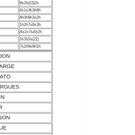
9s2h(22)2s
4s1s3h3h9h
4h3h9h3s2h
1h2h7s8s3h
As2s7sAh2h
3s3s5s(22)
7s2h9s8h1h
OON
LARGE
NATO
IERGUES
IN
ER
AGON
CUE