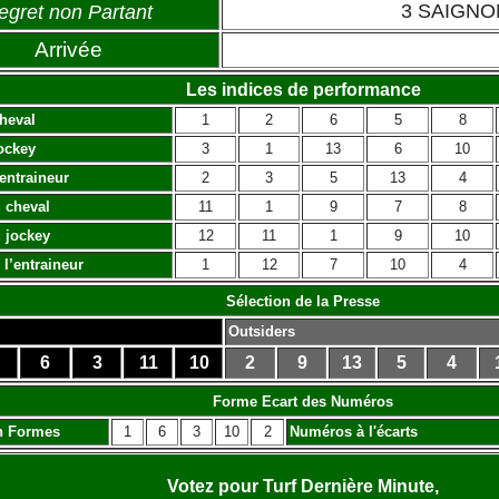
3 SAIGNO
egret non Partant
Arrivée
Les indices de performance
heval
1
2
6
5
8
ockey
3
1
13
6
10
’entraineur
2
3
5
13
4
 cheval
11
1
9
7
8
 jockey
12
11
1
9
10
 l’entraineur
1
12
7
10
4
Sélection de la Presse
Outsiders
6
3
11
10
2
9
13
5
4
Forme Ecart des
Numéros
n Formes
1
6
3
10
2
Numéros à l'écarts
Votez pour Turf Dernière Minute,