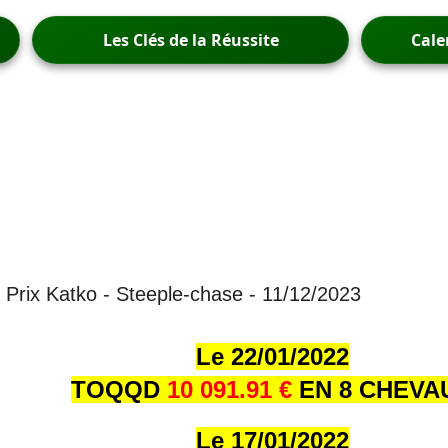
Les Clés de la Réussite
Cale
Prix Katko - Steeple-chase - 11/12/2023
Le 22/01/202
2
TOQQD
10 091.91 €
EN 8 CHEVA
Le 17/01/202
2