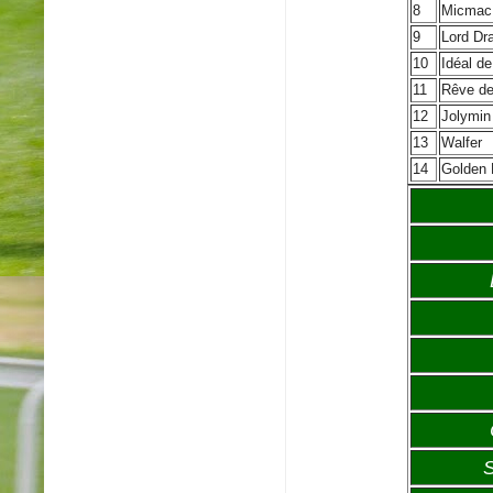
8
Micmac
9
Lord Dr
10
Idéal d
11
Rêve de
12
Jolymin
13
Walfer
14
Golden 
S