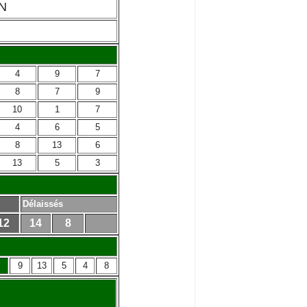
N
4
9
7
8
7
9
10
1
7
4
6
5
8
13
6
13
5
3
Délaissés
12
14
8
9
13
5
4
8