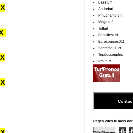
Baseturf
UX
Andreturf
Pmuchampion
Megaturf
Tofturf
UX
Bestsitesturf
Eurocourses011
SecretsduTurf
Topdescouples
UX
Pmuturf
UX
Contac
X
Pages vues le mois der
6
UX