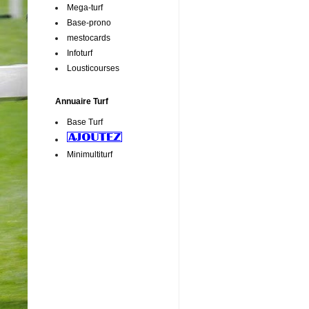
Mega-turf
Base-prono
mestocards
Infoturf
Lousticourses
Annuaire Turf
Base Turf
Minimultiturf