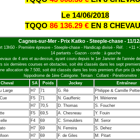
Le 14/06/2018
TQQO
86 136.29 €
EN 8 CHEVA
Cagnes-sur-Mer - Prix Katko - Steeple-chase - 11/12
t 13h50 - Première épreuve - Steeple-chase - Handicap divisé - Réf. : +11 
14 partants - Gazon - corde : à gauche
evaux de 4 ans et au-dessus, ayant couru depuis le 1er Janvier de l'année der
urs six dernières courses en obstacles, soit été classés dans les sept premie
ne allocation de 7.500, soit été classés dans les trois premiers d'un prix (à 
hippodrome de 1ère Catégorie. Terrain : Collant - Pénétromètre :
Cheval
SA
Poids
Jockey
Entraîneur
u Large
H7
71
G. Ré
Philippe & Camille Peltie
 Cue
F5
71
N. Gauffenic
H. Mérienne
H7
70,5
D. Thomas
S. Foucher
tte
F5
69,5
A. Chesneau
Y. Fouin
elle
F4
69
C. Smeulders
M. Seror
ato
H7
69
N. Ferreira
S. Dehez
 Moon
H7
69
F. de Giles
M. Pitart