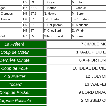
H5
69
J. Coyer
M. Pitart
agon
H7
67,5
J. Bartos
J. Vana Jr
e Ciergues
H5
67,5
N. Howie
M. Seror
 Prince
H6
67
J.-B. Breton
J.-R. Breton
H5
67
L. Philipperon
H. Mérienne
H5
67
T. Chevillard
D. Windrif
Park
F7
65
Mlle S. Boulet
M. Seror
7 JIMBLE M
Le Préféré
1 GALOP DU 
Coup de Cœur
6 AFFORTU
Dernière Minute
10 IDEAL DE C
Coup de Folie
12 JOLYM
A Surveiller
13 WALF
Tocard
9 LORD DR
Coup de Pocker
2 MISSED 
urprise Possible