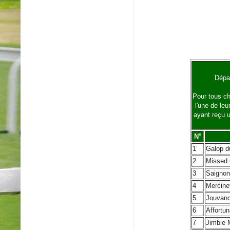
Dépar
Pour tous ch
l'une de le
ayant reçu u
N°
1
Galop d
2
Missed
3
Saignon
4
Mercine
5
Jouvanc
6
Affortun
7
Jimble