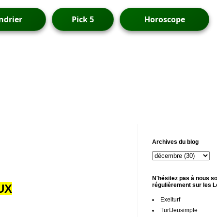
ndrier
Pick 5
Horoscope
Archives du blog
N'hésitez pas à nous so
régulièrement sur les 
UX
Exelturf
TurfJeusimple