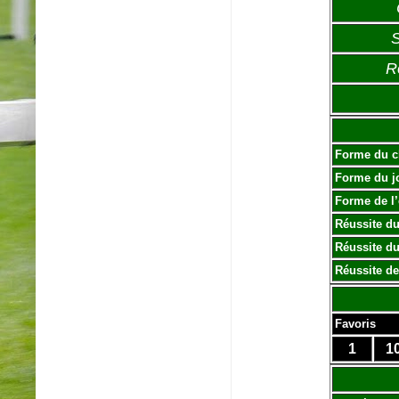
S
R
Forme du c
Forme du j
Forme de l
Réussite du
Réussite du
Réussite de
Favoris
1
1