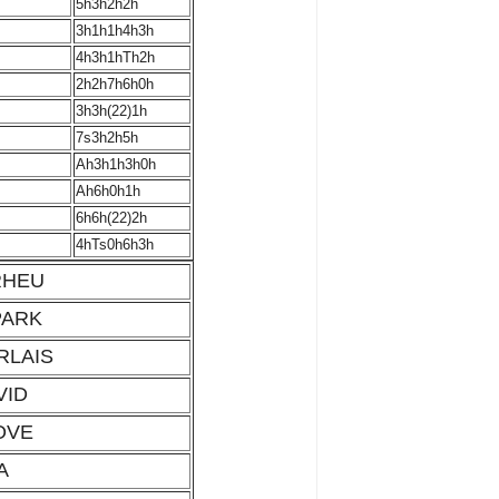
5h3h2h2h
3h1h1h4h3h
4h3h1hTh2h
2h2h7h6h0h
3h3h(22)1h
7s3h2h5h
Ah3h1h3h0h
Ah6h0h1h
6h6h(22)2h
4hTs0h6h3h
 RHEU
PARK
RLAIS
AVID
LOVE
TA