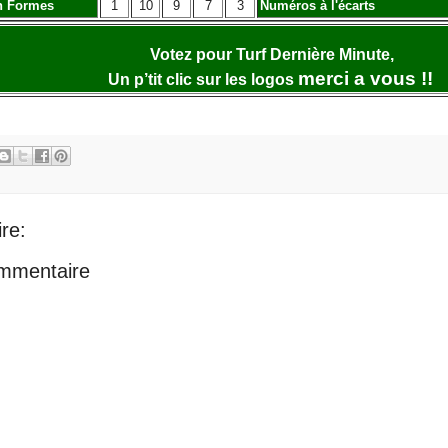
n Formes
1
10
9
7
3
Numéros à l'écarts
Votez pour Turf Dernière Minute,
merci a vous !!
Un p’tit clic sur les logos
re:
ommentaire