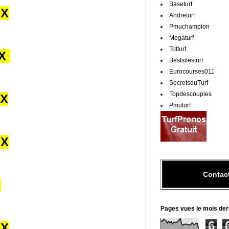
Baseturf
UX
Andreturf
Pmuchampion
Megaturf
Tofturf
UX
Bestsitesturf
Eurocourses011
SecretsduTurf
Topdescouples
UX
Pmuturf
UX
Contac
X
Pages vues le mois der
6
UX