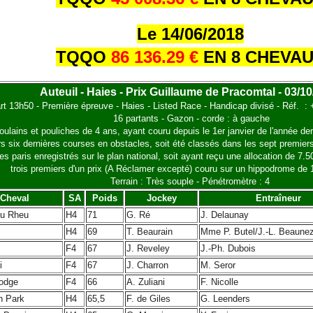
Le 14/06/2018
TQQO
86 136.29 €
EN 8 CHEVA
Auteuil - Haies - Prix Guillaume de Pracomtal - 03/1
rt 13h50 - Première épreuve - Haies - Listed Race - Handicap divisé - Réf. :
16 partants - Gazon - corde : à gauche
ulains et pouliches de 4 ans, ayant couru depuis le 1er janvier de l'année dern
urs six dernières courses en obstacles, soit été classés dans les sept premier
es paris enregistrés sur le plan national, soit ayant reçu une allocation de 7.5
trois premiers d'un prix (A Réclamer excepté) couru sur un hippodrome de 1
Terrain : Très souple - Pénétromètre : 4
Cheval
SA
Poids
Jockey
Entraîneur
du Rheu
H4
71
G. Ré
J. Delaunay
H4
69
T. Beaurain
Mme P. Butel/J.-L. Beaune
F4
67
J. Reveley
J.-Ph. Dubois
i
F4
67
J. Charron
M. Seror
odge
F4
66
A. Zuliani
F. Nicolle
n Park
H4
65,5
F. de Giles
G. Leenders