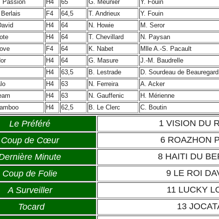
 Passion
H4
65
G. Meunier
Y. Fouin
 Berlais
F4
64,5
T. Andrieux
Y. Fouin
David
H4
64
N. Howie
M. Seror
Cote
H4
64
T. Chevillard
N. Paysan
ove
F4
64
K. Nabet
Mlle A.-S. Pacault
or
H4
64
G. Masure
J.-M. Baudrelle
H4
63,5
B. Lestrade
D. Sourdeau de Beauregard
lo
H4
63
N. Ferreira
A. Acker
ream
H4
63
N. Gauffenic
H. Mérienne
 Bamboo
H4
62,5
B. Le Clerc
C. Boutin
1 VISION DU
Le Préféré
6 ROAZHON 
Coup de Cœur
8 HAITI DU BE
Dernière Minute
9 LE ROI D
Coup de Folie
11 LUCKY 
A Surveiller
13 JOCA
Tocard