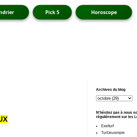
ndrier
Pick 5
Horoscope
Archives du blog
N'hésitez pas à nous so
régulièrement sur les 
UX
Exelturf
TurfJeusimple