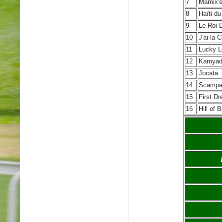
7
Mamix's
8
Haïti du
9
Le Roi 
10
J'ai la 
11
Lucky L
12
Kamyad
13
Jocata
14
Scampa
15
First D
16
Hill of