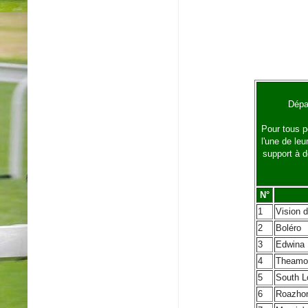
Dépa
Pour tous po
l'une de le
support à d
N°
1
Vision 
2
Boléro
3
Edwina
4
Theamo
5
South L
6
Roazho