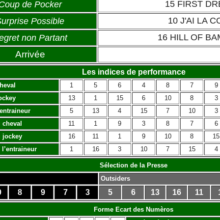
15 FIRST D
Coup de Pocker
10 J'AI LA 
urprise Possible
16 HILL OF B
egret non Partant
Arrivée
Les indices de performance
heval
1
5
6
4
8
7
9
ockey
13
1
15
6
10
8
3
’entraineur
5
13
4
15
7
10
3
 cheval
11
1
9
3
8
7
6
 jockey
16
11
1
9
10
8
15
 l’entraineur
1
16
3
10
7
15
4
Sélection de la Presse
Outsiders
0
8
9
7
3
5
6
13
16
11
Forme Ecart des Numèros