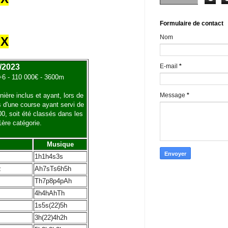
Formulaire de contact
Nom
UX
E-mail
*
0/2023
 +6 - 110 000€ - 3600m
Message
*
ière inclus et ayant, lors de
s d'une course ayant servi de
00, soit été classés dans les
ère catégorie.
Musique
1h1h4s3s
z
Ah7sTs6h5h
Th7p8p4pAh
4h4hAhTh
1s5s(22)5h
3h(22)4h2h