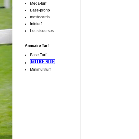
Mega-turf
Base-prono
mestocards
Infoturf
Lousticourses
Annuaire Turf
Base Turf
Minimultiturf