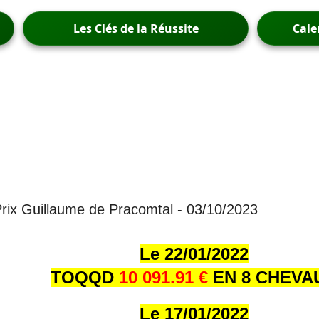
Les Clés de la Réussite
Cale
 Prix Guillaume de Pracomtal - 03/10/2023
Le 22/01/202
2
TOQQD
10 091.91 €
EN 8 CHEVA
Le 17/01/202
2