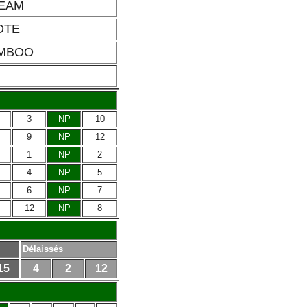
REAM
COTE
AMBOO
3
NP
10
9
NP
12
1
NP
2
4
NP
5
6
NP
7
12
NP
8
Délaissés
15
4
2
12