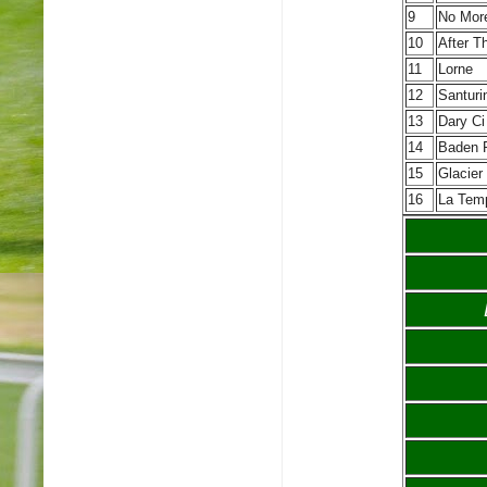
9
No More
10
After T
11
Lorne
12
Santuri
13
Dary Ci
14
Baden 
15
Glacier
16
La Temp