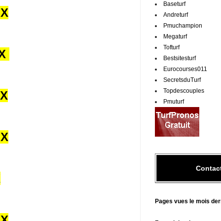
Baseturf
UX
Andreturf
Pmuchampion
Megaturf
Tofturf
UX
Bestsitesturf
Eurocourses011
SecretsduTurf
Topdescouples
UX
Pmuturf
UX
Contac
X
Pages vues le mois der
UX