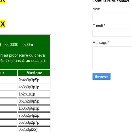
Formulaire de contact
Nom
UX
E-mail
*
Message
*
19 - 53 000€ - 2500m
t au propriétaire du cheval
 45 % (6 ans & au-dessus).
eur
Musique
9p4p3p3p5p
4p3p0p3p1p
1p2p1p1p
0p1p2p9p5p
1p8p0p6p3p
7p0p2p4p2p
5p7p3p2p7p
0p2p0p(22)