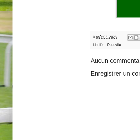
à
août 02, 2023
Libellés :
Deauville
Aucun commentai
Enregistrer un c