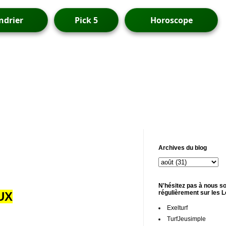
ndrier
Pick 5
Horoscope
Archives du blog
N'hésitez pas à nous so
régulièrement sur les 
UX
Exelturf
TurfJeusimple