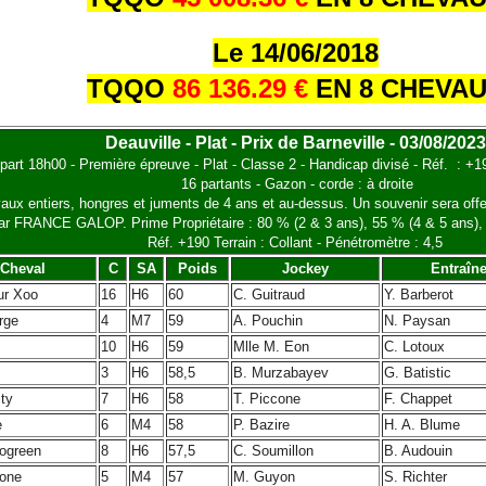
Le 14/06/2018
TQQO
86 136.29 €
EN 8 CHEVA
Deauville - Plat - Prix de Barneville - 03/08/2023
part 18h00 - Première épreuve - Plat - Classe 2 - Handicap divisé - Réf. : +
16 partants - Gazon - corde : à droite
ux entiers, hongres et juments de 4 ans et au-dessus. Un souvenir sera offer
ar FRANCE GALOP. Prime Propriétaire : 80 % (2 & 3 ans), 55 % (4 & 5 ans),
Réf. +190 Terrain : Collant - Pénétromètre : 4,5
Cheval
C
SA
Poids
Jockey
Entraîn
ur Xoo
16
H6
60
C. Guitraud
Y. Barberot
rge
4
M7
59
A. Pouchin
N. Paysan
10
H6
59
Mlle M. Eon
C. Lotoux
3
H6
58,5
B. Murzabayev
G. Batistic
ty
7
H6
58
T. Piccone
F. Chappet
e
6
M4
58
P. Bazire
H. A. Blume
logreen
8
H6
57,5
C. Soumillon
B. Audouin
one
5
M4
57
M. Guyon
S. Richter