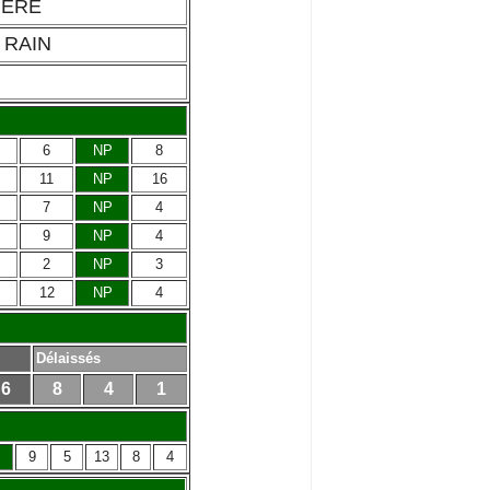
IERE
 RAIN
6
NP
8
11
NP
16
7
NP
4
9
NP
4
2
NP
3
12
NP
4
Délaissés
6
8
4
1
9
5
13
8
4