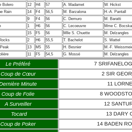
 Bolero
12
H4
57
A. Madamet
W. Hickst
he Rain
14
F4
56,5
M. Barzalona
H.-A. Pantall
9
F4
56
C. Demuro
M. Baratti
n
1
H6
56
C. Lecoeuvre
Mme C. Bocska
15
F5
56
Mlle S. Chuette
M. Delzangles
Rocks
2
H6
55,5
T. Bachelot
S. Wattel
 Peak
13
M5
55
H. Besnier
M.-F. Weissmei
lière
11
F5
54,5
G. Mossé
M. Delzangles
7 SRIFANELO
Le Préféré
2 SIR GEO
Coup de Cœur
11 LORN
Dernière Minute
8 WOODST
Coup de Folie
12 SANTUR
A Surveiller
13 DARY 
Tocard
14 BADEN R
Coup de Poker