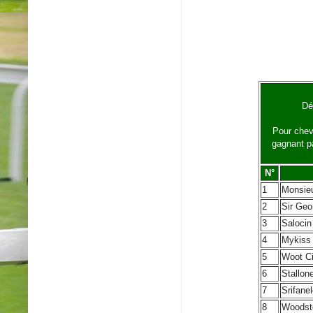
Dé
Pour cheva
gagnant p
N°
1
Monsie
2
Sir Geo
3
Salocin
4
Mykiss
5
Woot Ci
6
Stallon
7
Srifane
8
Woodst