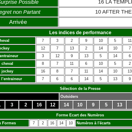
16 LA TEMPL
urprise Possible
10 AFTER THE
egret non Partant
Arrivée
Les indices de performance
heval
7
3
2
9
10
5
11
ockey
12
7
13
2
14
10
7
’entraineur
3
12
9
13
5
14
6
 cheval
8
7
11
6
10
5
2
 jockey
16
8
7
11
14
10
13
 l’entraineur
7
6
6
14
5
13
9
Sélection de la Presse
Outsiders
1
3
2
16
12
14
10
9
5
13
Forme Ecart des Numèros
n Formes
7
2
16
14
10
Numéros à l'écarts