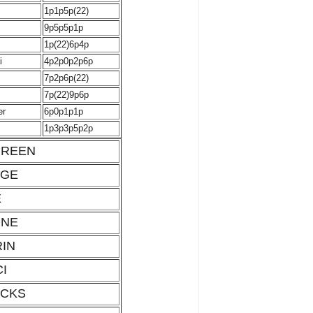
1p1p5p(22)
9p5p5p1p
1p(22)6p4p
i
4p2p0p2p6p
7p2p6p(22)
7p(22)9p6p
er
6p0p1p1p
1p3p3p5p2p
GREEN
RGE
E
ONE
IN
CI
OCKS