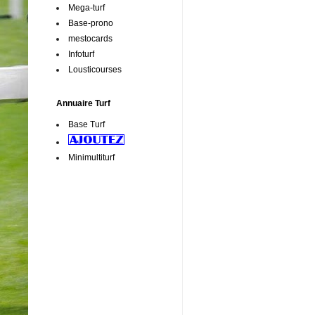
Mega-turf
Base-prono
mestocards
Infoturf
Lousticourses
Annuaire Turf
Base Turf
Minimultiturf