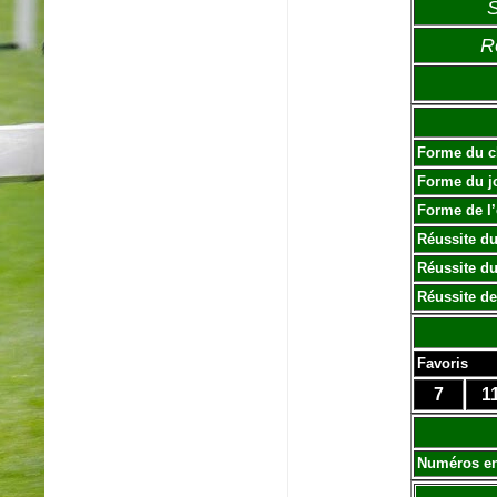
S
R
Forme du c
Forme du j
Forme de l
Réussite du
Réussite du
Réussite de
Favoris
7
1
Numéros e