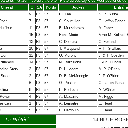
 partants - Gazon - corde : à droite - Piste du Jockey-Club Pour pouliches de 
Cheval
C
SA
Poids
Jockey
Entraîn
9
F3
57
Cl. Lee
K. R. Burke
Rose
7
F3
57
C. Soumillon
C. Laffon-Parias
du Jour
11
F3
57
B. Murzabayev
A. Fabre
15
F3
57
Benj. Marie
Mme M. Bollack-
13
F3
57
C. Demuro
C. Ferland
a
10
F3
57
T. Marquand
F.-H. Graffard
 Lion
12
F3
57
O. Murphy
J. & T. Gosden
Princess
14
F3
57
M. Barzalona
J.-Ph. Dubois
nding Story
3
F3
57
R.-L. Moore
A. P. O'Brien
 Street
2
F3
57
D. B. McMonagle
J. P. O'Brien
6
F3
57
O. Peslier
C. Laffon-Parias
elina
8
F3
57
E. Pedroza
A. Wöhler
Power
4
F3
57
A. Madamet
M. Figge
se Cen
1
F3
57
A. Lemaitre
C. Head
l
5
F3
57
E. Hardouin
C. Head
14 BLUE ROS
Le Préféré