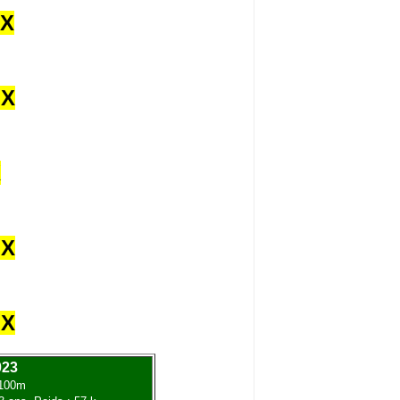
UX
UX
X
UX
UX
023
2100m