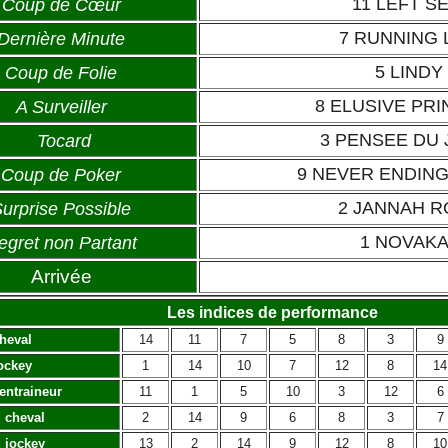
11 LEFT S
Coup de Cœur
7 RUNNING 
Dernière Minute
5 LINDY
Coup de Folie
8 ELUSIVE PR
A Surveiller
3 PENSEE DU
Tocard
9 NEVER ENDIN
Coup de Poker
2 JANNAH R
urprise Possible
1 NOVAKA
egret non Partant
Arrivée
Les indices de performance
heval
14
11
7
5
8
3
9
ockey
1
14
10
7
12
8
14
’entraineur
11
1
5
10
3
12
6
 cheval
2
14
9
6
8
3
7
 jockey
13
2
14
9
12
8
10