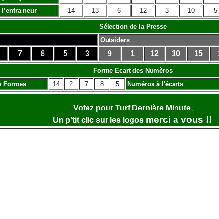
 l’entraineur
14
13
6
12
3
10
5
Sélection de la Presse
Outsiders
7
8
5
3
9
1
12
10
15
Forme Ecart des Numèros
n Formes
14
2
7
8
5
Numéros à l'écarts
Votez pour Turf Dernière Minute,
merci a vous !!
Un p’tit clic sur les logos