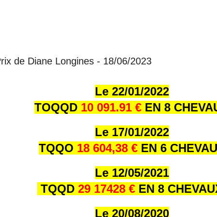
 Prix de Diane Longines - 18/06/2023
Le 22/01/202
2
TOQQD
10 091.91 €
EN 8 CHEVA
Le 17/01/202
2
TQQO
18 604,38 €
EN 6 CHEVA
Le 12/05/2021
TQQD
29 17428 €
EN 8 CHEVA
Le 20/08/2020