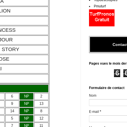
Topdescouples
EA
Pmuturf
LION
INCESS
 JOUR
Contac
G STORY
OSE
Pages vues le mois der
I
6
Formulaire de contact
Nom
6
NP
2
9
NP
13
14
NP
8
E-mail
*
5
NP
12
7
NP
11