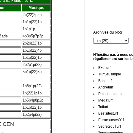
3 ans. Poids : 57 k.
eur
Musique
2p(22)2p2p
1p1p(22)1p
1p1p1p
Archives du blog
Badel
4p3p5p7p3p
2p2p(22)1p
1p1p(22)4p
N'hésitez pas à nous so
1p1p(22)1p
régulièrement sur les 
2p2p1p(22)
Exelturf
5p1p(22)3p
TurfJeusimple
Baseturf
1p8p1p(22)
Andreturf
1p(22)1p1p
Pmuchampion
1p5p4p8p2p
Megaturf
Tofturf
1p1p(22)1p
Bestsitesturf
1p2p4p(22)
Eurocourses011
E CEN
SecretsduTurf