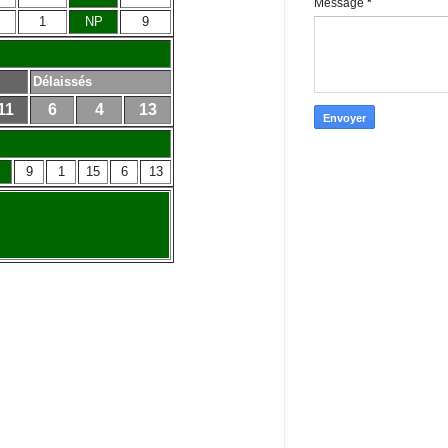
Message
*
1
NP
9
Délaissés
11
6
4
13
9
1
15
6
13