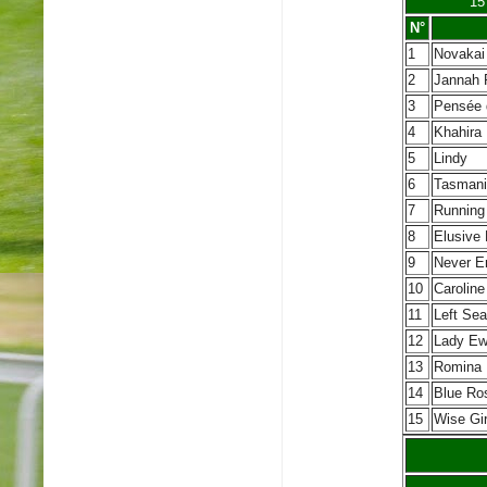
15
N°
1
Novakai
2
Jannah 
3
Pensée 
4
Khahira
5
Lindy
6
Tasmani
7
Running
8
Elusive 
9
Never E
10
Caroline
11
Left Sea
12
Lady Ew
13
Romina 
14
Blue Ro
15
Wise Gir