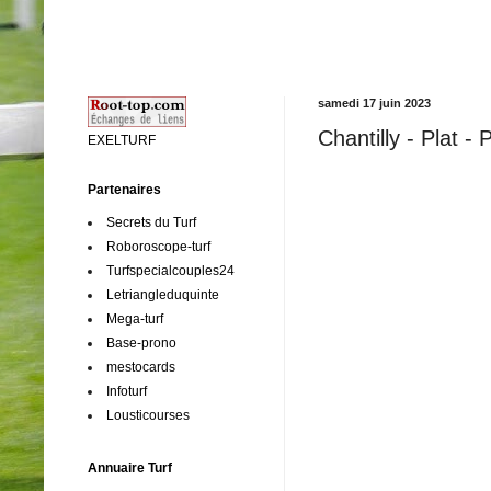
samedi 17 juin 2023
Chantilly - Plat -
EXELTURF
Partenaires
Secrets du Turf
Roboroscope-turf
Turfspecialcouples24
Letriangleduquinte
Mega-turf
Base-prono
mestocards
Infoturf
Lousticourses
Annuaire Turf