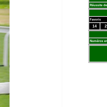
Réussite de
Favoris
14
2
Numéros e