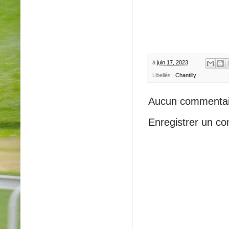
à
juin 17, 2023
Libellés :
Chantilly
Aucun commentai
Enregistrer un c