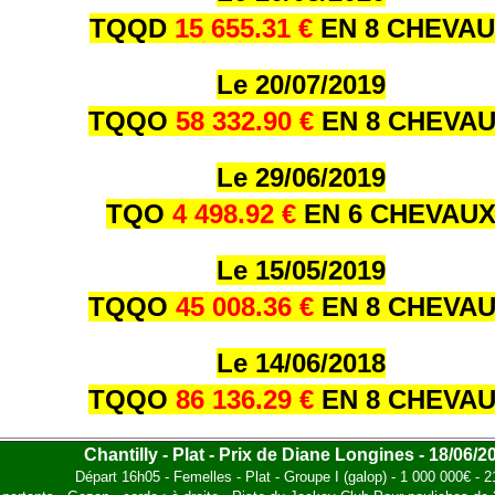
TQQD
15 655.31 €
EN 8 CHEVA
Le 20/07/2019
TQQO
58 332.90 €
EN 8 CHEVA
Le 29/06/2019
TQO
4 498.92 €
EN 6 CHEVAU
Le 15/05/2019
TQQO
45 008.36 €
EN 8 CHEVA
Le 14/06/2018
TQQO
86 136.29 €
EN 8 CHEVA
Chantilly - Plat - Prix de Diane Longines - 18/06/2
Départ 16h05 - Femelles - Plat - Groupe I (galop) - 1 000 000€ - 