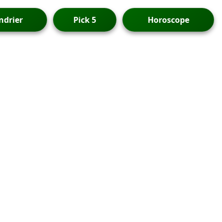
ndrier
Pick 5
Horoscope