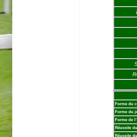
S
R
Forme du c
Forme du j
Forme de l
Réussite du
Réussite du