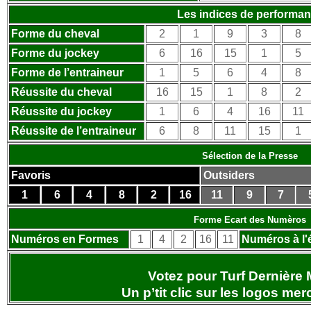
Les indices de performa
Forme du cheval
2
1
9
3
8
Forme du jockey
6
16
15
1
5
Forme de l’entraineur
1
5
6
4
8
Réussite du cheval
16
15
1
8
2
Réussite du jockey
1
6
4
16
11
Réussite de l’entraineur
6
8
11
15
1
Sélection de la Presse
Favoris
Outsiders
1
6
4
8
2
16
11
9
7
Forme Ecart des Numèros
Numéros en Formes
1
4
2
16
11
Numéros à l'
Votez pour Turf Dernière 
Un p’tit clic sur les logos
merc