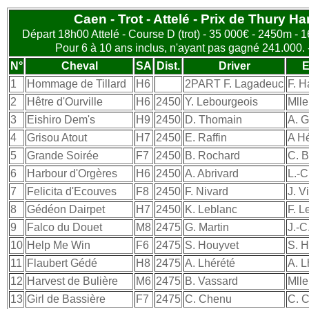
Caen - Trot - Attelé - Prix de Thury Ha
Départ 18h00 Attelé - Course D (trot) - 35 000€ - 2450m - 16
Pour 6 à 10 ans inclus, n'ayant pas gagné 241.000. 
N°
Cheval
SA
Dist.
Driver
E
1
Hommage de Tillard
H6
2PART F. Lagadeuc
F. H
2
Hêtre d'Ourville
H6
2450
Y. Lebourgeois
Mlle
3
Eishiro Dem's
H9
2450
D. Thomain
A. G
4
Grisou Atout
H7
2450
E. Raffin
A H
5
Grande Soirée
F7
2450
B. Rochard
C. B
6
Harbour d'Orgères
H6
2450
A. Abrivard
L.-C
7
Felicita d'Ecouves
F8
2450
F. Nivard
J. Vi
8
Gédéon Dairpet
H7
2450
K. Leblanc
F. L
9
Falco du Douet
M8
2475
G. Martin
J.-C
10
Help Me Win
F6
2475
S. Houyvet
S. 
11
Flaubert Gédé
H8
2475
A. Lhérété
A. L
12
Harvest de Bulière
M6
2475
B. Vassard
Mlle
13
Girl de Bassière
F7
2475
C. Chenu
C. 