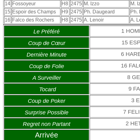
14
Fossoyeur
H8
2475
M. Izzo
M. I
15
Espoir des Champs
H9
2475
Ph. Daugeard
Ph.
16
Falco des Rochers
H8
2475
A. Lenoir
A. L
1 HOM
Le Préféré
15 ES
Coup de Cœur
6 HAR
Dernière Minute
16 FA
Coup de Folie
8 G
A Surveiller
9 F
Tocard
3 
Coup de Poker
7 FEL
Surprise Possible
2 HE
Regret non Partant
Arrivée