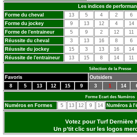
Les indices de performa
Forme du cheval
13
5
4
2
6
Forme du jockey
9
13
12
4
14
Forme de l’entraineur
5
9
2
12
11
Réussite du cheval
3
13
16
8
6
Réussite du jockey
15
3
13
16
14
Réussite de l’entraineur
13
15
8
14
11
Sélection de la Presse
Favoris
Outsiders
8
5
13
12
15
9
3
1
14
Forme Ecart des Numèros
Numéros en Formes
5
13
12
9
14
Numéros à l'
Votez pour Turf Dernière 
Un p’tit clic sur les logos
merc