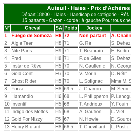
Auteuil - Haies - Prix d'Achères
Départ 18h00 - Haies - Handicap de catégorie - Réf.
15 partants - Gazon - corde : à gauche Pour tous ch
N°
Cheval
SA
Poids
Jockey
1
Fuego de Somoza
H8
72
Non-partant
A. Chaill
2
Aigle Teen
H8
71
G. Ré
S. Dehez
3
Nile Paris
H9
71
T. Beaurain
E. Bertin
4
Fred
H8
71
F. de Giles
S. Dehez
5
Instar de Rêve
H5
70
N. Gauffenic
N. George
6
Gold Cent
F6
70
V. Morin
D. Rétif
7
Ghost Rider
H5
70
L. Solignac
Mme M. S
8
Forza
H8
69,5
J. Charron
M. Seror
9
Hamandio
H6
68
L. Philipperon
P. Lenog
10
Inventif
H5
68
T. Andrieux
Y. Fouin
11
Indigo des Mottes
H5
68
A. Gautron
L. Viel
12
Gold For Nizzy
F5
67
N. Howie
D. Sourd
13
Henry Brulard
H8
66,5
T. Chevillard
L. Postic