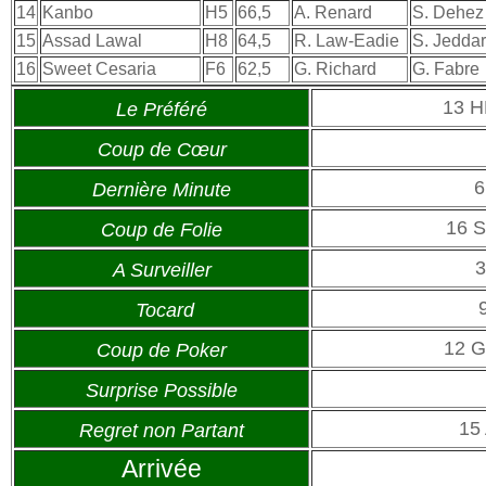
14
Kanbo
H5
66,5
A. Renard
S. Dehez
15
Assad Lawal
H8
64,5
R. Law-Eadie
S. Jeddar
16
Sweet Cesaria
F6
62,5
G. Richard
G. Fabre
13 
Le Préféré
Coup de Cœur
6
Dernière Minute
16 
Coup de Folie
3
A Surveiller
Tocard
12 G
Coup de Poker
Surprise Possible
15
Regret non Partant
Arrivée