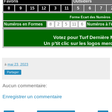
Favoris
Outsiders
8
9
15
12
3
11
5
6
7
Forme Ecart des Numèros
Numéros en Formes
8
2
5
11
6
Numéros à l'
Votez pour Turf Dernière 
Un p’tit clic sur les logos
merc
à
mai 23, 2023
Partager
Aucun commentaire:
Enregistrer un commentaire