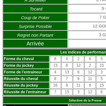
A Surveiller
5
Tocard
7 
Coup de Poker
12 GO
Surprise Possible
3 
Regret non Partant
Arrivée
Les indices de performa
Forme du cheval
8
4
2
6
5
Forme du jockey
13
8
12
2
15
Forme de l’entraineur
4
13
6
12
3
Réussite du cheval
8
7
9
11
5
Réussite du jockey
16
9
11
8
15
Réussite de l’entraineur
7
15
3
12
6
Sélection de la Presse