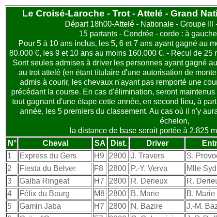
Le Croisé-Laroche - Trot - Attelé - Grand Nat
Départ 18h00-Attelé - Nationale - Groupe III 
15 partants - Cendrée - corde : à gauche
Pour 5 à 10 ans inclus, les 5, 6 et 7 ans ayant gagné au 
80.000 €, les 9 et 10 ans au moins 160.000 €. - Recul de 25
Sont seules admises à driver les personnes ayant gagné au 
au trot attelé (en étant titulaire d'une autorisation de monte
admis à courir, les chevaux n'ayant pas remporté une cou
précédant la course. En cas d'élimination, seront maintenus p
tout gagnant d'une étape cette année, en second lieu, à par
année, les 5 premiers du classement. Au cas où il n'y aur
échelon,
la distance de base serait portée à 2.825 mè
N°
Cheval
SA
Dist.
Driver
Ent
1
Express du Gers
H9
2800
J. Travers
S. Provo
2
Fiesta du Belver
F8
2800
P.-Y. Verva
Mlle Syd
3
Galba Ringeat
H7
2800
R. Derieux
R. Derie
4
Félix du Bourg
M8
2800
B. Marie
B. Marie
5
Gamin Jaba
H7
2800
N. Bazire
J.-M. Baz