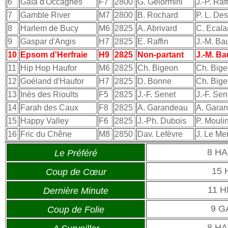
6
Gaïa d'Occagnes
F7
2800
G. Gelormini
J.-P. Ra
7
Gamble River
M7
2800
B. Rochard
P. L. De
8
Harlem de Bucy
M6
2825
A. Abrivard
C. Ecala
9
Gaspar d'Angis
H7
2825
E. Raffin
J.-M. Ba
10
Epsom d'Herfraie
H9
2825
Non-partant
J.-M. B
11
Hip Hop Haufor
M6
2825
Ch. Bigeon
Ch. Big
12
Goéland d'Haufor
H7
2825
D. Bonne
Ch. Big
13
Inès des Rioults
F5
2825
J.-F. Senet
J.-F. Sen
14
Farah des Caux
F8
2825
A. Garandeau
A. Gara
15
Happy Valley
F6
2825
J.-Ph. Dubois
P. Mouli
16
Fric du Chêne
M8
2850
Dav. Lefèvre
J. Le Me
8 H
Le Préféré
15
Coup de Cœur
11 
Dernière Minute
9 G
Coup de Folie
8 H