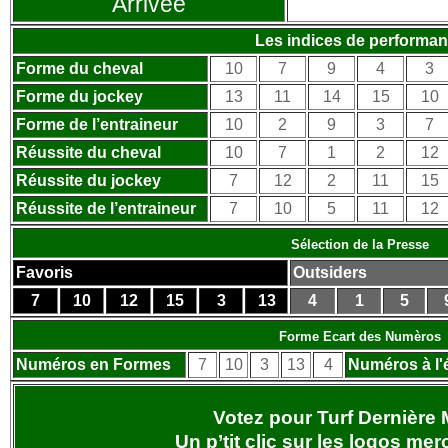
Arrivée
Les indices de performa
Forme du cheval
10
7
9
4
3
Forme du jockey
13
11
14
15
10
Forme de l’entraineur
10
2
9
3
7
Réussite du cheval
10
7
1
2
12
Réussite du jockey
7
12
2
11
15
Réussite de l’entraineur
7
10
5
11
12
Sélection de la Presse
Favoris
Outsiders
7
10
12
15
3
13
4
1
5
Forme Ecart des Numèros
Numéros en Formes
7
10
3
13
4
Numéros à l'
Votez pour Turf Dernière 
Un p’tit clic sur les logos
merc