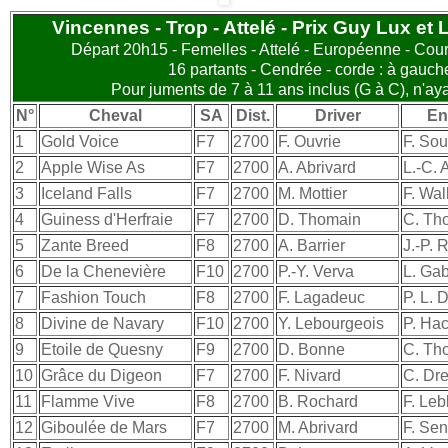
Vincennes - Trop - Attelé - Prix Guy Lux et 
Départ 20h15 - Femelles - Attelé - Européenne - Cour
16 partants - Cendrée - corde : à gauch
Pour juments de 7 à 11 ans inclus (G à C), n'a
N°
Cheval
SA
Dist.
Driver
En
1
Gold Voice
F7
2700
F. Ouvrie
F. Sou
2
Apple Wise As
F7
2700
A. Abrivard
L.-C. 
3
Iceland Falls
F7
2700
M. Mottier
F. Wal
4
Guiness d'Herfraie
F7
2700
D. Thomain
C. Th
5
Zante Breed
F8
2700
A. Barrier
J.-P. 
6
De la Chenevière
F10
2700
P.-Y. Verva
L. Gab
7
Fashion Touch
F8
2700
F. Lagadeuc
P. L. 
8
Divine de Navary
F10
2700
Y. Lebourgeois
P. Ha
9
Etoile de Quesny
F9
2700
D. Bonne
C. Th
10
Grâce du Digeon
F7
2700
F. Nivard
C. Dr
11
Flamme Vive
F8
2700
B. Rochard
F. Leb
12
Giboulée de Mars
F7
2700
M. Abrivard
F. Sen