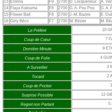
13
Erolina
F9
2700
D. Locqueneux
A. Va
14
Flaya Kalouma
F8
2700
G. A. Pou Pou
G. A.
15
Flower Ball
F8
2700
J.-M. Bazire
E. Du
16
Girly Béco
F7
2700
M. Bézier
M. Béz
10 G
Le Préféré
7 
Coup de Cœur
9 E
Dernière Minute
4 GU
Coup de Folie
3 
A Surveiller
2 
Tocard
Coup de Pocker
12 G
Surprise Possible
5
Regret non Partant