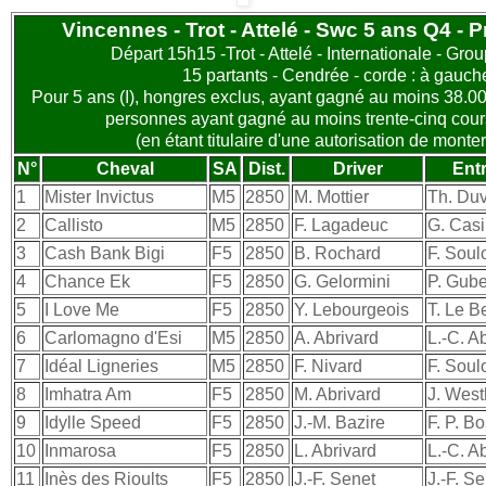
Vincennes - Trot - Attelé - Swc 5 ans Q4 - P
Départ 15h15 -Trot - Attelé - Internationale - Gro
15 partants - Cendrée - corde : à gauch
Pour 5 ans (I), hongres exclus, ayant gagné au moins 38.00
personnes ayant gagné au moins trente-cinq course
(en étant titulaire d'une autorisation de monter 
N°
Cheval
SA
Dist.
Driver
Ent
1
Mister Invictus
M5
2850
M. Mottier
Th. Duv
2
Callisto
M5
2850
F. Lagadeuc
G. Casi
3
Cash Bank Bigi
F5
2850
B. Rochard
F. Soul
4
Chance Ek
F5
2850
G. Gelormini
P. Gubel
5
I Love Me
F5
2850
Y. Lebourgeois
T. Le Be
6
Carlomagno d'Esi
M5
2850
A. Abrivard
L.-C. A
7
Idéal Ligneries
M5
2850
F. Nivard
F. Soul
8
Imhatra Am
F5
2850
M. Abrivard
J. Wes
9
Idylle Speed
F5
2850
J.-M. Bazire
F. P. B
10
Inmarosa
F5
2850
L. Abrivard
L.-C. A
11
Inès des Rioults
F5
2850
J.-F. Senet
J.-F. S