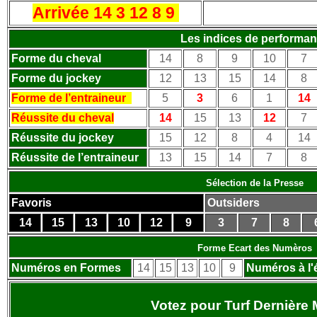
Arrivée 14 3 12 8 9
Les indices de performa
Forme du cheval
14
8
9
10
7
Forme du jockey
12
13
15
14
8
Forme de l’entraineur
5
3
6
1
14
Réussite du cheval
14
15
13
12
7
Réussite du jockey
15
12
8
4
14
Réussite de l’entraineur
13
15
14
7
8
Sélection de la Presse
Favoris
Outsiders
14
15
13
10
12
9
3
7
8
Forme Ecart des Numèros
Numéros en Formes
14
15
13
10
9
Numéros à l'
Votez pour Turf Dernière 