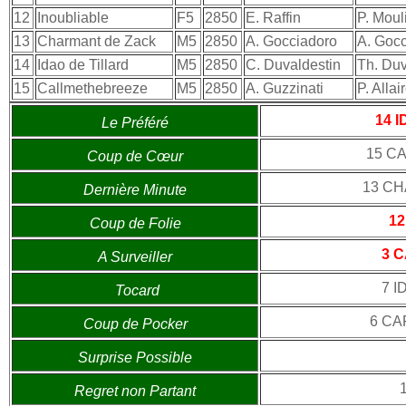
12
Inoubliable
F5
2850
E. Raffin
P. Moul
13
Charmant de Zack
M5
2850
A. Gocciadoro
A. Goc
14
Idao de Tillard
M5
2850
C. Duvaldestin
Th. Duv
15
Callmethebreeze
M5
2850
A. Guzzinati
P. Allai
14 
Le Préféré
15 C
Coup de Cœur
13 C
Dernière Minute
1
Coup de Folie
3 
A Surveiller
7 I
Tocard
6 CA
Coup de Pocker
Surprise Possible
Regret non Partant