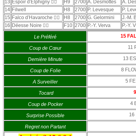
13
Espoir d'Elphigny

H9
2700
A. Desmottes
A. De
14
Filwell
H8
2700
P. Levesque
P. Le
15
Falco d'Havaroche

H8
2700
G. Gelormini
J.-M. 
16
Déesse Noire

F10
2700
P.-Y. Verva
P.-Y. 
15 FA
Le Préféré
11
Coup de Cœur
13 E
Dernière Minute
8 FL
Coup de Folie
5 F
A Surveiller
Tocard
4
Coup de Pocker
16
Surprise Possible
Regret non Partant