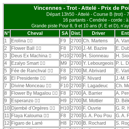
Vincennes - Trot - Attelé - Prix de Po
Départ 13h50 - Attelé - Course B (trot) -
16 partants - Cendrée - corde : 
Grande piste Pour 8, 9 et 10 ans (F, E et D), n'
N°
Cheval
SA
Dist.
Driver
Ent
1
Erolina

F9
2700
Ch. Martens
A. Va
2
Flower Ball

F8
2700
J.-M. Bazire
E. Du
3
Deus Ex Machina

H10
2700
H. Sionneau
H. Si
4
Ezalyo Smart

M9
2700
Y. Lebourgeois
P. L. 
5
Fée de Ranchval

F8
2700
M. Abrivard
E. Var
6
El Presidente

H9
2700
F. Nivard
J.-M.
7
Divine Monceau

F10
2700
F. Lagadeuc
Ch. Mo
8
Flower By Magalou

F8
2700
A. Barrier
A. Per
9
Esperanzo

H9
2700
M. Mottier
D. Bék
10
Djembé d'Orgères

H10
2700
F. Ouvrie
G. R. 
11
Flaya Kalouma

F8
2700
G. A. Pou Pou
G. A.
12
Figaro de Larré
H8
2700
B. Rochard
S. Ro