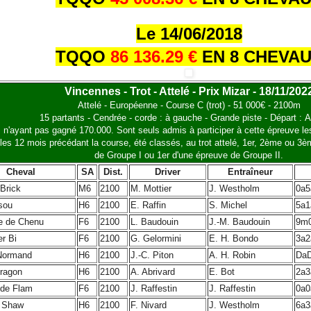
Le 14/06/2018
TQQO
86 136.29 €
EN 8 CHEVA
Vincennes - Trot - Attelé - Prix Mizar - 18/11/202
Attelé - Européenne - Course C (trot) - 51 000€ - 2100m
15 partants - Cendrée - corde : à gauche - Grande piste - Départ : A
 n'ayant pas gagné 170.000. Sont seuls admis à participer à cette épreuve l
les 12 mois précédant la course, été classés, au trot attelé, 1er, 2ème ou 3
de Groupe I ou 1er d'une épreuve de Groupe II.
Cheval
SA
Dist.
Driver
Entraîneur
Brick
M6
2100
M. Mottier
J. Westholm
0a5
sou
H6
2100
E. Raffin
S. Michel
5a1
e de Chenu
F6
2100
L. Baudouin
J.-M. Baudouin
9m
r Bi
F6
2100
G. Gelormini
E. H. Bondo
3a2
Normand
H6
2100
J.-C. Piton
A. H. Robin
Da
ragon
H6
2100
A. Abrivard
E. Bot
2a3
 de Flam
F6
2100
J. Raffestin
J. Raffestin
0a0
 Shaw
H6
2100
F. Nivard
J. Westholm
6a3