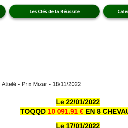
Les Clés de la Réussite
Cale
 Attelé - Prix Mizar - 18/11/2022
Le 22/01/202
2
TOQQD
10 091.91 €
EN 8 CHEVA
Le 17/01/202
2