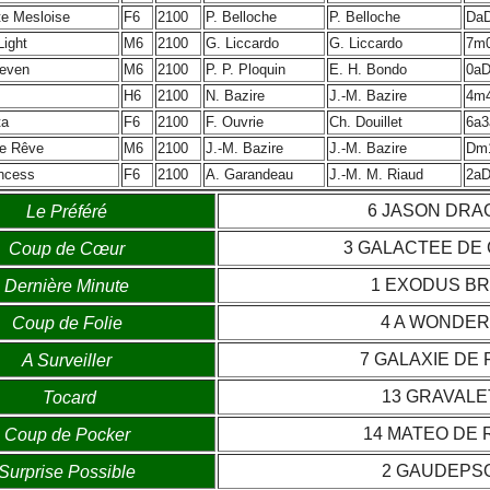
e Mesloise
F6
2100
P. Belloche
P. Belloche
Da
Light
M6
2100
G. Liccardo
G. Liccardo
7m
even
M6
2100
P. P. Ploquin
E. H. Bondo
0aD
H6
2100
N. Bazire
J.-M. Bazire
4m
ta
F6
2100
F. Ouvrie
Ch. Douillet
6a3
e Rêve
M6
2100
J.-M. Bazire
J.-M. Bazire
Dm
ncess
F6
2100
A. Garandeau
J.-M. M. Riaud
2aD
6 JASON DR
Le Préféré
3 GALACTEE DE
Coup de Cœur
1 EXODUS B
Dernière Minute
4 A WONDER
Coup de Folie
7 GALAXIE DE
A Surveiller
13 GRAVAL
Tocard
14 MATEO DE
Coup de Pocker
2 GAUDEPS
Surprise Possible