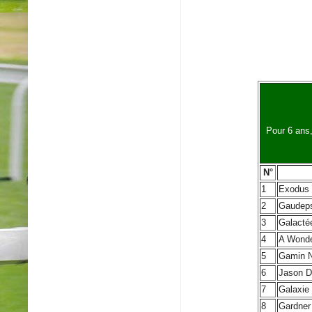
Pour 6 ans,
N°
1
Exodus 
2
Gaudep
3
Galacté
4
A Wonde
5
Gamin 
6
Jason D
7
Galaxie
8
Gardner