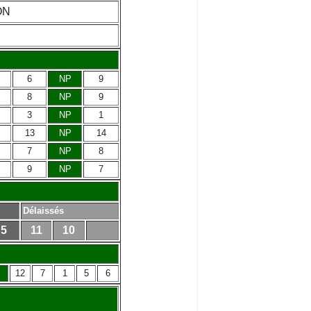
ON
6
NP
9
8
NP
9
3
NP
1
13
NP
14
7
NP
8
9
NP
7
Délaissés
5
11
10
12
7
1
5
6