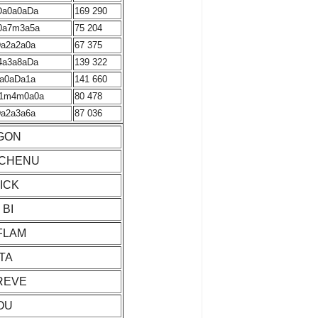
Da0a0aDa
169 290
0a7m3a5a
75 204
a2a2a0a
67 375
4a3a8aDa
139 322
a0aDa1a
141 660
1m4m0a0a
80 478
a2a3a6a
87 036
AGON
 CHENU
RICK
 BI
 FLAM
ETA
 REVE
OU