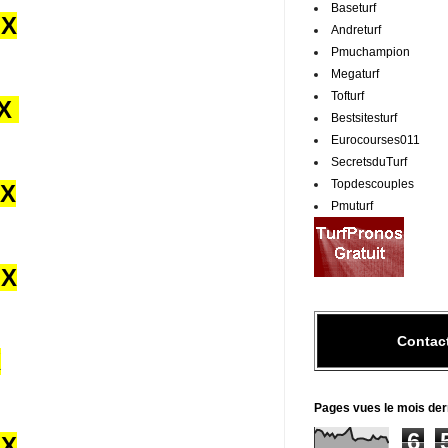
Baseturf
UX
Andreturf
Pmuchampion
Megaturf
Tofturf
UX
Bestsitesturf
Eurocourses011
SecretsduTurf
Topdescouples
UX
Pmuturf
UX
Contac
X
Pages vues le mois der
6
UX