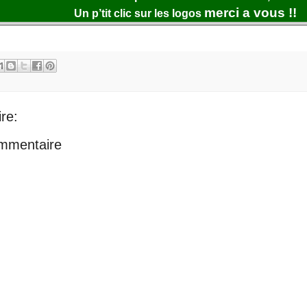
merci a vous !!
Un p’tit clic sur les logos
re:
ommentaire