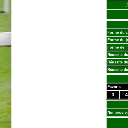
Forme du c
Forme du j
Forme de l
Réussite du
Réussite du
Réussite de
Favoris
3
4
Numéros e