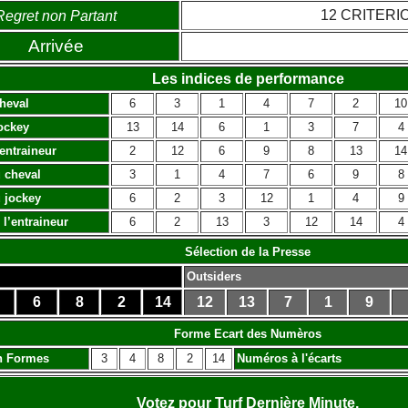
12 CRITERI
Regret non Partant
Arrivée
Les indices de performance
heval
6
3
1
4
7
2
10
ockey
13
14
6
1
3
7
4
’entraineur
2
12
6
9
8
13
14
 cheval
3
1
4
7
6
9
8
 jockey
6
2
3
12
1
4
9
 l’entraineur
6
2
13
3
12
14
4
Sélection de la Presse
Outsiders
6
8
2
14
12
13
7
1
9
Forme Ecart des Numèros
n Formes
3
4
8
2
14
Numéros à l'écarts
Votez pour Turf Dernière Minute,