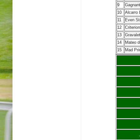
9
Gagnant
10
Alcarro 
11
Even St
12
Criterion
13
Gravale
14
Mateo d
15
Mad Pri