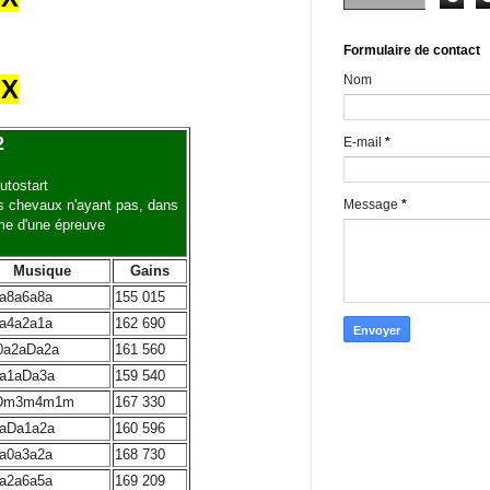
Formulaire de contact
Nom
UX
E-mail
*
2
utostart
Message
*
es chevaux n'ayant pas, dans
ème d'une épreuve
Musique
Gains
a8a6a8a
155 015
a4a2a1a
162 690
0a2aDa2a
161 560
a1aDa3a
159 540
Dm3m4m1m
167 330
aDa1a2a
160 596
a0a3a2a
168 730
a2a6a5a
169 209