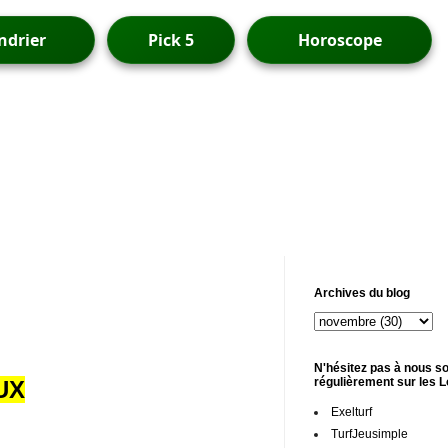
ndrier
Pick 5
Horoscope
Archives du blog
N'hésitez pas à nous so
régulièrement sur les 
UX
Exelturf
TurfJeusimple