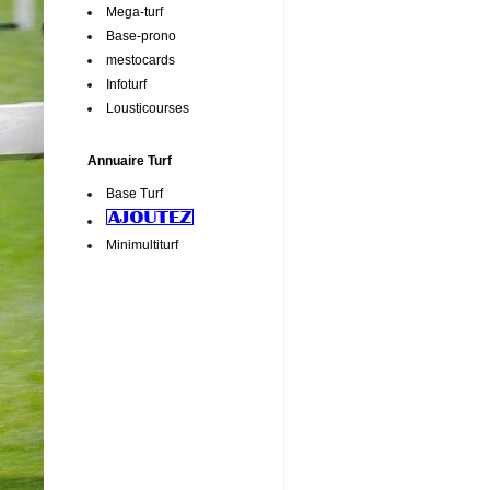
Mega-turf
Base-prono
mestocards
Infoturf
Lousticourses
Annuaire Turf
Base Turf
Minimultiturf