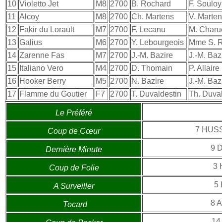
10
Violetto Jet
M8
2700
B. Rochard
F. Souloy
11
Alcoy
M8
2700
Ch. Martens
V. Marte
12
Fakir du Lorault
M7
2700
F. Lecanu
M. Charu
13
Galius
M6
2700
Y. Lebourgeois
Mme S. 
14
Zarenne Fas
M7
2700
J.-M. Bazire
J.-M. Baz
15
Italiano Vero
M4
2700
D. Thomain
P. Allaire
16
Hooker Berry
M5
2700
N. Bazire
J.-M. Baz
17
Flamme du Goutier
F7
2700
T. Duvaldestin
Th. Duva
Le Préféré
7 HUS
Coup de Cœur
9 
Dernière Minute
3 
Coup de Folie
5
A Surveiller
8 
Tocard
14