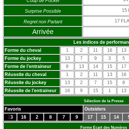
Coup de Pocker
15
Surprise Possible
17 FL
Regret non Partant
Arrivée
Les indices de performa
Forme du cheval
1
2
11
16
13
Forme du jockey
13
7
9
3
5
Forme de l’entraineur
8
13
14
15
17
Réussite du cheval
1
2
11
13
16
Réussite du jockey
13
2
7
15
8
Réussite de l’entraineur
16
9
15
1
13
Sélection de la Presse
Favoris
Outsiders
1
3
16
2
8
7
9
17
15
14
Forme Ecart des Numèros