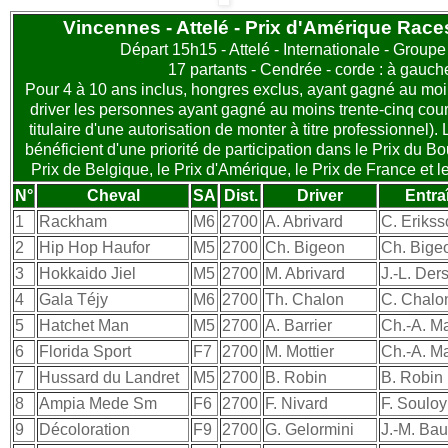
Vincennes - Attelé - Prix d'Amérique Races
Départ 15h15 - Attelé - Internationale - Groupe
17 partants - Cendrée - corde : à gauch
Pour 4 à 10 ans inclus, hongres exclus, ayant gagné au mo
driver les personnes ayant gagné au moins trente-cinq course
titulaire d'une autorisation de monter à titre professionnel)
bénéficient d'une priorité de participation dans le Prix du B
Prix de Belgique, le Prix d'Amérique, le Prix de France et l
N°
Cheval
SA
Dist.
Driver
Entra
1
Rackham
M6
2700
A. Abrivard
C. Eriks
2
Hip Hop Haufor
M5
2700
Ch. Bigeon
Ch. Bige
3
Hokkaido Jiel
M5
2700
M. Abrivard
J.-L. Ders
4
Gala Téjy
M6
2700
Th. Chalon
C. Chalo
5
Hatchet Man
M5
2700
A. Barrier
Ch.-A. M
6
Florida Sport
F7
2700
M. Mottier
Ch.-A. M
7
Hussard du Landret
M5
2700
B. Robin
B. Robin
8
Ampia Mede Sm
F6
2700
F. Nivard
F. Souloy
9
Décoloration
F9
2700
G. Gelormini
J.-M. Ba