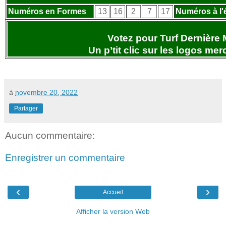
Numéros en Formes
13
16
2
7
17
Numéros à l'
Votez pour Turf Dernière 
Un p’tit clic sur les logos
merc
à
novembre 20, 2022
Partager
Aucun commentaire:
Enregistrer un commentaire
‹
›
Accueil
Afficher la version Web