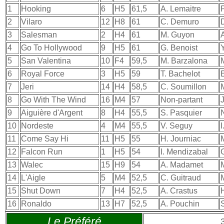
1
Hooking
6
H5
61,5
A. Lemaitre
2
Vilaro
12
H8
61
C. Demuro
3
Salesman
2
H4
61
M. Guyon
4
Go To Hollywood
9
H5
61
G. Benoist
5
San Valentina
10
F4
59,5
M. Barzalona
6
Royal Force
3
H5
59
T. Bachelot
7
Jeri
14
H4
58,5
C. Soumillon
8
Go With The Wind
16
M4
57
Non-partant
J
9
Aiguière d'Argent
8
H4
55,5
S. Pasquier
10
Nordeste
4
M4
55,5
V. Seguy
I
11
Come Say Hi
11
H5
55
H. Journiac
12
Falcon Run
1
H5
54
I. Mendizabal
13
Walec
15
H9
54
A. Madamet
14
L'Aigle
5
M4
52,5
C. Guitraud
15
Shut Down
7
H4
52,5
A. Crastus
16
Ronaldo
13
H7
52,5
A. Pouchin
Le Préféré