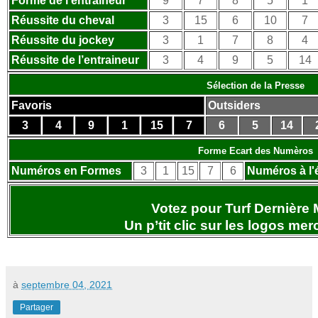
Forme de l’entraineur
9
7
8
5
1
Réussite du cheval
3
15
6
10
7
Réussite du jockey
3
1
7
8
4
Réussite de l’entraineur
3
4
9
5
14
Sélection de la Presse
Favoris
Outsiders
3
4
9
1
15
7
6
5
14
Forme Ecart des Numèros
Numéros en Formes
3
1
15
7
6
Numéros à l'
Votez pour Turf Dernière 
Un p’tit clic sur les logos
merc
à
septembre 04, 2021
Partager