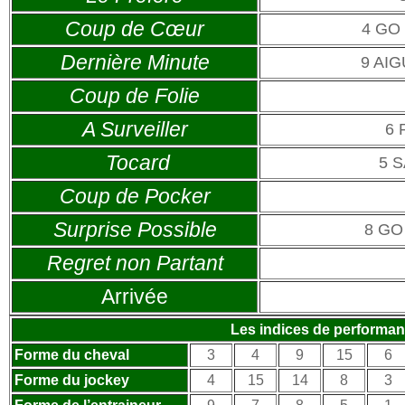
Coup de Cœur
4 GO
Dernière Minute
9 AI
Coup de Folie
A Surveiller
6 
Tocard
5 
Coup de Pocker
Surprise Possible
8 GO
Regret non Partant
Arrivée
Les indices de performa
Forme du cheval
3
4
9
15
6
Forme du jockey
4
15
14
8
3