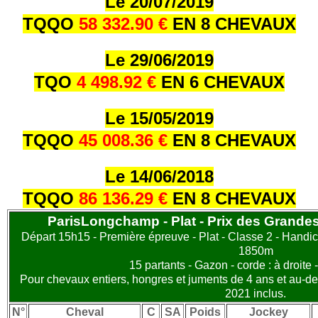
Le 20/07/2019
TQQO
58 332.90 €
EN 8 CHEVAUX
Le 29/06/2019
TQO
4 498.92 €
EN 6 CHEVAUX
Le 15/05/2019
TQQO
45 008.36 €
EN 8 CHEVAUX
Le 14/06/2018
TQQO
86 136.29 €
EN 8 CHEVAUX
ParisLongchamp - Plat - Prix des Grandes
Départ 15h15 - Première épreuve - Plat - Classe 2 - Handica
1850m
15 partants - Gazon - corde : à droite 
Pour chevaux entiers, hongres et juments de 4 ans et au-de
2021 inclus.
N°
Cheval
C
SA
Poids
Jockey