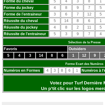
Forme du cheval
5
4
3
8
1
Forme du jockey
4
8
9
7
5
Forme de l’entraineur
3
6
7
12
5
Réussite du cheval
5
14
8
6
1
Réussite du jockey
4
8
2
11
5
Réussite de l’entraineur
5
3
9
7
4
Sélection de la Presse
Favoris
Outsiders
5
4
3
14
8
6
1
12
9
Forme Ecart des Numèros
Numéros en Formes
4
3
8
6
1
Numéros à l'
Votez pour Turf Dernière 
Un p’tit clic sur les logos
merc