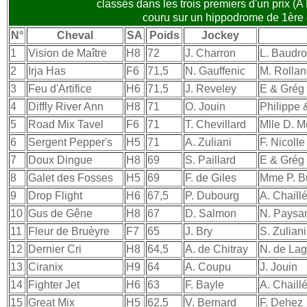
classés dans les trois premiers d'un prix (
couru sur un hippodrome de 1ère 
N°
Cheval
SA
Poids
Jockey
1
Vision de Maître
H8
72
J. Charron
L. Baudr
2
Irja Has
F6
71,5
N. Gauffenic
M. Rolla
3
Feu d'Artifice
H6
71,5
J. Reveley
E & Grég
4
Diffly River Ann
H8
71
O. Jouin
Philippe 
5
Road Mix Tavel
F6
71
T. Chevillard
Mlle D. M
6
Sergent Pepper's
H5
71
A. Zuliani
F. Nicolle
7
Doux Dingue
H8
69
S. Paillard
E & Grég
8
Galet des Fosses
H5
69
F. de Giles
Mme P. Bu
9
Drop Flight
H6
67,5
P. Dubourg
A. Chaill
10
Gus de Gêne
H8
67
D. Salmon
N. Paysa
11
Fleur de Bruèyre
F7
65
J. Bry
S. Zuliani
12
Dernier Cri
H8
64,5
A. de Chitray
N. de La
13
Ciranix
H9
64
A. Coupu
J. Jouin
14
Fighter Jet
H6
63
F. Bayle
A. Chaill
15
Great Mix
H5
62,5
V. Bernard
F. Dehez