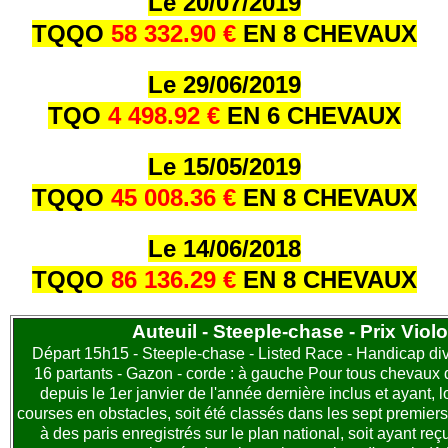
Le 20/07/2019
TQQO
58 332.90 €
EN 8 CHEVAUX
Le 29/06/2019
TQO
4 498.92 €
EN 6 CHEVAUX
Le 15/05/2019
TQQO
45 008.36 €
EN 8 CHEVAUX
Le 14/06/2018
TQQO
86 136.29 €
EN 8 CHEVAUX
Auteuil - Steeple-chase - Prix Violo
Départ 15h15 - Steeple-chase - Listed Race - Handicap div
16 partants - Gazon - corde : à gauche Pour tous chevaux 
depuis le 1er janvier de l'année dernière inclus et ayant, l
courses en obstacles, soit été classés dans les sept premier
à des paris enregistrés sur le plan national, soit ayant reç