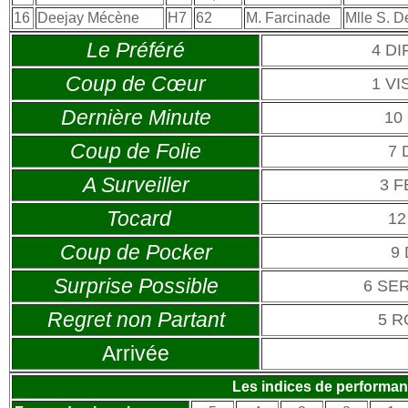
16
Deejay Mécène
H7
62
M. Farcinade
Mlle S. D
Le Préféré
4 DI
Coup de Cœur
1 VI
Dernière Minute
10
Coup de Folie
7 
A Surveiller
3 F
Tocard
12
Coup de Pocker
9
Surprise Possible
6 SE
Regret non Partant
5 R
Arrivée
Les indices de performa