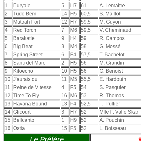
1
Euryale
5
H7
61
A. Lemaitre
2
Tudo Bem
14
H5
60,5
S. Maillot
3
Muttrah Fort
12
H7
59,5
M. Guyon
4
Red Torch
7
M6
59,5
V. Cheminaud
5
Barakatle
9
H4
59
R. Campos
6
Big Beat
8
M4
58
G. Mossé
7
Spring Street
6
F4
57,5
T. Bachelot
8
Santi del Mare
2
H5
56
M. Grandin
9
Kiloecho
10
H5
56
G. Benoist
10
J'aurais du
11
M5
55,5
E. Hardouin
11
Reine de Vitesse
4
F5
54
S. Pasquier
12
Time To Fly
16
M6
53
R. Thomas
13
Havana Bound
13
F4
52,5
T. Trullier
14
Glicourt
3
H7
52
Mlle F. Valle Skar
15
Bellcanto
1
H9
52
A. Pouchin
16
Ostia
15
F5
52
L. Boisseau
Le Préféré