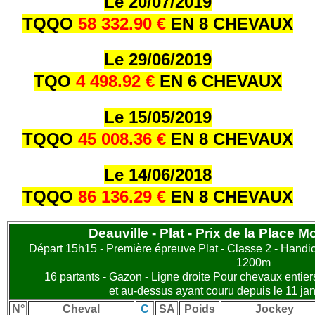
Le 20/07/2019
TQQO
58 332.90 €
EN 8 CHEVAUX
Le 29/06/2019
TQO
4 498.92 €
EN 6 CHEVAUX
Le 15/05/2019
TQQO
45 008.36 €
EN 8 CHEVAUX
Le 14/06/2018
TQQO
86 136.29 €
EN 8 CHEVAUX
Deauville - Plat - Prix de la Place M
Départ 15h15 - Première épreuve Plat - Classe 2 - Handica
1200m
16 partants - Gazon - Ligne droite Pour chevaux entier
et au-dessus ayant couru depuis le 11 jan
N°
Cheval
C
SA
Poids
Jockey