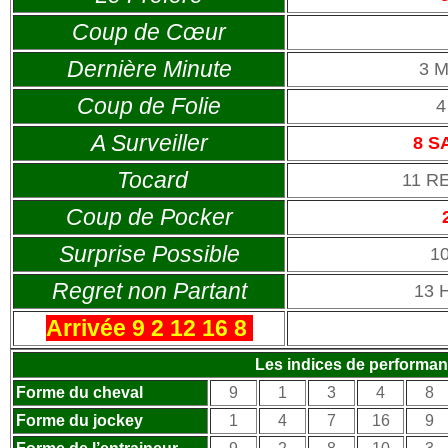
Coup de Cœur
Dernière Minute
3 
Coup de Folie
4
A Surveiller
8 S
Tocard
11 R
Coup de Pocker
Surprise Possible
1
Regret non Partant
13 
Arrivée 9 2 12 16 8
Les indices de performa
Forme du cheval
9
1
3
4
8
Forme du jockey
1
4
7
16
9