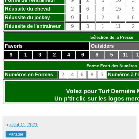
Forme de l’entraineur
9
2
8
10
3
Réussite du cheval
2
6
3
15
9
Réussite du jockey
9
1
2
4
6
Réussite de l’entraineur
9
3
1
11
2
Sélection de la Presse
Favoris
Outsiders
9
1
3
2
4
6
8
5
11
1
Forme Ecart des Numèros
Numéros en Formes
2
4
6
8
5
Numéros à l'
Votez pour Turf Dernière 
Un p’tit clic sur les logos
merc
à
juillet 11, 2021
Partager