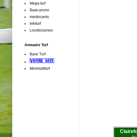
Mega-turf
Base-prono
mestocards
Infoturf
Lousticourses
Annuaire Turf
Base Turf
Minimultiturf
Clairef