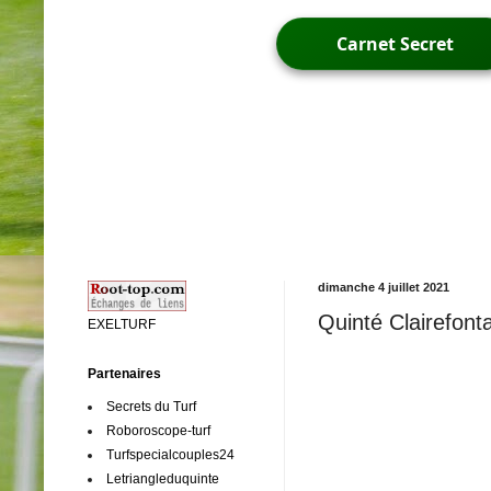
Carnet Secret
dimanche 4 juillet 2021
Quinté Clairefont
EXELTURF
Partenaires
Secrets du Turf
Roboroscope-turf
Turfspecialcouples24
Letriangleduquinte