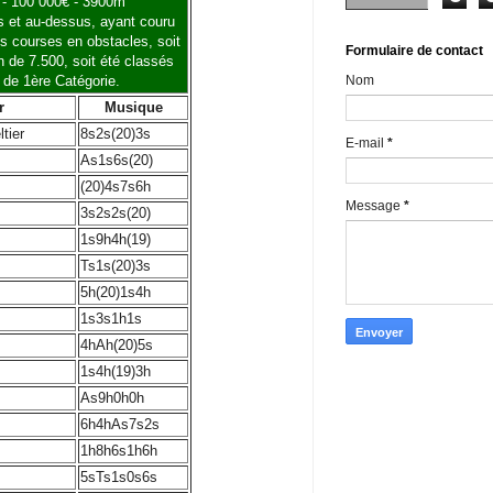
1 - 100 000€ - 3900m
ns et au-dessus, ayant couru
res courses en obstacles, soit
Formulaire de contact
 de 7.500, soit été classés
Nom
 de 1ère Catégorie.
r
Musique
tier
8s2s(20)3s
E-mail
*
As1s6s(20)
(20)4s7s6h
Message
*
3s2s2s(20)
1s9h4h(19)
Ts1s(20)3s
5h(20)1s4h
1s3s1h1s
4hAh(20)5s
1s4h(19)3h
As9h0h0h
6h4hAs7s2s
1h8h6s1h6h
5sTs1s0s6s