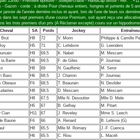
part 13h50 - Première épreuve - Steeple-chase - Handicap divisé - Réf. : +1
s - Gazon - corde : à droite Pour chevaux entiers, hongres et juments de 5 a
r janvier de l'année dernière inclus et ayant, lors de l'une de leurs six derniè
s dans les sept premiers d'une course Premium, soit ayant reçu une allocation
ns les trois premiers d'un prix (A Réclamer excepté) couru sur un hippodrome
Cheval
SA
Poids
Jockey
Entraîneu
 Brut
H8
72
V. Morin
Philippe & Camille Pel
Boy
H5
71
C. Lefebvre
G. Leenders
oursain
H9
69,5
K. Nabet
M. Mescam
 la Barre
H6
69,5
F. de Giles
P. Journiac
to
H8
69
N. Gauffenic
M. Seror
n Basc
H6
68,5
J. Charron
P. Journiac
s Obeaux
F6
68,5
T. Beaurain
N. Devilder
udairies
H8
68,5
D. Mescam
M. Mescam
H8
67,5
Mlle N. Desoutter
Mlle D. Mele
H5
67
B. Gelhay
M. Pitart
 Cian
H11
67
J. Reveley
Mme S. Leech
de Baune
F6
66
A. Renard
B. Lefèvre (G)
aul
H8
65,5
Mlle M. Romary
J.-F. Cuenca
H6
65,5
C. Riou
L. Maceli