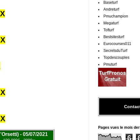
Baseturf
Andreturf
UX
Pmuchampion
Megaturf
Tofturf
Bestsitesturf
UX
Eurocourses011
SecretsduTurf
Topdescouples
X
Pmuturf
UX
Contac
UX
Pages vues le mois der
Orsetti) - 05/07/2021
6