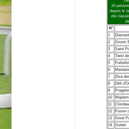
Dé
16 partant
depuis le 1e
été classé
da
N°
1
Diamant
2
Groom 
3
Saint P
4
Twist de
5
Futbolis
6
Mandari
7
Diva de
8
Défi d'O
9
Pragelor
10
Wajdam
11
Clondaw
12
Fusion 
13
Great P
14
Gudari