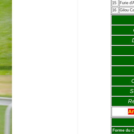
15
Furie d'
16
Gilou Ca
S
Re
Ar
Forme du c