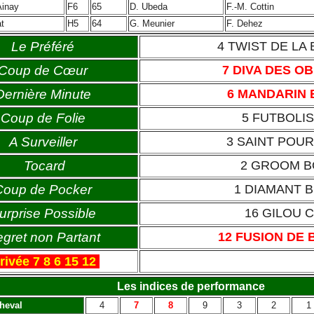
Ainay
F6
65
D. Ubeda
F.-M. Cottin
t
H5
64
G. Meunier
F. Dehez
Le Préféré
4 TWIST DE LA
Coup de Cœur
7 DIVA DES O
Dernière Minute
6 MANDARIN
Coup de Folie
5 FUTBOLI
A Surveiller
3 SAINT POU
Tocard
2 GROOM 
Coup de Pocker
1 DIAMANT 
urprise Possible
16 GILOU 
gret non Partant
12 FUSION DE
rivée 7 8 6 15 12
Les indices de performance
heval
4
7
8
9
3
2
1