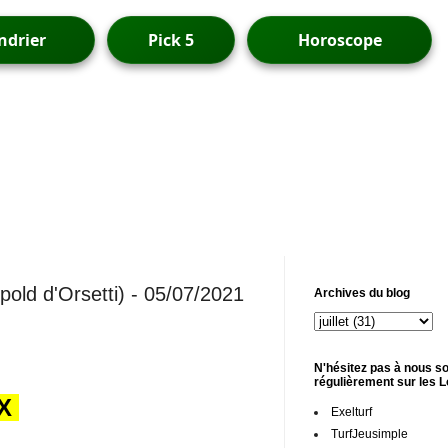
ndrier
Pick 5
Horoscope
pold d'Orsetti) - 05/07/2021
Archives du blog
N'hésitez pas à nous so
régulièrement sur les 
UX
Exelturf
TurfJeusimple