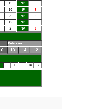
13
NP
8
16
NP
7
3
NP
8
12
NP
3
2
NP
6
Délaissés
10
13
14
12
2
11
16
10
3