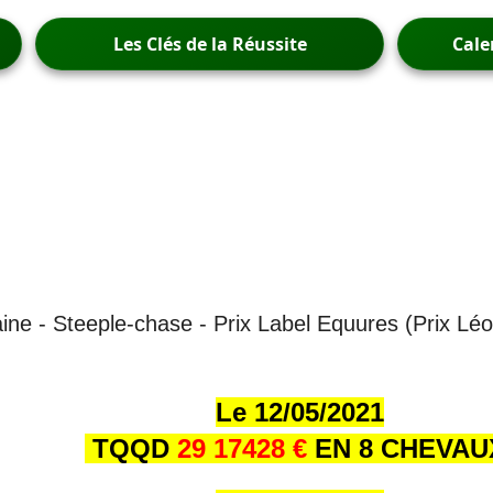
Les Clés de la Réussite
Cale
aine - Steeple-chase - Prix Label Equures (Prix Léo
Le 12/05/2021
TQQD
29 17428 €
EN 8 CHEVA