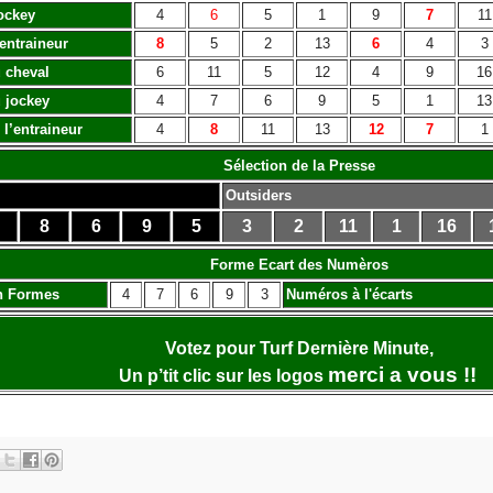
ockey
4
6
5
1
9
7
11
’entraineur
8
5
2
13
6
4
3
 cheval
6
11
5
12
4
9
16
 jockey
4
7
6
9
5
1
13
 l’entraineur
4
8
11
13
12
7
1
Sélection de la Presse
Outsiders
8
6
9
5
3
2
11
1
16
Forme Ecart des Numèros
n Formes
4
7
6
9
3
Numéros à l'écarts
Votez pour Turf Dernière Minute,
merci a vous !!
Un p’tit clic sur les logos