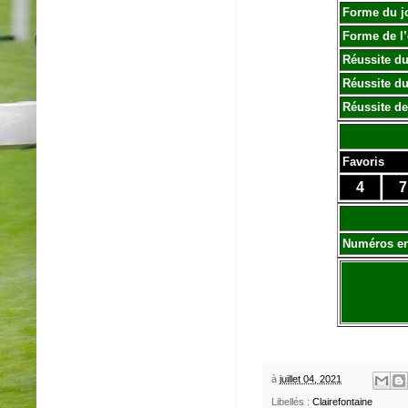
Forme du j
Forme de l
Réussite du
Réussite du
Réussite de
Favoris
4
7
Numéros e
à
juillet 04, 2021
Libellés :
Clairefontaine