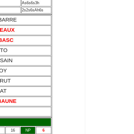
As6s6s3h
2s2s6sAh6s
 BARRE
BEAUX
 BASC
STO
RSAIN
BOY
BRUT
CAT
 BAUNE
16
NP
6