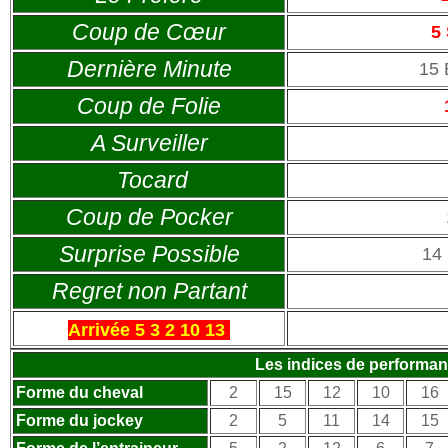
Coup de Cœur
5
Dernière Minute
15
Coup de Folie
A Surveiller
Tocard
Coup de Pocker
Surprise Possible
14
Regret non Partant
Arrivée 5 3 2 10 13
Les indices de performa
Forme du cheval
2
15
12
10
16
Forme du jockey
2
5
11
14
15