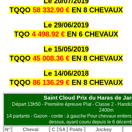
Le 20/07/2019
TQQO
58 332.90 €
EN 8 CHEVAUX
Le 29/06/2019
TQO
4 498.92 €
EN 6 CHEVAUX
Le 15/05/2019
TQQO
45 008.36 €
EN 8 CHEVAUX
Le 14/06/2018
TQQO
86 136.29 €
EN 8 CHEVAUX
Saint Cloud Prix du Haras de Ja
Départ 13h50 - Première épreuve Plat - Classe 2 - Handica
2400m
14 partants - Gazon - corde : à gauche Pour chevaux entiers
dessus, ayant couru depuis le 6 décemb
N°
Cheval
C
SA
Poids
Jockey