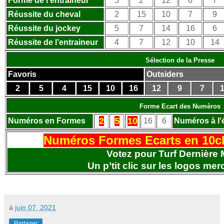
Forme de l’entraineur
5
2
12
6
7
Réussite du cheval
2
15
10
7
9
Réussite du jockey
5
7
14
16
6
Réussite de l’entraineur
4
7
12
10
14
Sélection de la Presse
Favoris
Outsiders
2
5
4
15
10
16
12
9
7
1
Forme Ecart des Numèros
2
5
10
Numéros en Formes
16
6
Numéros à l'
Numéros Formes Ecarts en 10c
Votez pour Turf Dernière 
Un p’tit clic sur les logos
merc
à
juin 07, 2021
Partager