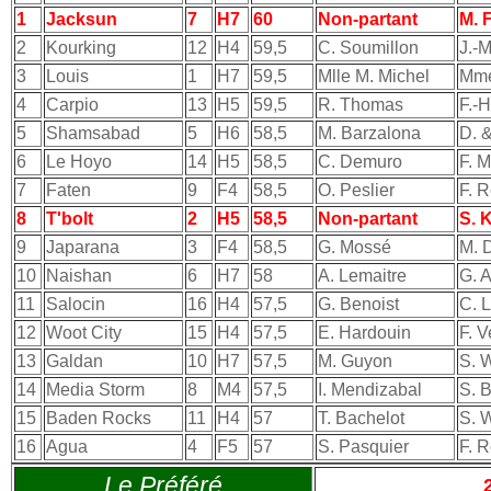
1
Jacksun
7
H7
60
Non-partant
M. 
2
Kourking
12
H4
59,5
C. Soumillon
J.-
3
Louis
1
H7
59,5
Mlle M. Michel
Mme
4
Carpio
13
H5
59,5
R. Thomas
F.-H
5
Shamsabad
5
H6
58,5
M. Barzalona
D. 
6
Le Hoyo
14
H5
58,5
C. Demuro
F. 
7
Faten
9
F4
58,5
O. Peslier
F. 
8
T'bolt
2
H5
58,5
Non-partant
S. 
9
Japarana
3
F4
58,5
G. Mossé
M. 
10
Naishan
6
H7
58
A. Lemaitre
G. A
11
Salocin
16
H4
57,5
G. Benoist
C. 
12
Woot City
15
H4
57,5
E. Hardouin
F. 
13
Galdan
10
H7
57,5
M. Guyon
S. W
14
Media Storm
8
M4
57,5
I. Mendizabal
S. B
15
Baden Rocks
11
H4
57
T. Bachelot
S. W
16
Agua
4
F5
57
S. Pasquier
F. 
Le Préféré