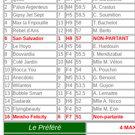
2
Palus Argenteus
16
M4
59,5
A. Crastus
3
Gipsy Jet Sept
7
H5
59,5
C. Soumillon
4
Max la Fripouille
13
H9
58
T. Bachelot
5
Rebel d'Ans
12
H6
57
M. Berto
6
San Salvador
1
H8
57
NON-PARTANT
7
Le Hoyo
14
H5
56
E. Hardouin
8
Bouvardia
15
F4
55,5
I. Mendizabal
9
Coté Jardin
10
M4
55
Mlle M. Vélon
10
Rocca You
8
F4
54
A. Pouchin
11
Anecdotic
9
M5
53,5
G. Benoist
12
Wilantos
2
H4
53,5
M. Guyon
13
Bubble Smart
11
F4
52,5
A. Lemaitre
14
Sadarak
3
H6
52
Mlle A. Nicco
15
Flyingbeauty
4
F4
52
Mlle M. Eon
16
Meisho Felicity
6
F7
51
Non-partante
Le Préféré
4 MA