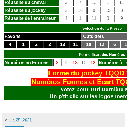
Réussite du cheval
3
7
13
1
11
Réussite du jockey
2
10
8
15
3
Réussite de l’entraineur
4
1
11
8
9
Sélection de la Presse
Favoris
Outsiders
4
1
2
3
13
11
10
12
6
1
Forme Ecart des Numèros
Numéros en Formes
2
3
13
10
12
Numéros à l'
Forme du jockey TQQD 
Numéros Formes et Ecart TQ
Votez pour Turf Dernière 
Un p’tit clic sur les logos
merc
à
juin 25, 2021