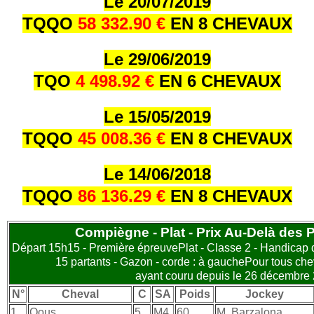
Le 20/07/2019
TQQO
58 332.90 €
EN 8 CHEVAUX
Le 29/06/2019
TQO
4 498.92 €
EN 6 CHEVAUX
Le 15/05/2019
TQQO
45 008.36 €
EN 8 CHEVAUX
Le 14/06/2018
TQQO
86 136.29 €
EN 8 CHEVAUX
Compiègne - Plat - Prix Au-Delà des P
Départ 15h15 - Première épreuvePlat - Classe 2 - Handicap d
15 partants - Gazon - corde : à gauchePour tous ch
ayant couru depuis le 26 décembre 
N°
Cheval
C
SA
Poids
Jockey
1
Qous
5
M4
60
M. Barzalona