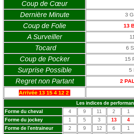
Coup de Cœur
Dernière Minute
3 G
Coup de Folie
13 
A Surveiller
1
Tocard
6 
Coup de Pocker
15
Surprise Possible
5
Regret non Partant
2 PA
Arrivée 13 15 4 12 2
Les indices de performa
Forme du cheval
4
9
11
2
1
Forme du jockey
1
5
3
13
4
Forme de l’entraineur
2
9
12
6
1