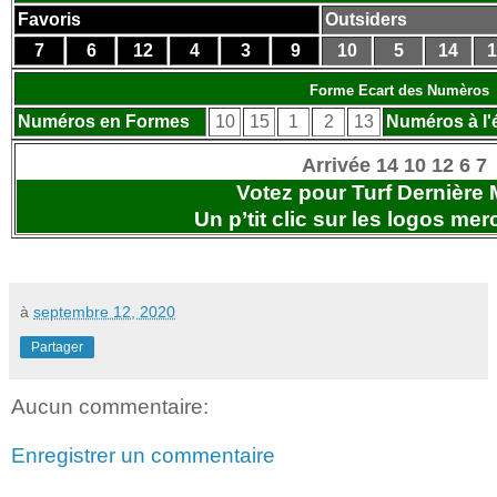
Favoris
Outsiders
7
6
12
4
3
9
10
5
14
1
Forme Ecart des Numèros
Numéros en Formes
10
15
1
2
13
Numéros à l'
Arrivée 14 10 12 6 
Votez pour Turf Dernière 
Un p’tit clic sur les logos
merc
à
septembre 12, 2020
Partager
Aucun commentaire:
Enregistrer un commentaire