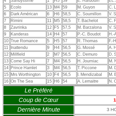
4
Sandyssime
1
H5
59
E. Hardouin
Ec. 
5
Ecolo
13
M4
59
M. Guyon
C. 
6
Dark Américan
6
H6
58,5
C. Soumillon
V. S
7
Rimini
11
M5
58,5
T. Bachelot
C. 
8
Zavrinka
12
F5
57,5
M. Barzalona
V. S
9
Kanderas
14
H4
57
P.-C. Boudot
H.-A
10
True Romance
5
H5
57
R. Thomas
F.-H
11
Inattendu
9
H4
56,5
G. Mossé
A. 
12
Millfield
2
M7
56,5
C. Demuro
D. 
13
Come Say Hi
7
M4
56,5
H. Journiac
M. 
14
Prince Hamlet
3
M4
56,5
T. Piccone
M. 
15
Mrs Worthington
10
F4
56,5
I. Mendizabal
M. B
16
On The Sea
15
H6
54
A. Lemaitre
N. 
Le Préféré
Coup de Cœur
1
Dernière Minute
3 H