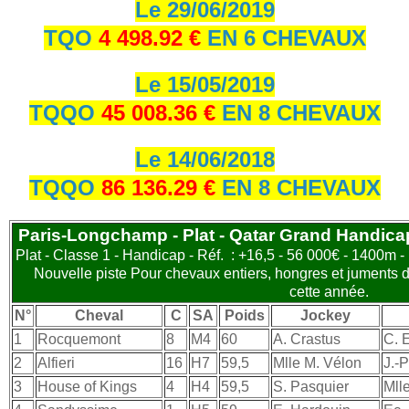
Le 29/06/2019
TQO
4 498.92 €
EN 6 CHEVAUX
Le 15/05/2019
TQQO
45 008.36 €
EN 8 CHEVAUX
Le 14/06/2018
TQQO
86 136.29 €
EN 8 CHEVAUX
Paris-Longchamp - Plat - Qatar Grand Handicap
Plat - Classe 1 - Handicap - Réf. : +16,5 - 56 000€ - 1400m - 
Nouvelle piste Pour chevaux entiers, hongres et juments d
cette année.
N°
Cheval
C
SA
Poids
Jockey
1
Rocquemont
8
M4
60
A. Crastus
C. 
2
Alfieri
16
H7
59,5
Mlle M. Vélon
J.-P
3
House of Kings
4
H4
59,5
S. Pasquier
Mll