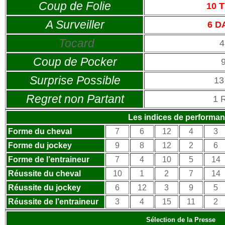
Coup de Folie
10 
A Surveiller
6 D
Tocard
4
Coup de Pocker
Surprise Possible
13
Regret non Partant
1 
Les indices de performa
Forme du cheval
7
6
12
4
3
Forme du jockey
9
8
12
2
6
Forme de l’entraineur
7
4
10
5
14
Réussite du cheval
10
1
2
7
14
Réussite du jockey
6
12
3
9
5
Réussite de l’entraineur
3
4
15
11
2
Sélection de la Presse