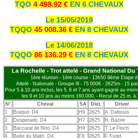
TQO
4 498.92 €
EN 6 CHEVAUX
Le 15/05/2019
TQQO
45 008.36 €
EN 8 CHEVAUX
Le 14/06/2018
TQQO
86 136.29 €
EN 8 CHEVAUX
La Rochelle - Trot attelé - Grand National Du T
1ère réunion - 1ère course - 13h50 9ème Etape d
Attelé - Nationale - Groupe III - 75 000€ - 2625m - 15 pa
Pour 5 à 10 ans inclus, les 5, 6 et 7 ans ayant gagné au moi
les 9 et 10 ans au moins 160.000. - Recul de 25 m. à
N°
Cheval
SA
Dist.
Driver
1
Braquo
D4
H9
2625
A. Dabouis
2
Desperado
D4
H7
2625
N. Bazire
3
Baccarat de Niro
D4
H9
2625
T. Le Floch
4
Belle du Matin
D4
F9
2625
F. Furet