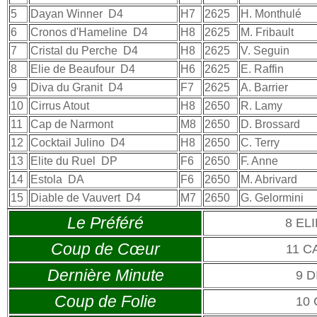
5
Dayan Winner
D4
H7
2625
H. Monthulé
6
Cronos d'Hameline
D4
H8
2625
M. Fribault
7
Cristal du Perche
D4
H8
2625
V. Seguin
8
Elie de Beaufour
D4
H6
2625
E. Raffin
9
Diva du Granit
D4
F7
2625
A. Barrier
10
Cirrus Atout
H8
2650
R. Lamy
11
Cap de Narmont
M8
2650
D. Brossard
12
Cocktail Julino
D4
H8
2650
C. Terry
13
Elite du Ruel
DP
F6
2650
F. Anne
14
Estola
DA
F6
2650
M. Abrivard
15
Diable de Vauvert
D4
M7
2650
G. Gelormini
Le Préféré
8 EL
Coup de Cœur
11 C
Dernière Minute
9 D
Coup de Folie
10