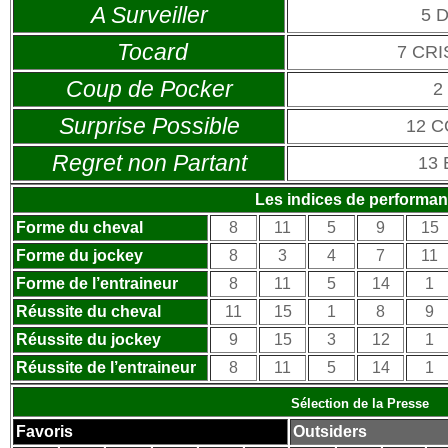
A Surveiller
5 
Tocard
7 CR
Coup de Pocker
2
Surprise Possible
12 C
Regret non Partant
13 
Les indices de performa
Forme du cheval
8
11
5
9
15
Forme du jockey
8
3
4
7
11
Forme de l’entraineur
8
11
5
14
1
Réussite du cheval
11
15
1
8
9
Réussite du jockey
9
15
3
12
1
Réussite de l’entraineur
8
11
5
14
1
Sélection de la Presse
Favoris
Outsiders