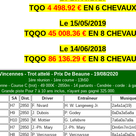
TQO
4 498.92 €
EN 6 CHEVAU
Le 15/05/2019
TQQO
45 008.36 €
EN 8 CHEVA
Le 14/06/2018
TQQO
86 136.29 €
EN 8 CHEVA
Vincennes - Trot attelé - Prix De Beaune - 19/08/2020
1ère réunion - 1ère course - 13h50
enne - Course C (trot) - 49 000€ - 2850m - 14 partants - Cendrée - corde : à g
Grande piste Pour 7 à 10 ans inclus, n'ayant pas gagné 325.000.
SA
Dist.
Driver
Entraîneur
Musiqu
H7
2850
F. Nivard
H. W. Langeweg Jr.
2a4a1a(19)
H9
2850
J. Dubois
P. Godey
0aDa3a5a8a
H10
2850
M. Mottier
G. Lefebvre
7a6a0a7a9a
H7
2850
J.-Ph. Mary
J.-Ph. Mary
Dm6m7m1m
H8
2850
P. Vercruysse
P. Vercruysse
8a1a1aDaDa