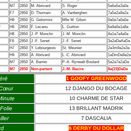
M7
2850
M. Abrivard
S. Roger
5a6a5a3a0a
F7
2850
D. Thomain
A. Vanberghen
7a5a2a9a2a
H8
2850
G. Gelormini
Mlle M. Gibon
0a0a7a0a0a
P
H8
2850
F. Lecanu
L. Guitton
6a9a0a1a8a
H8
2850
J.-P. Monclin
J.-M. Monclin
4a1a7a4a0a
F8
2850
J.-F. Senet
J.-F. Senet
3a2aDaAaDa
H7
2850
Y. Lebourgeois
St. Meunier
2a3m9a2a3a
H9
2850
A. Abrivard
L.-C. Abrivard
1aDmDa9a2a
M7
2850
A. Barrier
P.-A. Rynwalt-Boulard
5a2a7a2aDa
M7
2850
Non-partant
J.-M. Bazire
8a(19)DaDa
éré
1 GOOFY GREENWOOD
 Cœur
12 DJANGO DU BOCAGE
Minute
10 CHARME DE STAR
Folie
13 BRILLANT MADRIK
ller
7 DASCALIA
rd
6 DERBY DU DOLLAR