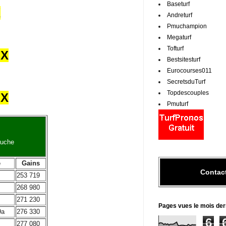
Baseturf
X
Andreturf
Pmuchampion
Megaturf
Tofturf
UX
Bestsitesturf
Eurocourses011
SecretsduTurf
Topdescouples
UX
Pmuturf
auche
e
Gains
Contac
253 719
268 980
271 230
Pages vues le mois der
9a
276 330
6
277 080