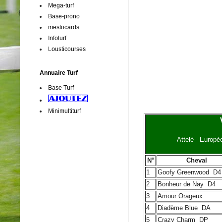
Mega-turf
Base-prono
mestocards
Infoturf
Lousticourses
Annuaire Turf
Base Turf
Minimultiturf
Attelé - Europé
N°
Cheval
1
Goofy Greenwood
D4
2
Bonheur de Nay
D4
3
Amour Orageux
4
Diadème Blue
DA
5
Crazy Charm
DP