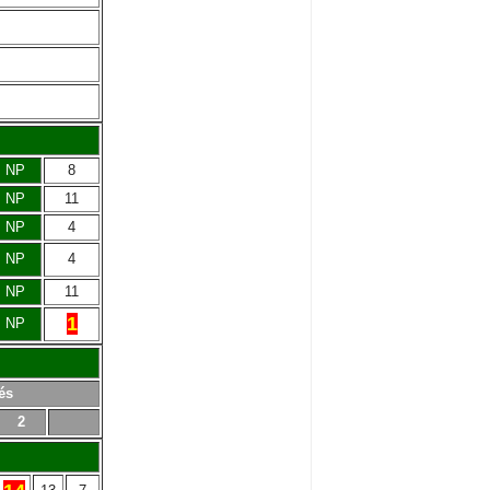
NP
8
NP
11
NP
4
NP
4
NP
11
1
NP
és
2