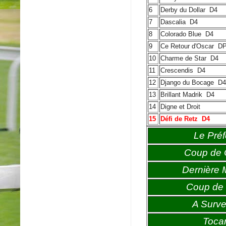
6
Derby du Dollar
D4
7
Dascalia
D4
8
Colorado Blue
D4
9
Ce Retour d'Oscar
D
10
Charme de Star
D4
11
Crescendis
D4
12
Django du Bocage
D4
13
Brillant Madrik
D4
14
Digne et Droit
15
Défi de Retz
D4
Le Préf
Coup de
Dernière 
Coup de 
A Survei
Toca