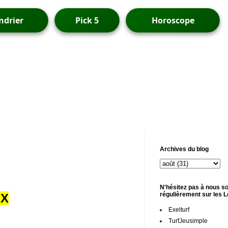
ndrier
Pick 5
Horoscope
Archives du blog
N'hésitez pas à nous so
régulièrement sur les 
UX
Exelturf
TurfJeusimple