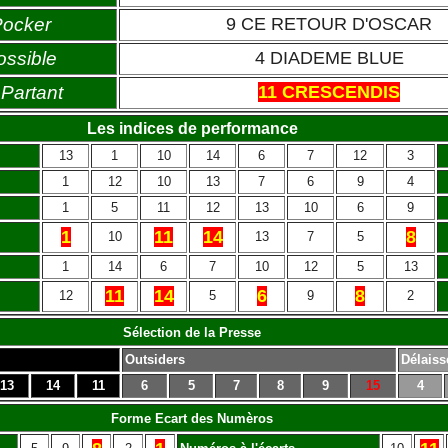
Pocker
9 CE RETOUR D'OSCAR
ossible
4 DIADEME BLUE
Partant
11 CRESCENDIS
Les indices de performance
13
1
10
14
6
7
12
3
1
12
10
13
7
6
9
4
1
5
11
12
13
10
6
9
1
11
14
8
10
13
7
5
1
14
6
7
10
12
5
13
11
14
6
8
12
5
9
2
Sélection de la Presse
Outsiders
Délaiss
13
14
11
6
5
7
8
9
15
4
Forme Ecart des Numèros