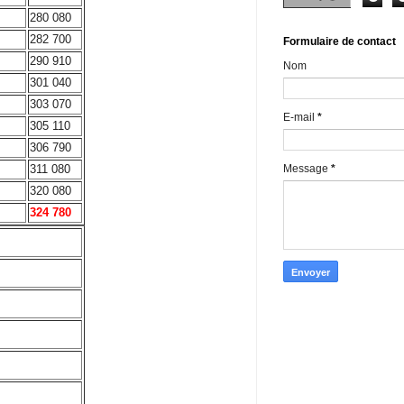
280 080
282 700
Formulaire de contact
290 910
Nom
301 040
303 070
E-mail
*
305 110
306 790
Message
*
311 080
320 080
324 780