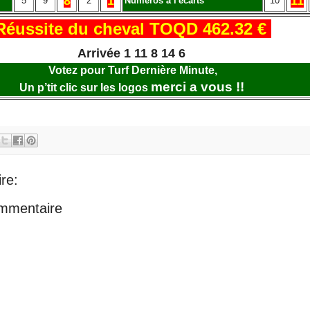
8
1
11
5
9
2
Numéros à l'écarts
10
Réussite du cheval TOQD 462.32 €
Arrivée 1 11 8 14 6
Votez pour Turf Dernière Minute,
merci a vous !!
Un p’tit clic sur les logos
re:
ommentaire