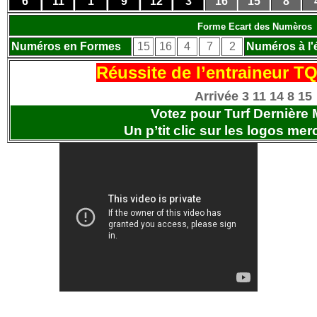
6
11
1
9
12
3
16
15
8
Forme Ecart des Numèros
Numéros en Formes
15
16
4
7
2
Numéros à l'
Réussite de l’entraineur T
Arrivée 3 11 14 8 15
Votez pour Turf Dernière 
Un p’tit clic sur les logos
merc