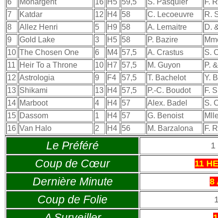
6
Monargent
16
H5
59,5
S. Pasquier
F. 
7
Katdar
12
H4
58
C. Lecoeuvre
R. 
8
Allez Henri
5
H9
58
A. Lemaitre
D. 
9
Gold Lake
3
H5
58
P. Bazire
Mme
10
The Chosen One
6
M4
57,5
A. Crastus
S. C
11
Heir To a Throne
10
H7
57,5
M. Guyon
P. &
12
Astrologia
9
F4
57,5
T. Bachelot
Y. 
13
Shikami
13
H4
57,5
P.-C. Boudot
F. 
14
Marboot
4
H4
57
Alex. Badel
S. C
15
Dassom
1
H4
57
G. Benoist
Mlle
16
Van Halo
2
H4
56
M. Barzalona
F. 
Le Préféré
1
Coup de Cœur
11 H
Dernière Minute
8
Coup de Folie
A Surveiller