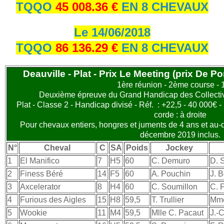
TQQO
45 008.36 €
EN 8 CHEVAUX
Le 14/06/2018
TQQO
86 136.29 €
EN 8 CHEVAUX
Deauville - Plat - Prix Le Meeting (prix De P
1ère réunion - 2ème course -
Deuxième épreuve du Grand Handicap des Collectivi
Plat - Classe 2 - Handicap divisé - Réf. : +22,5 - 40 000€ -
corde : à droite
Pour chevaux entiers, hongres et juments de 4 ans et au-
décembre 2019 inclus.
N°
Cheval
C
SA
Poids
Jockey
1
El Manifico
7
H5
60
C. Demuro
D. 
2
Finess Béré
14
F5
60
A. Pouchin
J. 
3
Axcelerator
8
H4
60
C. Soumillon
C. 
4
Furious des Aigles
15
H8
59,5
T. Trullier
Mme
5
Wookie
11
M4
59,5
Mlle C. Pacaut
J.-