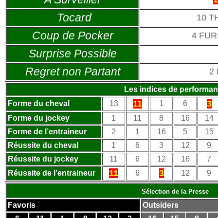
Tocard
10 T
Coup de Pocker
4 FUR
Surprise Possible
Regret non Partant
2
Les indices de performa
11
3
Forme du cheval
13
1
6
Forme du jockey
1
11
8
16
14
Forme de l’entraineur
2
1
16
5
15
Réussite du cheval
1
6
3
12
9
Réussite du jockey
11
6
12
16
7
11
3
Réussite de l’entraineur
6
12
9
Sélection de la Presse
Favoris
Outsiders