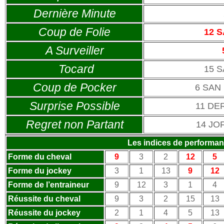
Dernière Minute
Coup de Folie
12 
A Surveiller
Tocard
15 S
Coup de Pocker
6 SAN
Surprise Possible
11 DE
Regret non Partant
14 JO
Les indices de performa
Forme du cheval
9
3
2
12
5
Forme du jockey
3
1
13
9
12
Forme de l’entraineur
9
12
3
1
4
Réussite du cheval
9
3
2
15
13
Réussite du jockey
2
1
4
5
13