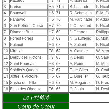
2
Kazarov
H7
72
P. Moreau
F. Nicol
3
Pariso
H5
71,5
B. Lestrade
F. Nicol
4
Bounwell
H6
71
R. Schmidlin
F.-M. C
5
Fahawro
H5
70
M. Farcinade
P. Add
6
San Petrone Corso
H7
70
T. Chevillard
F. Nicol
7
Diamant Brut
H7
69
J. Charron
Philipp
8
Forest Forest
H8
69
N. Gauffenic
B. Mo
9
Polinuit
H6
68
A. Zuliani
F. Nicol
10
Miralka
F8
68
A. Gasnier
W. Men
11
Derby des Pictons
H7
68
P. Denis
O. Sau
12
Saint Poursain
H8
68
A. Poirier
M. Me
13
Soldier's Queen
H7
67
F. de Giles
D. Cott
14
Joffre la Victoire
H6
67
E. Bureller
G. Taup
15
Sasha de l'Elfe
H6
67
M. Regairaz
D. Bre
16
Elisa des Obeaux
F6
66
O. Jouin
N. Devi
Le Préféré
Coup de Cœur