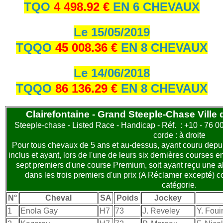
TQO
4 498.92 €
EN 6 CHEVAUX
Le 15/05/2019
TQQO
45 008.36 €
EN 8 CHEVAUX
Le 14/06/2018
TQQO
86 136.29 €
EN 8 CHEVAUX
Clairefontaine - Grand Steeple-Chase Ville 
Steeple-chase - Listed Race - Handicap - Réf. : +10 - 76 0
corde : à droite
Pour tous chevaux de 5 ans et au-dessus, ayant couru depuis
inclus et ayant, lors de l'une de leurs six dernières courses e
sept premiers d'une course Premium, soit ayant reçu une al
dans les trois premiers d'un prix (A Réclamer excepté) 
catégorie.
N°
Cheval
SA
Poids
Jockey
1
Enola Gay
H7
73
J. Reveley
Y. Foui