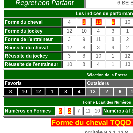
Regret non Partant
6 BE
Les indices de performa
2
12
9
Forme du cheval
4
10
Forme du jockey
12
10
4
3
1
Forme de l’entraineur
3
9
11
8
2
Réussite du cheval
12
8
3
9
2
Réussite du jockey
3
8
10
1
12
Réussite de l’entraineur
10
8
4
1
13
Sélection de la Presse
Favoris
Outsiders
8
10
12
1
3
4
13
2
9
1
Forme Ecart des Numèros
9
2
Numéros en Formes
7
11
10
Numéros à l'
Forme du cheval TQQD 
Arrivée 9 2 1 12 8