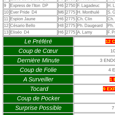
9
Express de l'Iton
DP
H6
2750
F. Lagadeuc
H. 
10
Ever Pride
D4
M6
2775
H. Monthulé
S. 
11
Espion Jaune
H6
2775
Ch. Clin
Ch. 
12
Césario Bello
H8
2775
Ph. Daugeard
Ph.
13
Eliséo
D4
H6
2775
A. Lamy
F. P
Le Préféré
12 
Coup de Cœur
1
Dernière Minute
3 END
Coup de Folie
4 
A Surveiller
1
Tocard
9 EX
Coup de Pocker
Surprise Possible
7