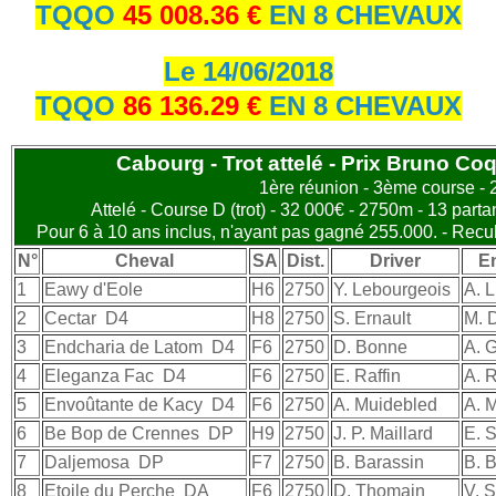
TQQO
45 008.36 €
EN 8 CHEVAUX
Le 14/06/2018
TQQO
86 136.29 €
EN 8 CHEVAUX
Cabourg - Trot attelé - Prix Bruno Coq
1ère réunion - 3ème course -
Attelé - Course D (trot) - 32 000€ - 2750m - 13 partan
Pour 6 à 10 ans inclus, n'ayant pas gagné 255.000. - Recul
N°
Cheval
SA
Dist.
Driver
En
1
Eawy d'Eole
H6
2750
Y. Lebourgeois
A. 
2
Cectar
D4
H8
2750
S. Ernault
M. D
3
Endcharia de Latom
D4
F6
2750
D. Bonne
A. G
4
Eleganza Fac
D4
F6
2750
E. Raffin
A. 
5
Envoûtante de Kacy
D4
F6
2750
A. Muidebled
A. 
6
Be Bop de Crennes
DP
H9
2750
J. P. Maillard
E. 
7
Daljemosa
DP
F7
2750
B. Barassin
B. 
8
Etoile du Perche
DA
F6
2750
D. Thomain
V. 