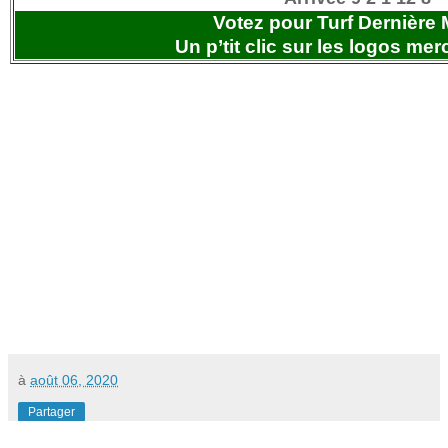
Votez pour Turf Dernière 
Un p’tit clic sur les logos
merc
à
août 06, 2020
Partager