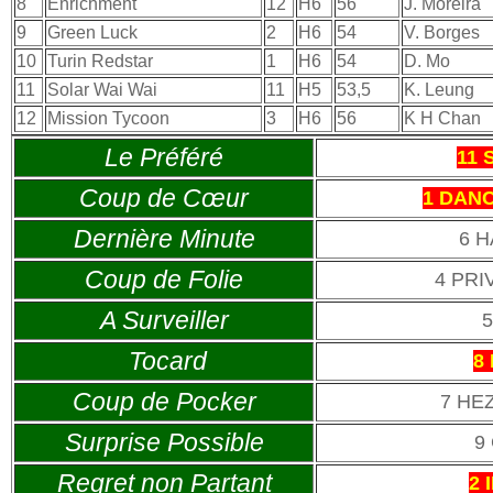
8
Enrichment
12
H6
56
J. Moreira
9
Green Luck
2
H6
54
V. Borges
10
Turin Redstar
1
H6
54
D. Mo
11
Solar Wai Wai
11
H5
53,5
K. Leung
12
Mission Tycoon
3
H6
56
K H Chan
Le Préféré
11 
Coup de Cœur
1 DAN
Dernière Minute
6 
Coup de Folie
4 PR
A Surveiller
Tocard
8
Coup de Pocker
7 H
Surprise Possible
9
Regret non Partant
2 