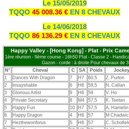
Le 15/05/2019
TQQO
45 008.36 €
EN 8 CHEVAUX
Le 14/06/2018
TQQO
86 136.29 €
EN 8 CHEVAUX
Happy Valley - [Hong Kong] - Plat - Prix Came
1ère réunion - 9ème course - 16h50 Plat - Classe 2 - Handica
Gazon - corde : à droite Pour chevaux de 3
N°
Cheval
C
SA
Poids
Jocke
1
Dances With Dragon
7
H7
60,5
Z. Purton
2
Insayshable
6
H6
59,5
N. Callan
3
Glorious Artist
9
H6
59
V. Ho
4
Private Secretary
8
M4
57,5
K. Teetan
5
Happy Fun
10
H7
57,5
A. Hamelin
6
Happy Dragon
4
H6
57
M Chadwic
7
Hezthewonforus
5
H6
57
C. Schofiel