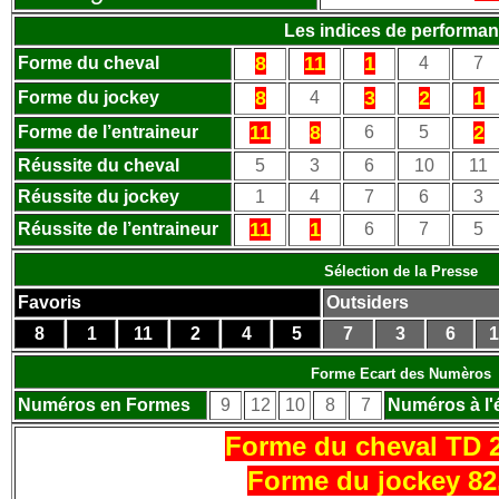
Les indices de performa
8
11
1
Forme du cheval
4
7
8
3
2
1
Forme du jockey
4
11
8
2
Forme de l’entraineur
6
5
Réussite du cheval
5
3
6
10
11
Réussite du jockey
1
4
7
6
3
11
1
Réussite de l’entraineur
6
7
5
Sélection de la Presse
Favoris
Outsiders
8
1
11
2
4
5
7
3
6
1
Forme Ecart des Numèros
Numéros en Formes
9
12
10
8
7
Numéros à l'
Forme du cheval TD 2
Forme du jockey 82