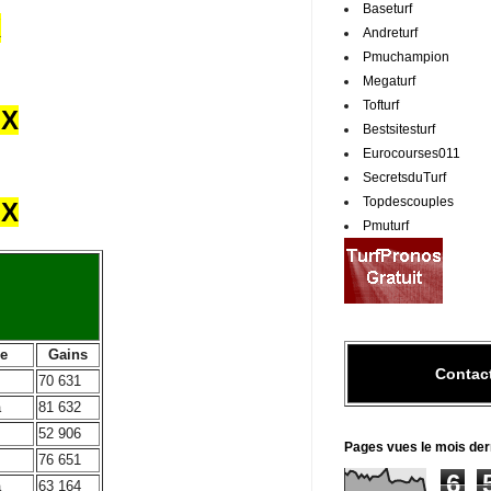
Baseturf
X
Andreturf
Pmuchampion
Megaturf
Tofturf
UX
Bestsitesturf
Eurocourses011
SecretsduTurf
Topdescouples
UX
Pmuturf
e
Gains
Contac
70 631
a
81 632
52 906
Pages vues le mois der
76 651
6
a
63 164