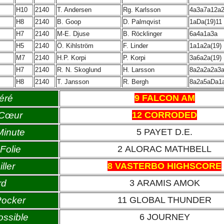
H10
2140
T. Andersen
Rg. Karlsson
4a3a7a12a
H8
2140
B. Goop
D. Palmqvist
1aDa(19)11
H7
2140
M-E. Djuse
B. Röcklinger
6a4a1a3a
H5
2140
Ö. Kihlström
F. Linder
1a1a2a(19)
M7
2140
H.P. Korpi
P. Korpi
3a6a2a(19)
H7
2140
R. N. Skoglund
H. Larsson
8a2a2a2a3
H8
2140
T. Jansson
R. Bergh
8a2a5aDa1
éré
9 FALCON AM
 Cœur
12 CORRODED
Minute
5 PAYET D.E.
Folie
2 ALORAC MATHBELL
ller
8 VASTERBO HIGHSCORE
rd
3 ARAMIS AMOK
Pocker
11 GLOBAL THUNDER
ossible
6 JOURNEY