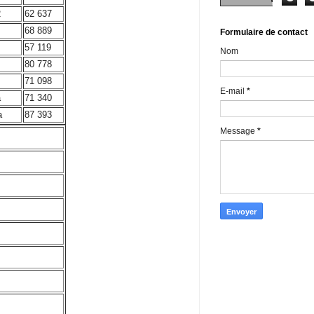
2
62 637
68 889
Formulaire de contact
57 119
Nom
80 778
71 098
E-mail
*
a
71 340
a
87 393
Message
*