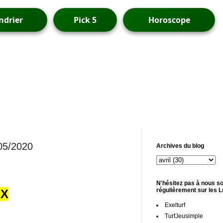
ndrier
Pick 5
Horoscope
/05/2020
Archives du blog
N'hésitez pas à nous so
régulièrement sur les 
UX
Exelturf
TurfJeusimple