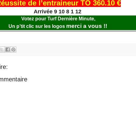
éussite de l’entraineur TO 360.10 €
Arrivée 9 10 8 1 12
Votez pour Turf Dernière Minute,
merci a vous !!
Un p’tit clic sur les logos
re:
ommentaire