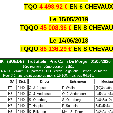
TQO
4 498.92 €
EN 6 CHEVAU
Le 15/05/2019
TQQO
45 008.36 €
EN 8 CHEVA
Le 14/06/2018
TQQO
86 136.29 €
EN 8 CHEVA
 - (SUEDE) - Trot attelé - Prix Calin De Morge - 01/05/2020
1ère réunion - 9ème course - 21h15
- 6 465€ - 2140m - 12 partants - Dur - corde : à gauche - Départ : Autostart
Pour 3 à ans ayant gagné au moins 19.100, mais pas 84.518.
SA
Dist.
Driver
Entraîneur
Musiqu
F7
2140
C. J. Jepson
F. Wallin
(19)3a4a9a
H8
2140
O.-J. Andersson
O.-J. Andersson
4a5a4a1a1
H7
2140
S. Osterberg
S. Osterberg
2a8a3a(19)
H7
2140
T. Haapio
P. Salmela
5aDa5a1a
H5
2140
K. Eriksson
Mme S. Tinter
9a2a2a1a2