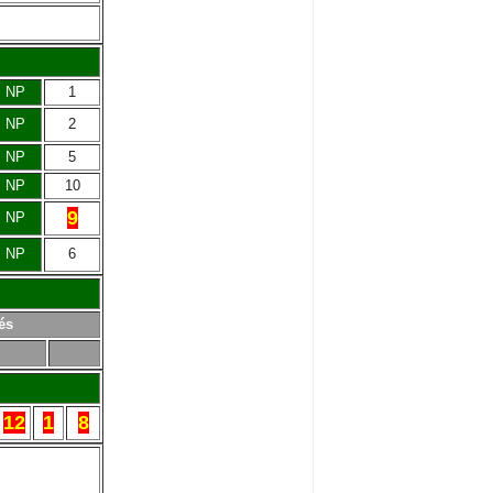
NP
1
NP
2
NP
5
NP
10
9
NP
NP
6
és
12
1
8