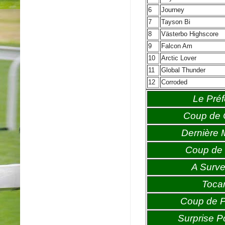
6
Journey
7
Tayson Bi
8
Västerbo Highscore
9
Falcon Am
10
Arctic Lover
11
Global Thunder
12
Corroded
Le Préf
Coup de
Dernière 
Coup de 
A Survei
Toca
Coup de 
Surprise P