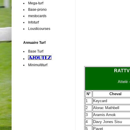
Mega-turf
Base-prono
mestocards
Infoturf
Lousticourses
Annuaire Turf
Base Turf
Minimultiturf
RATTVIK
Attelé 
N°
Cheval
1
Keycard
2
Alorac Mathbell
3
Aramis Amok
4
Davy Jones Sisu
5
Payet