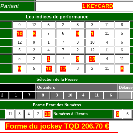
Partant
1 KEYCARD
Les indices de performance
9
12
5
2
8
3
11
6
10
8
9
1
7
6
11
5
12
9
1
7
3
10
4
6
5
2
4
7
2
12
11
6
1
8
10
5
2
7
4
11
9
10
12
8
5
3
2
11
Sélection de la Presse
Outsiders
Délaiss
2
1
7
8
3
10
4
11
6
Forme Ecart des Numèros
10
9
11
3
4
2
Numéros à l'écarts
5
Forme du jockey TQD 206.70 €