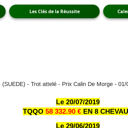
Les Clés de la Réussite
Cale
(SUEDE) - Trot attelé - Prix Calin De Morge - 01
Le 20/07/2019
TQQO
58 332.90 €
EN 8 CHEVA
Le 29/06/2019